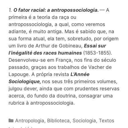
1.
O fator racial: a antropossociologia.
— A
primeira é a teoria da raça ou
antropossociologia, a qual, como veremos
adiante, é muito antiga. Mas é sabido que, na
sua forma atual, ela tem, sobretudo, por origem
um livro de Arthur de Gobineau,
Essai sur
l’inégalité des races humaines
(1853-1855).
Desenvolveu-se em França, nos fins do século
passado, graças aos trabalhos de Vacher de
Lapouge. A própria revista
L’Année
Sociologique,
nos seus três primeiros volumes,
julgou dever, ainda que com prudentes reservas
acerca, do fundo da doutrina, consagrar uma
rubrica à antropossociologia.
Categorias
Antropologia
,
Biblioteca
,
Sociologia
,
Textos