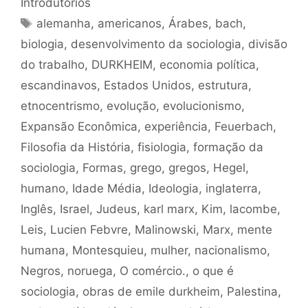
Introdutórios
Tags
alemanha
,
americanos
,
Árabes
,
bach
,
biologia
,
desenvolvimento da sociologia
,
divisão
do trabalho
,
DURKHEIM
,
economia política
,
escandinavos
,
Estados Unidos
,
estrutura
,
etnocentrismo
,
evolução
,
evolucionismo
,
Expansão Econômica
,
experiência
,
Feuerbach
,
Filosofia da História
,
fisiologia
,
formação da
sociologia
,
Formas
,
grego
,
gregos
,
Hegel
,
humano
,
Idade Média
,
Ideologia
,
inglaterra
,
Inglês
,
Israel
,
Judeus
,
karl marx
,
Kim
,
lacombe
,
Leis
,
Lucien Febvre
,
Malinowski
,
Marx
,
mente
humana
,
Montesquieu
,
mulher
,
nacionalismo
,
Negros
,
noruega
,
O comércio.
,
o que é
sociologia
,
obras de emile durkheim
,
Palestina
,