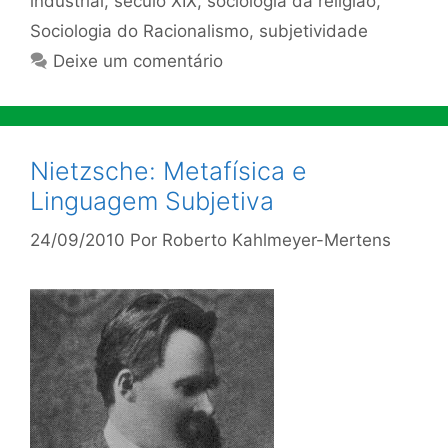
industrial
,
século XIX
,
sociologia da religião
,
Sociologia do Racionalismo
,
subjetividade
Deixe um comentário
Nietzsche: Metafísica e
Linguagem Subjetiva
24/09/2010
Por
Roberto Kahlmeyer-Mertens