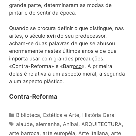
grande parte, determinaram as modas de
pintar e de sentir da época.
Quando se procura definir o que distingue, nas
artes, o século
xvii
do seu predecessor,
acham-se duas palavras de que se abusou
enormemente nestes últimos anos e de que
importa usar com grandes precauções:
«Contra-Reforma» e «Barr
oco
». A primeira
delas é relativa a um aspecto moral, a segunda
a um aspecto plástico.
Contra-Reforma
Categorias
Biblioteca
,
Estética e Arte
,
História Geral
Tags
alaúde
,
alemanha
,
Aníbal
,
ARQUITECTURA
,
arte barroca
,
arte européia
,
Arte italiana
,
arte