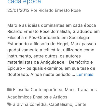
cada época
25/01/2012
Por
Ricardo Ernesto Rose
Marx e as idéias dominantes em cada época
Ricardo Ernesto Rose Jornalista, Graduado em
Filosofia e Pós-Graduando em Sociologia
Estudando a filosofia de Hegel, Marx passou
gradativamente a criticá-la, utilizando como
instrumento, entre outros, os autores
materialistas da Antiguidade – Demócrito e
Epicuro – os quais examinou em sua tese de
doutorado. Ainda neste período …
Ler mais
Categorias
Filosofia Contemporânea
,
Marx
,
Trabalhos
Acadêmicos Ensaios e Artigos
Tags
a divina comédia
,
Capitalismo
,
Dante