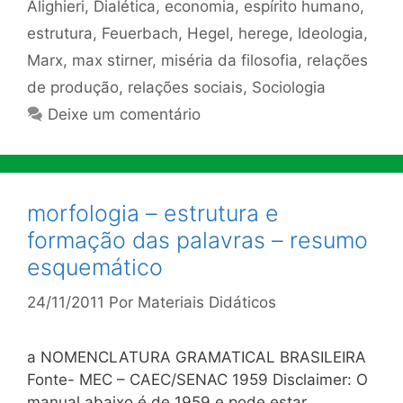
Alighieri
,
Dialética
,
economia
,
espírito humano
,
estrutura
,
Feuerbach
,
Hegel
,
herege
,
Ideologia
,
Marx
,
max stirner
,
miséria da filosofia
,
relações
de produção
,
relações sociais
,
Sociologia
Deixe um comentário
morfologia – estrutura e
formação das palavras – resumo
esquemático
24/11/2011
Por
Materiais Didáticos
a NOMENCLATURA GRAMATICAL BRASILEIRA
Fonte- MEC – CAEC/SENAC 1959 Disclaimer: O
manual abaixo é de 1959 e pode estar