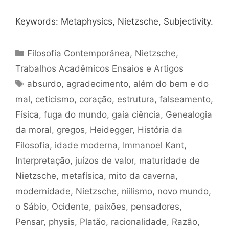
Keywords: Metaphysics, Nietzsche, Subjectivity.
Categorias
Filosofia Contemporânea
,
Nietzsche
,
Trabalhos Acadêmicos Ensaios e Artigos
Tags
absurdo
,
agradecimento
,
além do bem e do
mal
,
ceticismo
,
coração
,
estrutura
,
falseamento
,
Física
,
fuga do mundo
,
gaia ciência
,
Genealogia
da moral
,
gregos
,
Heidegger
,
História da
Filosofia
,
idade moderna
,
Immanoel Kant
,
Interpretação
,
juízos de valor
,
maturidade de
Nietzsche
,
metafísica
,
mito da caverna
,
modernidade
,
Nietzsche
,
niilismo
,
novo mundo
,
o Sábio
,
Ocidente
,
paixões
,
pensadores
,
Pensar
,
physis
,
Platão
,
racionalidade
,
Razão
,