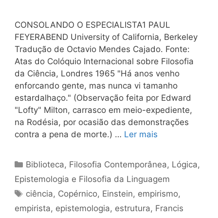
CONSOLANDO O ESPECIALISTA1 PAUL
FEYERABEND University of California, Berkeley
Tradução de Octavio Mendes Cajado. Fonte:
Atas do Colóquio Internacional sobre Filosofia
da Ciência, Londres 1965 "Há anos venho
enforcando gente, mas nunca vi tamanho
estardalhaço." (Observação feita por Edward
"Lofty" Milton, carrasco em meio-expediente,
na Rodésia, por ocasião das demonstrações
contra a pena de morte.) …
Ler mais
Categorias
Biblioteca
,
Filosofia Contemporânea
,
Lógica,
Epistemologia e Filosofia da Linguagem
Tags
ciência
,
Copérnico
,
Einstein
,
empirismo
,
empirista
,
epistemologia
,
estrutura
,
Francis