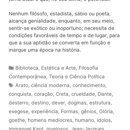
Nenhum filósofo, estadista, sábio ou poeta,
alcança genialidade, enquanto, em seu meio,
sentir-se exótico ou inoportuno; necessita de
condições favoráveis de tempo e de lugar, para
que a sua aptidão se converta em função e
marque uma época na história.
Categorias
Biblioteca
,
Estética e Arte
,
Filosofia
Contemporânea
,
Teoria e Ciência Política
Tags
Arato
,
ciência moderna
,
conhecimento
,
conquista
,
coração
,
Creta
,
crueldade
,
Dante
,
desterro
,
destino
,
dever
,
dogmas
,
estrutura
,
exegese
,
experiência
,
Formas
,
gênios
,
Glória
,
goethe
,
homens medíocres
,
humano
,
ídolos
,
Immanoel Kant
,
invejosos
,
Jean-Jacques