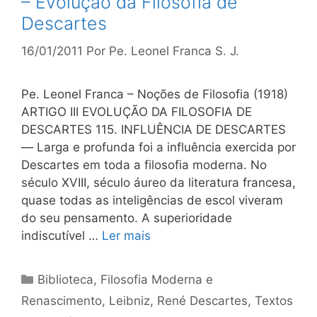
– Evolução da Filosofia de
Descartes
16/01/2011
Por
Pe. Leonel Franca S. J.
Pe. Leonel Franca – Noções de Filosofia (1918)
ARTIGO III EVOLUÇÃO DA FILOSOFIA DE
DESCARTES 115. INFLUÊNCIA DE DESCARTES
— Larga e profunda foi a influência exercida por
Descartes em toda a filosofia moderna. No
século XVIII, século áureo da literatura francesa,
quase todas as inteligências de escol viveram
do seu pensamento. A superioridade
indiscutível …
Ler mais
Categorias
Biblioteca
,
Filosofia Moderna e
Renascimento
,
Leibniz
,
René Descartes
,
Textos