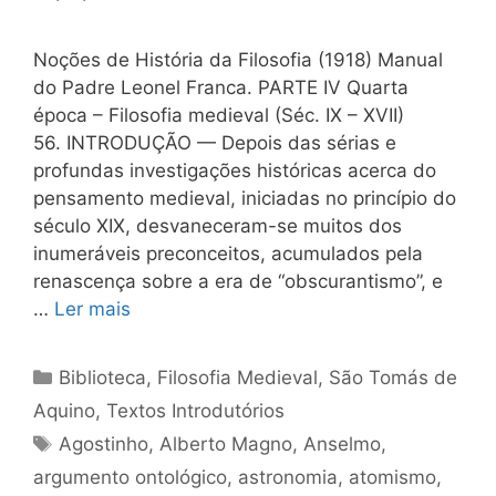
Noções de História da Filosofia (1918) Manual
do Padre Leonel Franca. PARTE IV Quarta
época – Filosofia medieval (Séc. IX – XVII)
56. INTRODUÇÃO — Depois das sérias e
profundas investigações históricas acerca do
pensamento medieval, iniciadas no princípio do
século XIX, desvaneceram-se muitos dos
inumeráveis preconceitos, acumulados pela
renascença sobre a era de “obscurantismo”, e
…
Ler mais
Categorias
Biblioteca
,
Filosofia Medieval
,
São Tomás de
Aquino
,
Textos Introdutórios
Tags
Agostinho
,
Alberto Magno
,
Anselmo
,
argumento ontológico
,
astronomia
,
atomismo
,