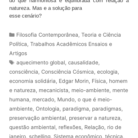
do que harmoniosa e equilibrada com relação à
natureza. Mas e a solução para
esse cenário?
Categorias
Filosofia Contemporânea
,
Teoria e Ciência
Política
,
Trabalhos Acadêmicos Ensaios e
Artigos
Tags
aquecimento global
,
causalidade
,
consciência
,
Consciência Cósmica
,
ecologia
,
economia solidária
,
Edgar Morin
,
Física
,
homem
e natureza
,
mecanicista
,
meio-ambiente
,
mente
humana
,
mercado
,
Mundo
,
o que é meio-
ambiente
,
Ontologia
,
paradigma
,
paradigmas
,
preservação ambiental
,
preservar a natureza
,
questão ambiental
,
reflexões
,
Relação
,
rio de
janeiro
,
schelling
,
Sistema econômico
,
técnica
,