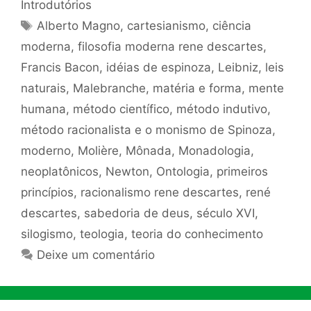
Introdutórios
Tags
Alberto Magno
,
cartesianismo
,
ciência
moderna
,
filosofia moderna rene descartes
,
Francis Bacon
,
idéias de espinoza
,
Leibniz
,
leis
naturais
,
Malebranche
,
matéria e forma
,
mente
humana
,
método científico
,
método indutivo
,
método racionalista e o monismo de Spinoza
,
moderno
,
Molière
,
Mônada
,
Monadologia
,
neoplatônicos
,
Newton
,
Ontologia
,
primeiros
princípios
,
racionalismo rene descartes
,
rené
descartes
,
sabedoria de deus
,
século XVI
,
silogismo
,
teologia
,
teoria do conhecimento
Deixe um comentário