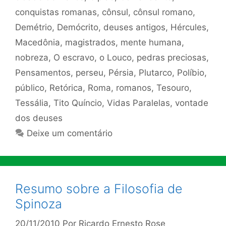
conquistas romanas
,
cônsul
,
cônsul romano
,
Demétrio
,
Demócrito
,
deuses antigos
,
Hércules
,
Macedônia
,
magistrados
,
mente humana
,
nobreza
,
O escravo
,
o Louco
,
pedras preciosas
,
Pensamentos
,
perseu
,
Pérsia
,
Plutarco
,
Políbio
,
público
,
Retórica
,
Roma
,
romanos
,
Tesouro
,
Tessália
,
Tito Quíncio
,
Vidas Paralelas
,
vontade
dos deuses
Deixe um comentário
Resumo sobre a Filosofia de
Spinoza
20/11/2010
Por
Ricardo Ernesto Rose