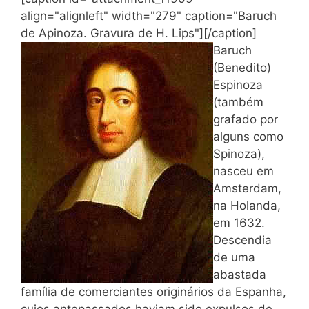
align="alignleft" width="279" caption="Baruch
de Apinoza. Gravura de H. Lips"]
[/caption]
Baruch
(Benedito)
Espinoza
(também
grafado por
alguns como
Spinoza),
nasceu em
Amsterdam,
na Holanda,
em 1632.
Descendia
de uma
abastada
família de comerciantes originários da Espanha,
cujos antepassados haviam sido expulsos de