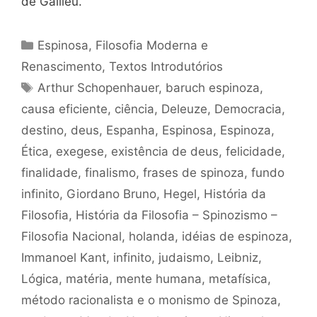
de Galileu.
Categorias
Espinosa
,
Filosofia Moderna e
Renascimento
,
Textos Introdutórios
Tags
Arthur Schopenhauer
,
baruch espinoza
,
causa eficiente
,
ciência
,
Deleuze
,
Democracia
,
destino
,
deus
,
Espanha
,
Espinosa
,
Espinoza
,
Ética
,
exegese
,
existência de deus
,
felicidade
,
finalidade
,
finalismo
,
frases de spinoza
,
fundo
infinito
,
Giordano Bruno
,
Hegel
,
História da
Filosofia
,
História da Filosofia – Spinozismo –
Filosofia Nacional
,
holanda
,
idéias de espinoza
,
Immanoel Kant
,
infinito
,
judaismo
,
Leibniz
,
Lógica
,
matéria
,
mente humana
,
metafísica
,
método racionalista e o monismo de Spinoza
,