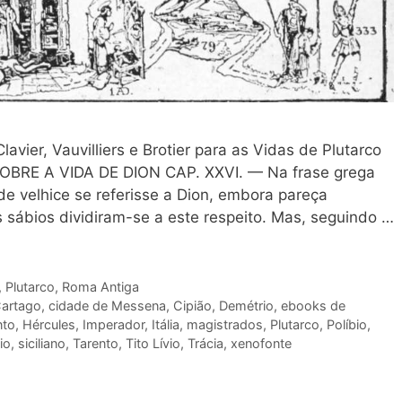
er, Vauvilliers e Brotier para as Vidas de Plutarco
SOBRE A VIDA DE DION CAP. XXVI. — Na frase grega
de velhice se referisse a Dion, embora pareça
s sábios dividiram-se a este respeito. Mas, seguindo …
,
Plutarco
,
Roma Antiga
artago
,
cidade de Messena
,
Cipião
,
Demétrio
,
ebooks de
nto
,
Hércules
,
Imperador
,
Itália
,
magistrados
,
Plutarco
,
Políbio
,
io
,
siciliano
,
Tarento
,
Tito Lívio
,
Trácia
,
xenofonte