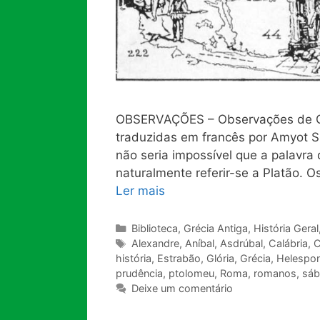
OBSERVAÇÕES – Observações de Clavi
traduzidas em francês por Amyot 
não seria impossível que a palavra 
naturalmente referir-se a Platão. O
Ler mais
Categorias
Biblioteca
,
Grécia Antiga
,
História Geral
Tags
Alexandre
,
Aníbal
,
Asdrúbal
,
Calábria
,
C
história
,
Estrabão
,
Glória
,
Grécia
,
Helespo
prudência
,
ptolomeu
,
Roma
,
romanos
,
sáb
Deixe um comentário