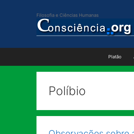
Pular
para
Filosofia e Ciências Humanas
o
conteúdo
Platão
Políbio
Observações sobre a