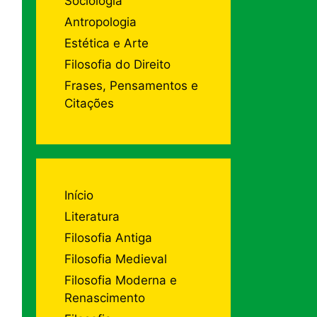
Sociologia
Antropologia
Estética e Arte
Filosofia do Direito
Frases, Pensamentos e
Citações
Início
Literatura
Filosofia Antiga
Filosofia Medieval
Filosofia Moderna e
Renascimento