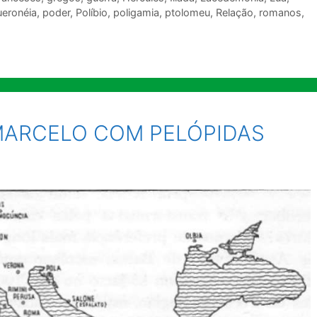
ueronéia
,
poder
,
Políbio
,
poligamia
,
ptolomeu
,
Relação
,
romanos
,
ARCELO COM PELÓPIDAS