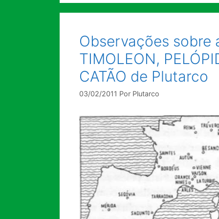
Observações sobre 
TIMOLEON, PELÓPID
CATÃO de Plutarco
03/02/2011
Por
Plutarco