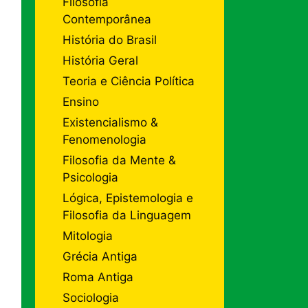
Filosofia
Contemporânea
História do Brasil
História Geral
Teoria e Ciência Política
Ensino
Existencialismo &
Fenomenologia
Filosofia da Mente &
Psicologia
Lógica, Epistemologia e
Filosofia da Linguagem
Mitologia
Grécia Antiga
Roma Antiga
Sociologia