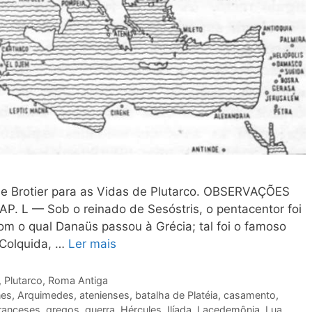
s e Brotier para as Vidas de Plutarco. OBSERVAÇÕES
 L — Sob o reinado de Sesóstris, o pentacentor foi
 com o qual Danaüs passou à Grécia; tal foi o famoso
 Colquida, …
Ler mais
,
Plutarco
,
Roma Antiga
nes
,
Arquimedes
,
atenienses
,
batalha de Platéia
,
casamento
,
ranceses
,
gregos
,
guerra
,
Hércules
,
Ilíada
,
Lacedemônia
,
Lua
,