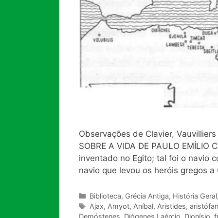
Observações de Clavier, Vauvillier
SOBRE A VIDA DE PAULO EMÍLIO CAP.
inventado no Egito; tal foi o navio
navio que levou os heróis gregos a
Categorias
Biblioteca
,
Grécia Antiga
,
História Geral
Tags
Ajax
,
Amyot
,
Aníbal
,
Aristides
,
aristófa
Demóstenes
,
Diógenes Laércio
,
Dionísio
,
f