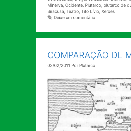
Minerva
,
Ocidente
,
Plutarco
,
plutarco de q
Siracusa
,
Teatro
,
Tito Lívio
,
Xerxes
Deixe um comentário
COMPARAÇÃO DE M
03/02/2011
Por
Plutarco