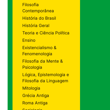
Filosofia
Contemporânea
História do Brasil
História Geral
Teoria e Ciência Política
Ensino
Existencialismo &
Fenomenologia
Filosofia da Mente &
Psicologia
Lógica, Epistemologia e
Filosofia da Linguagem
Mitologia
Grécia Antiga
Roma Antiga