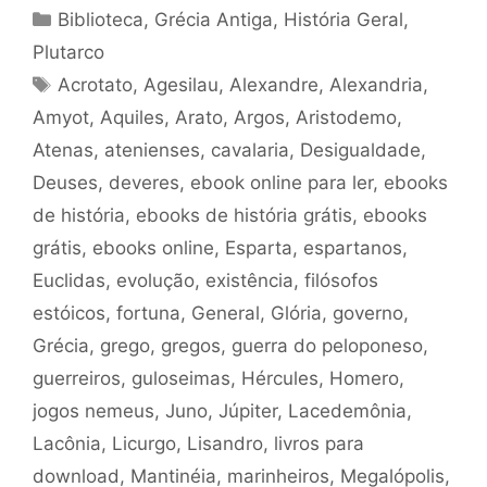
Categorias
Biblioteca
,
Grécia Antiga
,
História Geral
,
Plutarco
Tags
Acrotato
,
Agesilau
,
Alexandre
,
Alexandria
,
Amyot
,
Aquiles
,
Arato
,
Argos
,
Aristodemo
,
Atenas
,
atenienses
,
cavalaria
,
Desigualdade
,
Deuses
,
deveres
,
ebook online para ler
,
ebooks
de história
,
ebooks de história grátis
,
ebooks
grátis
,
ebooks online
,
Esparta
,
espartanos
,
Euclidas
,
evolução
,
existência
,
filósofos
estóicos
,
fortuna
,
General
,
Glória
,
governo
,
Grécia
,
grego
,
gregos
,
guerra do peloponeso
,
guerreiros
,
guloseimas
,
Hércules
,
Homero
,
jogos nemeus
,
Juno
,
Júpiter
,
Lacedemônia
,
Lacônia
,
Licurgo
,
Lisandro
,
livros para
download
,
Mantinéia
,
marinheiros
,
Megalópolis
,