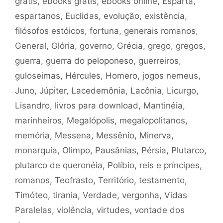
grátis
,
ebooks grátis
,
ebooks online
,
Esparta
,
espartanos
,
Euclidas
,
evolução
,
existência
,
filósofos estóicos
,
fortuna
,
generais romanos
,
General
,
Glória
,
governo
,
Grécia
,
grego
,
gregos
,
guerra
,
guerra do peloponeso
,
guerreiros
,
guloseimas
,
Hércules
,
Homero
,
jogos nemeus
,
Juno
,
Júpiter
,
Lacedemônia
,
Lacônia
,
Licurgo
,
Lisandro
,
livros para download
,
Mantinéia
,
marinheiros
,
Megalópolis
,
megalopolitanos
,
memória
,
Messena
,
Messênio
,
Minerva
,
monarquia
,
Olimpo
,
Pausânias
,
Pérsia
,
Plutarco
,
plutarco de queronéia
,
Políbio
,
reis e príncipes
,
romanos
,
Teofrasto
,
Território
,
testamento
,
Timóteo
,
tirania
,
Verdade
,
vergonha
,
Vidas
Paralelas
,
violência
,
virtudes
,
vontade dos