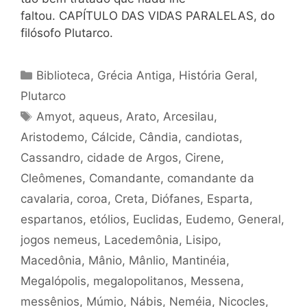
faltou. CAPÍTULO DAS VIDAS PARALELAS, do
filósofo Plutarco.
Categorias
Biblioteca
,
Grécia Antiga
,
História Geral
,
Plutarco
Tags
Amyot
,
aqueus
,
Arato
,
Arcesilau
,
Aristodemo
,
Cálcide
,
Cândia
,
candiotas
,
Cassandro
,
cidade de Argos
,
Cirene
,
Cleômenes
,
Comandante
,
comandante da
cavalaria
,
coroa
,
Creta
,
Diófanes
,
Esparta
,
espartanos
,
etólios
,
Euclidas
,
Eudemo
,
General
,
jogos nemeus
,
Lacedemônia
,
Lisipo
,
Macedônia
,
Mânio
,
Mânlio
,
Mantinéia
,
Megalópolis
,
megalopolitanos
,
Messena
,
messênios
,
Múmio
,
Nábis
,
Neméia
,
Nicocles
,