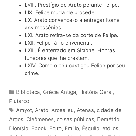
LVIII. Prestígio de Arato perante Felipe.
LIX. Felipe muda de proceder.
LX. Arato convence-o a entregar Itome
aos messênios.
LXI. Arato retira-se da corte de Felipe.
LXII. Felipe fá-lo envenenar.
LXIII. É enterrado em Sicíone. Honras
fúnebres que lhe prestam.
LXIV. Como o céu castigou Felipe por seu
crime.
Categorias
Biblioteca
,
Grécia Antiga
,
História Geral
,
Plutarco
Tags
Amyot
,
Arato
,
Arcesilau
,
Atenas
,
cidade de
Argos
,
Cleômenes
,
coisas públicas
,
Demétrio
,
Dionísio
,
Ebook
,
Egito
,
Emílio
,
Ésquilo
,
etólios
,