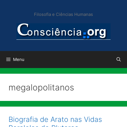
Pular
para
Filosofia e Ciências Humanas
o
conteúdo
Menu
megalopolitanos
Biografia de Arato nas Vidas