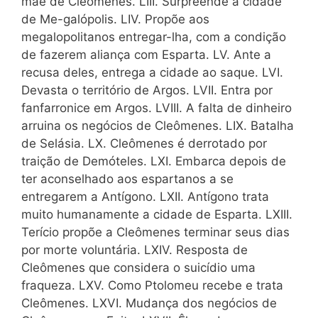
mãe de Cleômenes. LIII. Surpreende a cidade
de Me-galópolis. LIV. Propõe aos
megalopolitanos entregar-lha, com a condição
de fazerem aliança com Esparta. LV. Ante a
recusa deles, entrega a cidade ao saque. LVI.
Devasta o território de Argos. LVII. Entra por
fanfarronice em Argos. LVIII. A falta de dinheiro
arruina os negócios de Cleômenes. LIX. Batalha
de Selásia. LX. Cleômenes é derrotado por
traição de Demóteles. LXI. Embarca depois de
ter aconselhado aos espartanos a se
entregarem a Antígono. LXII. Antígono trata
muito humanamente a cidade de Esparta. LXIII.
Terício propõe a Cleômenes terminar seus dias
por morte voluntária. LXIV. Resposta de
Cleômenes que considera o suicídio uma
fraqueza. LXV. Como Ptolomeu recebe e trata
Cleômenes. LXVI. Mudança dos negócios de