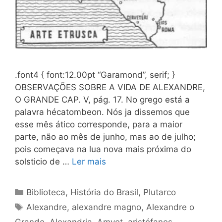
.font4 { font:12.00pt “Garamond”, serif; }
OBSERVAÇÕES SOBRE A VIDA DE ALEXANDRE,
O GRANDE CAP. V, pág. 17. No grego está a
palavra hécatombeon. Nós ja dissemos que
esse mês ático corresponde, para a maior
parte, não ao mês de junho, mas ao de julho;
pois começava na lua nova mais próxima do
solsticio de …
Ler mais
Categorias
Biblioteca
,
História do Brasil
,
Plutarco
Tags
Alexandre
,
alexandre magno
,
Alexandre o