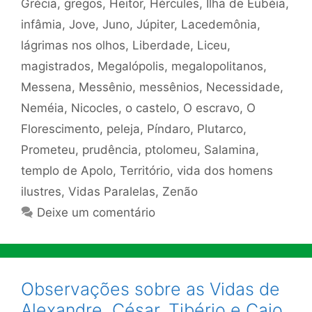
Grécia
,
gregos
,
Heitor
,
Hércules
,
Ilha de Eubéia
,
infâmia
,
Jove
,
Juno
,
Júpiter
,
Lacedemônia
,
lágrimas nos olhos
,
Liberdade
,
Liceu
,
magistrados
,
Megalópolis
,
megalopolitanos
,
Messena
,
Messênio
,
messênios
,
Necessidade
,
Neméia
,
Nicocles
,
o castelo
,
O escravo
,
O
Florescimento
,
peleja
,
Píndaro
,
Plutarco
,
Prometeu
,
prudência
,
ptolomeu
,
Salamina
,
templo de Apolo
,
Território
,
vida dos homens
ilustres
,
Vidas Paralelas
,
Zenão
Deixe um comentário
Observações sobre as Vidas de
Alexandre, César, Tibério e Caio