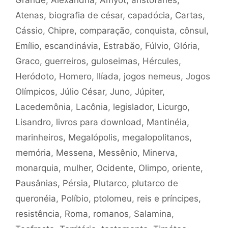
Grande
,
Alexandria
,
Amyot
,
aristófanes
,
Atenas
,
biografia de césar
,
capadócia
,
Cartas
,
Cássio
,
Chipre
,
comparação
,
conquista
,
cônsul
,
Emílio
,
escandinávia
,
Estrabão
,
Fúlvio
,
Glória
,
Graco
,
guerreiros
,
guloseimas
,
Hércules
,
Heródoto
,
Homero
,
Ilíada
,
jogos nemeus
,
Jogos
Olímpicos
,
Júlio César
,
Juno
,
Júpiter
,
Lacedemônia
,
Lacônia
,
legislador
,
Licurgo
,
Lisandro
,
livros para download
,
Mantinéia
,
marinheiros
,
Megalópolis
,
megalopolitanos
,
memória
,
Messena
,
Messênio
,
Minerva
,
monarquia
,
mulher
,
Ocidente
,
Olimpo
,
oriente
,
Pausânias
,
Pérsia
,
Plutarco
,
plutarco de
queronéia
,
Políbio
,
ptolomeu
,
reis e príncipes
,
resistência
,
Roma
,
romanos
,
Salamina
,