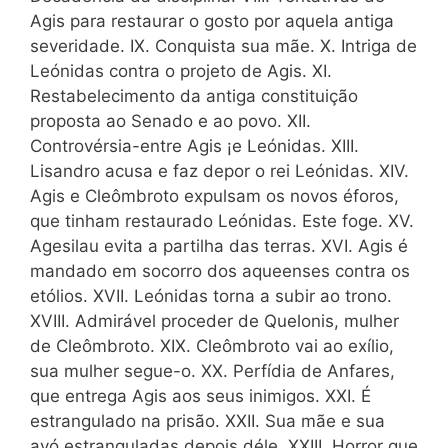
Agis para restaurar o gosto por aquela antiga
severidade. IX. Conquista sua mãe. X. Intriga de
Leónidas contra o projeto de Agis. XI.
Restabelecimento da antiga constituição
proposta ao Senado e ao povo. XII.
Controvérsia-entre Agis ¡e Leónidas. XIII.
Lisandro acusa e faz depor o rei Leónidas. XIV.
Agis e Cleômbroto expulsam os novos éforos,
que tinham restaurado Leónidas. Este foge. XV.
Agesilau evita a partilha das terras. XVI. Agis é
mandado em socorro dos aqueenses contra os
etólios. XVII. Leónidas torna a subir ao trono.
XVIII. Admirável proceder de Quelonis, mulher
de Cleômbroto. XIX. Cleômbroto vai ao exílio,
sua mulher segue-o. XX. Perfídia de Anfares,
que entrega Agis aos seus inimigos. XXI. É
estrangulado na prisão. XXII. Sua mãe e sua
avó estranguladas depois déle. XXIII. Horror que