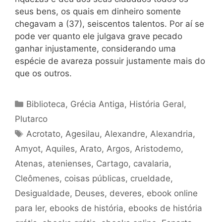
seus bens, os quais em dinheiro somente
chegavam a (37), seiscentos talentos. Por aí se
pode ver quanto ele julgava grave pecado
ganhar injustamente, considerando uma
espécie de avareza possuir justamente mais do
que os outros.
Categorias
Biblioteca
,
Grécia Antiga
,
História Geral
,
Plutarco
Tags
Acrotato
,
Agesilau
,
Alexandre
,
Alexandria
,
Amyot
,
Aquiles
,
Arato
,
Argos
,
Aristodemo
,
Atenas
,
atenienses
,
Cartago
,
cavalaria
,
Cleômenes
,
coisas públicas
,
crueldade
,
Desigualdade
,
Deuses
,
deveres
,
ebook online
para ler
,
ebooks de história
,
ebooks de história