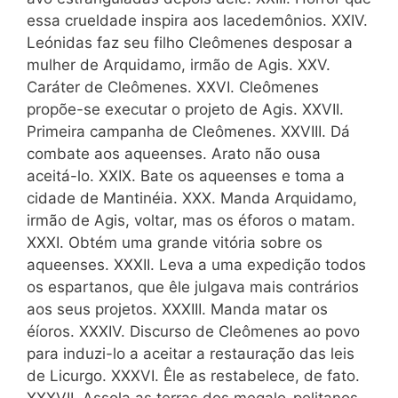
essa crueldade inspira aos lacedemônios. XXIV.
Leónidas faz seu filho Cleômenes desposar a
mulher de Arquidamo, irmão de Agis. XXV.
Caráter de Cleômenes. XXVI. Cleômenes
propõe-se executar o projeto de Agis. XXVII.
Primeira campanha de Cleômenes. XXVIII. Dá
combate aos aqueenses. Arato não ousa
aceitá-lo. XXIX. Bate os aqueenses e toma a
cidade de Mantinéia. XXX. Manda Arquidamo,
irmão de Agis, voltar, mas os éforos o matam.
XXXI. Obtém uma grande vitória sobre os
aqueenses. XXXII. Leva a uma expedição todos
os espartanos, que êle julgava mais contrários
aos seus projetos. XXXIII. Manda matar os
éíoros. XXXIV. Discurso de Cleômenes ao povo
para induzi-lo a aceitar a restauração das leis
de Licurgo. XXXVI. Êle as restabelece, de fato.
XXXVII. Assola as terras dos megalo-politanos.