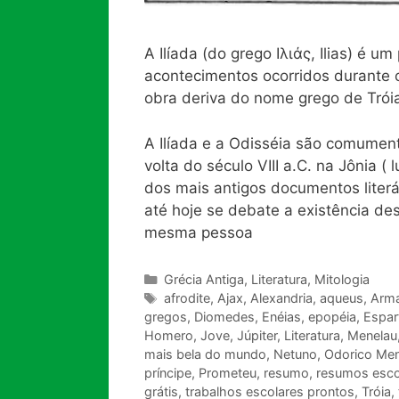
A Ilíada (do grego Iλιάς, Ilias) é 
acontecimentos ocorridos durante o
obra deriva do nome grego de Tróia,
A Ilíada e a Odisséia são comument
volta do século VIII a.C. na Jônia (
dos mais antigos documentos liter
até hoje se debate a existência d
mesma pessoa
Categorias
Grécia Antiga
,
Literatura
,
Mitologia
Tags
afrodite
,
Ajax
,
Alexandria
,
aqueus
,
Arm
gregos
,
Diomedes
,
Enéias
,
epopéia
,
Espar
Homero
,
Jove
,
Júpiter
,
Literatura
,
Menelau
mais bela do mundo
,
Netuno
,
Odorico Me
príncipe
,
Prometeu
,
resumo
,
resumos esco
grátis
,
trabalhos escolares prontos
,
Tróia
,