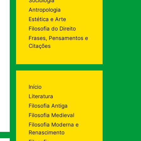
Sociologia
Antropologia
Estética e Arte
Filosofia do Direito
Frases, Pensamentos e
Citações
Início
Literatura
Filosofia Antiga
Filosofia Medieval
Filosofia Moderna e
Renascimento