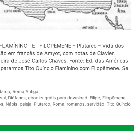
LAMÍNINO E FILOPÊMENE – Plutarco – Vida dos
ão em francês de Amyot, com notas de Clavier,
sileira de José Carlos Chaves. Fonte: Ed. das Américas
pararmos Tito Quíncio Flamínino com Filopêmene. Se
tarco
,
Roma Antiga
sul
,
Diófanes
,
ebooks grátis para download
,
Filipe
,
Filopêmene
,
os
,
Nábis
,
peleja
,
Plutarco
,
Roma
,
romanos
,
servidão
,
Tito Quíncio