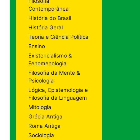
Filosofia
Contemporânea
História do Brasil
História Geral
Teoria e Ciência Política
Ensino
Existencialismo &
Fenomenologia
Filosofia da Mente &
Psicologia
Lógica, Epistemologia e
Filosofia da Linguagem
Mitologia
Grécia Antiga
Roma Antiga
Sociologia