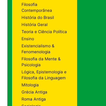
Filosofia
Contemporânea
História do Brasil
História Geral
Teoria e Ciência Política
Ensino
Existencialismo &
Fenomenologia
Filosofia da Mente &
Psicologia
Lógica, Epistemologia e
Filosofia da Linguagem
Mitologia
Grécia Antiga
Roma Antiga