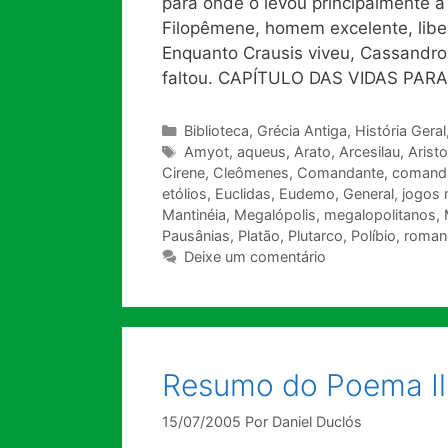
para onde o levou principalmente a 
Filopêmene, homem excelente, libe
Enquanto Crausis viveu, Cassandro 
faltou. CAPÍTULO DAS VIDAS PARALE
Categorias
Biblioteca
,
Grécia Antiga
,
História Geral
Tags
Amyot
,
aqueus
,
Arato
,
Arcesilau
,
Arist
Cirene
,
Cleômenes
,
Comandante
,
comanda
etólios
,
Euclidas
,
Eudemo
,
General
,
jogos
Mantinéia
,
Megalópolis
,
megalopolitanos
,
Pausânias
,
Platão
,
Plutarco
,
Políbio
,
roman
Deixe um comentário
Resumo do Poema Il
15/07/2005
Por
Daniel Duclós