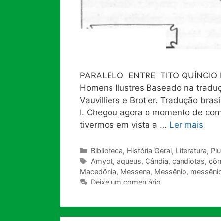
PARALELO ENTRE TITO QUÍNCIO F
Homens Ilustres Baseado na traduç
Vauvilliers e Brotier. Tradução bra
I. Chegou agora o momento de com
tivermos em vista a …
Ler mais
Categorias
Biblioteca
,
História Geral
,
Literatura
,
Plu
Tags
Amyot
,
aqueus
,
Cândia
,
candiotas
,
côn
Macedônia
,
Messena
,
Messênio
,
messêni
Deixe um comentário