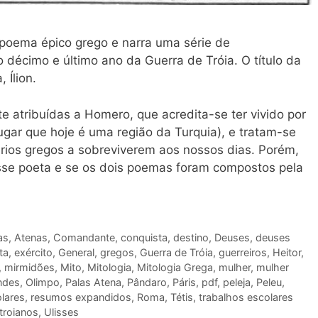
um poema épico grego e narra uma série de
 décimo e último ano da Guerra de Tróia. O título da
 Ílion.
e atribuídas a Homero, que acredita-se ter vivido por
 lugar que hoje é uma região da Turquia), e tratam-se
ários gregos a sobreviverem aos nossos dias. Porém,
esse poeta e se os dois poemas foram compostos pela
as
,
Atenas
,
Comandante
,
conquista
,
destino
,
Deuses
,
deuses
ta
,
exército
,
General
,
gregos
,
Guerra de Tróia
,
guerreiros
,
Heitor
,
,
mirmidões
,
Mito
,
Mitologia
,
Mitologia Grega
,
mulher
,
mulher
ndes
,
Olimpo
,
Palas Atena
,
Pândaro
,
Páris
,
pdf
,
peleja
,
Peleu
,
lares
,
resumos expandidos
,
Roma
,
Tétis
,
trabalhos escolares
troianos
,
Ulisses