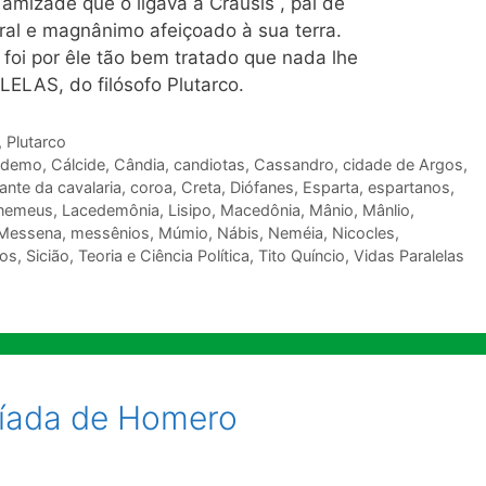
amizade que o ligava a Crausis , pai de
ral e magnânimo afeiçoado à sua terra.
foi por êle tão bem tratado que nada lhe
LAS, do filósofo Plutarco.
,
Plutarco
odemo
,
Cálcide
,
Cândia
,
candiotas
,
Cassandro
,
cidade de Argos
,
nte da cavalaria
,
coroa
,
Creta
,
Diófanes
,
Esparta
,
espartanos
,
 nemeus
,
Lacedemônia
,
Lisipo
,
Macedônia
,
Mânio
,
Mânlio
,
Messena
,
messênios
,
Múmio
,
Nábis
,
Neméia
,
Nicocles
,
os
,
Sicião
,
Teoria e Ciência Política
,
Tito Quíncio
,
Vidas Paralelas
íada de Homero