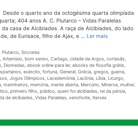
esde o quarto ano da octogésima quarta olimpíada
uarta; 404 anos A. C. Plutarco – Vidas Paralelas
da casa de Alcibíades. A raça de Alcibíades, do lado
de, de Eurisace, filho de Ajax, e …
Ler mais
,
Plutarco
,
Sócrates
,
Artemísio
,
bom senso
,
Cartago
,
cidade de Argos
,
cortesãs
,
s
,
Diomedes
,
ebook online para ler
,
ebooks de flosofia grátis
,
spartanos
,
exército
,
fortuna
,
General
,
Grécia
,
gregos
,
guerra
,
osos
,
Jogos Olímpicos
,
Lacedemônia
,
Lacônia
,
Líbia
,
Licurgo
,
a
,
marinheiros
,
memória
,
mente aberta
,
Mercúrio
,
Minerva
,
mulher
,
tico
,
primeiro filho
,
público
,
quem foi alcibíades
,
rei da pérsia
,
da de alcíbiades
,
Vidas Paralelas
,
xenofonte
,
Xerxes