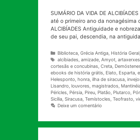
SUMÁRIO DA VIDA DE ALCIBÍADES D
até o primeiro ano da nonagésima q
ALCIBÍADES Antiguidade e nobreza 
de seu pai, descendia, na antiguida
Categorias
Biblioteca
,
Grécia Antiga
,
História Geral
Tags
alcíbiades
,
amizade
,
Amyot
,
artaxerxes
cortesãs e concubinas
,
Creta
,
Demóstene
ebooks de história grátis
,
Elato
,
Esparta
,
e
Helesponto
,
honra
,
ilha de siracusa
,
invej
Lisandro
,
louvores
,
magistrados
,
Mantinéi
Péricles
,
Pérsia
,
Pireu
,
Platão
,
Plutarco
,
Pór
Sicília
,
Siracusa
,
Temístocles
,
Teofrasto
,
vi
Deixe um comentário