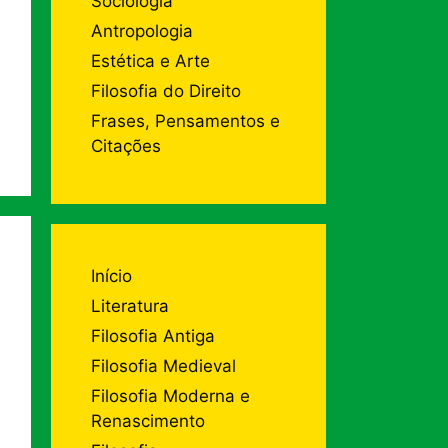
Sociologia
Antropologia
Estética e Arte
Filosofia do Direito
Frases, Pensamentos e
Citações
Início
Literatura
Filosofia Antiga
Filosofia Medieval
Filosofia Moderna e
Renascimento