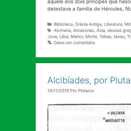
aquele dos dois príncipes que nasc
detestava a família de Hércules, f
Categorias
Biblioteca
,
Grécia Antiga
,
Literatura
,
Mit
Tags
Alcmena
,
Amazonas
,
Ásia
,
deuses gre
Jove
,
Líbia
,
Menor
,
Morte
,
Tebas
,
teseu
,
Tr
Deixe um comentário
Alcibíades, por Plut
14/11/2010
Por
Plutarco