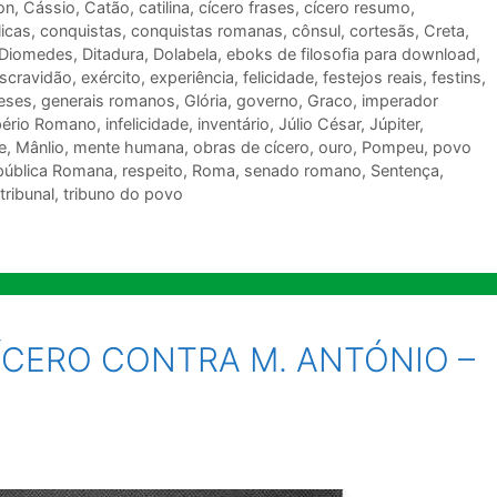
on
,
Cássio
,
Catão
,
catilina
,
cícero frases
,
cícero resumo
,
licas
,
conquistas
,
conquistas romanas
,
cônsul
,
cortesãs
,
Creta
,
Diomedes
,
Ditadura
,
Dolabela
,
eboks de filosofia para download
,
scravidão
,
exército
,
experiência
,
felicidade
,
festejos reais
,
festins
,
eses
,
generais romanos
,
Glória
,
governo
,
Graco
,
imperador
ério Romano
,
infelicidade
,
inventário
,
Júlio César
,
Júpiter
,
e
,
Mânlio
,
mente humana
,
obras de cícero
,
ouro
,
Pompeu
,
povo
pública Romana
,
respeito
,
Roma
,
senado romano
,
Sentença
,
tribunal
,
tribuno do povo
CÍCERO CONTRA M. ANTÓNIO –