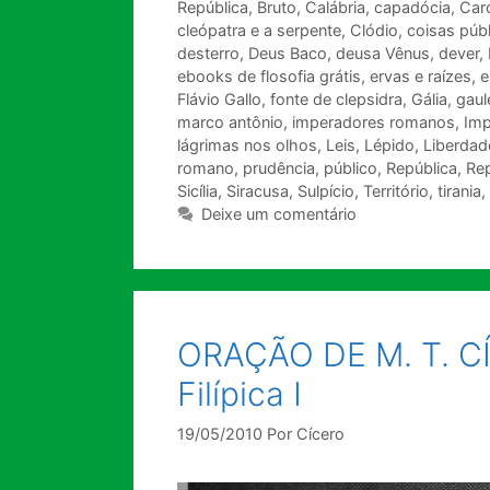
República
,
Bruto
,
Calábria
,
capadócia
,
Car
cleópatra e a serpente
,
Clódio
,
coisas púb
desterro
,
Deus Baco
,
deusa Vênus
,
dever
,
ebooks de flosofia grátis
,
ervas e raízes
,
e
Flávio Gallo
,
fonte de clepsidra
,
Gália
,
gaul
marco antônio
,
imperadores romanos
,
Imp
lágrimas nos olhos
,
Leis
,
Lépido
,
Liberdad
romano
,
prudência
,
público
,
República
,
Re
Sicília
,
Siracusa
,
Sulpício
,
Território
,
tirania
,
Deixe um comentário
ORAÇÃO DE M. T. 
Filípica I
19/05/2010
Por
Cícero