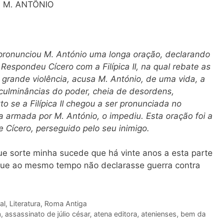
A M. ANTÔNIO
o, pronunciou M. António uma longa oração, declarando
Respondeu Cícero com a Filípica II, na qual rebate as
 grande violência, acusa M. António, de uma vida, a
culminâncias do poder, cheia de desordens,
to se a Filípica II chegou a ser pronunciada no
 armada por M. António, o impediu. Esta oração foi a
e Cícero, perseguido pelo seu inimigo.
ue sorte minha sucede que há vinte anos a esta parte
 que ao mesmo tempo não declarasse guerra contra
al
,
Literatura
,
Roma Antiga
a
,
assassinato de júlio césar
,
atena editora
,
atenienses
,
bem da