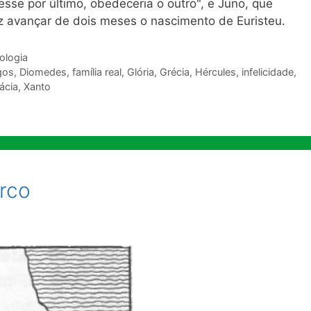
esse por último, obedeceria o outro", e Juno, que
êz avançar de dois meses o nascimento de Euristeu.
ologia
gos
,
Diomedes
,
família real
,
Glória
,
Grécia
,
Hércules
,
infelicidade
,
ácia
,
Xanto
arco