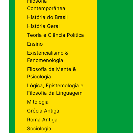
Filosofia
Contemporânea
História do Brasil
História Geral
Teoria e Ciência Política
Ensino
Existencialismo &
Fenomenologia
Filosofia da Mente &
Psicologia
Lógica, Epistemologia e
Filosofia da Linguagem
Mitologia
Grécia Antiga
Roma Antiga
Sociologia