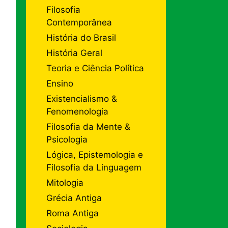
Filosofia
Contemporânea
História do Brasil
História Geral
Teoria e Ciência Política
Ensino
Existencialismo &
Fenomenologia
Filosofia da Mente &
Psicologia
Lógica, Epistemologia e
Filosofia da Linguagem
Mitologia
Grécia Antiga
Roma Antiga