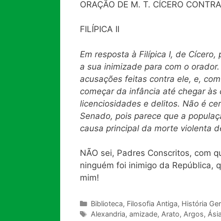
ORAÇÃO DE M. T. CÍCERO CONTR
FILÍPICA II
Em resposta à Filípica I, de Cícer
a sua inimizade para com o orador. 
acusações feitas contra ele, e, com
começar da infância até chegar às 
licenciosidades e delitos. Não é cer
Senado, pois parece que a populaça
causa principal da morte violenta d
NÃO sei, Padres Conscritos, com q
ninguém foi inimigo da República,
mim!
Categorias
Biblioteca
,
Filosofia Antiga
,
História Ger
Tags
Alexandria
,
amizade
,
Arato
,
Argos
,
Ási