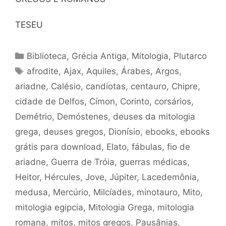
TESEU
Categorias
Biblioteca
,
Grécia Antiga
,
Mitologia
,
Plutarco
Tags
afrodite
,
Ajax
,
Aquiles
,
Árabes
,
Argos
,
ariadne
,
Calésio
,
candiotas
,
centauro
,
Chipre
,
cidade de Delfos
,
Címon
,
Corinto
,
corsários
,
Demétrio
,
Demóstenes
,
deuses da mitologia
grega
,
deuses gregos
,
Dionísio
,
ebooks
,
ebooks
grátis para download
,
Elato
,
fábulas
,
fio de
ariadne
,
Guerra de Tróia
,
guerras médicas
,
Heitor
,
Hércules
,
Jove
,
Júpiter
,
Lacedemônia
,
medusa
,
Mercúrio
,
Milcíades
,
minotauro
,
Mito
,
mitologia egipcia
,
Mitologia Grega
,
mitologia
romana
,
mitos
,
mitos gregos
,
Pausânias
,