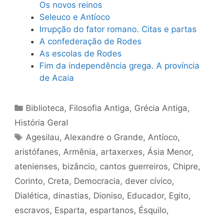
Os novos reinos
Seleuco e Antíoco
Irrupção do fator romano. Citas e partas
A confederação de Rodes
As escolas de Rodes
Fim da independência grega. A província
de Acaia
Categorias
Biblioteca
,
Filosofia Antiga
,
Grécia Antiga
,
História Geral
Tags
Agesilau
,
Alexandre o Grande
,
Antíoco
,
aristófanes
,
Armênia
,
artaxerxes
,
Ásia Menor
,
atenienses
,
bizâncio
,
cantos guerreiros
,
Chipre
,
Corinto
,
Creta
,
Democracia
,
dever cívico
,
Dialética
,
dinastias
,
Dioniso
,
Educador
,
Egito
,
escravos
,
Esparta
,
espartanos
,
Ésquilo
,