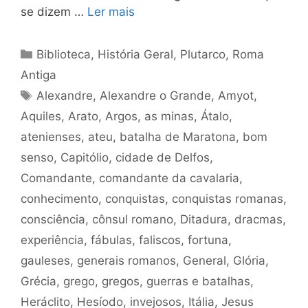
se dizem …
Ler mais
Categorias
Biblioteca
,
História Geral
,
Plutarco
,
Roma
Antiga
Tags
Alexandre
,
Alexandre o Grande
,
Amyot
,
Aquiles
,
Arato
,
Argos
,
as minas
,
Átalo
,
atenienses
,
ateu
,
batalha de Maratona
,
bom
senso
,
Capitólio
,
cidade de Delfos
,
Comandante
,
comandante da cavalaria
,
conhecimento
,
conquistas
,
conquistas romanas
,
consciência
,
cônsul romano
,
Ditadura
,
dracmas
,
experiência
,
fábulas
,
faliscos
,
fortuna
,
gauleses
,
generais romanos
,
General
,
Glória
,
Grécia
,
grego
,
gregos
,
guerras e batalhas
,
Heráclito
,
Hesíodo
,
invejosos
,
Itália
,
Jesus