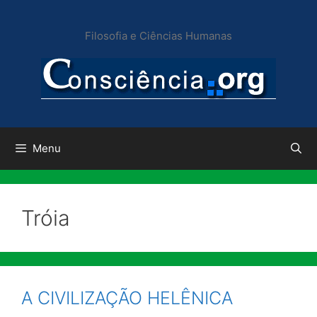
Pular
para
Filosofia e Ciências Humanas
o
conteúdo
Menu
Tróia
A CIVILIZAÇÃO HELÊNICA