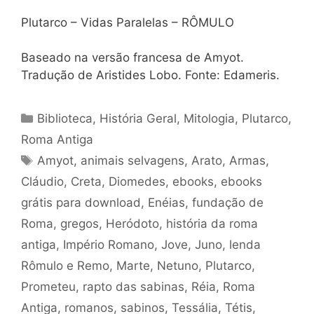
Plutarco – Vidas Paralelas – RÔMULO
Baseado na versão francesa de Amyot.
Tradução de Aristides Lobo. Fonte: Edameris.
Categorias
Biblioteca
,
História Geral
,
Mitologia
,
Plutarco
,
Roma Antiga
Tags
Amyot
,
animais selvagens
,
Arato
,
Armas
,
Cláudio
,
Creta
,
Diomedes
,
ebooks
,
ebooks
grátis para download
,
Enéias
,
fundação de
Roma
,
gregos
,
Heródoto
,
história da roma
antiga
,
Império Romano
,
Jove
,
Juno
,
lenda
Rômulo e Remo
,
Marte
,
Netuno
,
Plutarco
,
Prometeu
,
rapto das sabinas
,
Réia
,
Roma
Antiga
,
romanos
,
sabinos
,
Tessália
,
Tétis
,