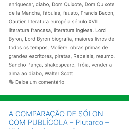
enriquecer
,
diabo
,
Dom Quixote
,
Dom Quixote
de la Mancha
,
fábulas
,
fausto
,
Francis Bacon
,
Gautier
,
literatura européia século XVIII
,
literatura francesa
,
literatura inglesa
,
Lord
Byron
,
Lord Byron biografia
,
maiores livros de
todos os tempos
,
Molière
,
obras primas de
grandes escritores
,
piratas
,
Rabelais
,
resumo
,
Sancho Pança
,
shakespeare
,
Tróia
,
vender a
alma ao diabo
,
Walter Scott
Deixe um comentário
A COMPARAÇÃO DE SÓLON
COM PUBLÍCOLA – Plutarco –