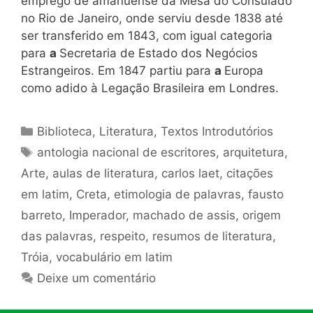
emprego de amanuense da Mesa do Consulado
no Rio de Janeiro, onde serviu desde 1838 até
ser transferido em 1843, com igual categoria
para
a
Secretaria de Estado dos Negócios
Estrangeiros. Em 1847 partiu para
a
Europa
como adido à Legação Brasileira em Londres.
Categorias
Biblioteca
,
Literatura
,
Textos Introdutórios
Tags
antologia nacional de escritores
,
arquitetura
,
Arte
,
aulas de literatura
,
carlos laet
,
citações
em latim
,
Creta
,
etimologia de palavras
,
fausto
barreto
,
Imperador
,
machado de assis
,
origem
das palavras
,
respeito
,
resumos de literatura
,
Tróia
,
vocabulário em latim
Deixe um comentário