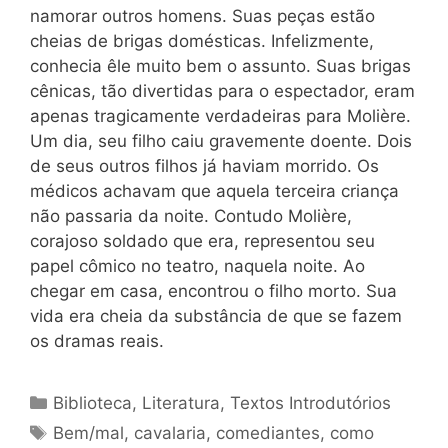
namorar outros homens. Suas peças estão
cheias de brigas domésticas. Infelizmente,
conhecia êle muito bem o assunto. Suas brigas
cênicas, tão divertidas para o espectador, eram
apenas tragicamente verdadeiras para Molière.
Um dia, seu filho caiu gravemente doente. Dois
de seus outros filhos já haviam morrido. Os
médicos achavam que aquela terceira criança
não passaria da noite. Contudo Molière,
corajoso soldado que era, representou seu
papel cômico no teatro, naquela noite. Ao
chegar em casa, encontrou o filho morto. Sua
vida era cheia da substância de que se fazem
os dramas reais.
Categorias
Biblioteca
,
Literatura
,
Textos Introdutórios
Tags
Bem/mal
,
cavalaria
,
comediantes
,
como