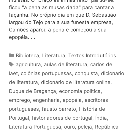
muletas. O "braço às armas feito" partiu-se:
ficou "a pena às musas dada" para cantar a
façanha. No próprio dia em que D. Sebastião
largou do Tejo para a sua funesta empresa,
Camões aparou a pena e começou a sua
epopéia. . .
Categorias
Biblioteca
,
Literatura
,
Textos Introdutórios
Tags
agricultura
,
aulas de literatura
,
carlos de
laet
,
colônias portuguesas
,
conquista
,
dicionário
de literatura
,
dicionário de literatura online
,
Duque de Bragança
,
economia política
,
emprego
,
engenharia
,
epopéia
,
escritores
portugueses
,
fausto barreto
,
História de
Portugal
,
historiadores de portugal
,
Índia
,
Literatura Portuguesa
,
ouro
,
peleja
,
República