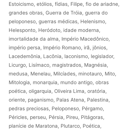
Estoicismo
,
etólios
,
fídias
,
Filipe
,
fio de ariadne
,
grandes obras
,
Guerra de Tróia
,
guerra do
peloponeso
,
guerras médicas
,
Helenismo
,
Helesponto
,
Heródoto
,
idade moderna
,
imortalidade da alma
,
Império Macedônico
,
império persa
,
Império Romano
,
irã
,
jônios
,
Lacedemônia
,
Lacônia
,
laconismo
,
legislador
,
Licurgo
,
Lisímaco
,
magistrados
,
Magnésia
,
medusa
,
Menelau
,
Milcíades
,
minotauro
,
Mito
,
Mitologia
,
monarquia
,
mundo antigo
,
obras
poética
,
oligarquia
,
Oliveira Lima
,
oratória
,
oriente
,
paganismo
,
Palas Atena
,
Palestina
,
pedras preciosas
,
Peloponeso
,
Pérgamo
,
Péricles
,
perseu
,
Pérsia
,
Pireu
,
Pitágoras
,
planície de Maratona
,
Plutarco
,
Poética
,