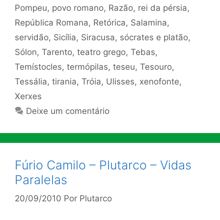
Pompeu
,
povo romano
,
Razão
,
rei da pérsia
,
República Romana
,
Retórica
,
Salamina
,
servidão
,
Sicília
,
Siracusa
,
sócrates e platão
,
Sólon
,
Tarento
,
teatro grego
,
Tebas
,
Temístocles
,
termópilas
,
teseu
,
Tesouro
,
Tessália
,
tirania
,
Tróia
,
Ulisses
,
xenofonte
,
Xerxes
Deixe um comentário
Fúrio Camilo – Plutarco – Vidas
Paralelas
20/09/2010
Por
Plutarco