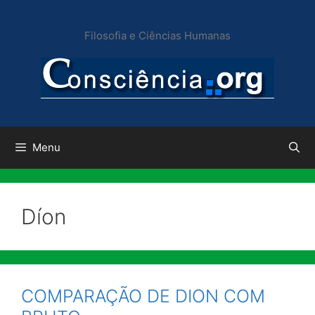
Pular
para
Filosofia e Ciências Humanas
o
conteúdo
Menu
Díon
COMPARAÇÃO DE DION COM