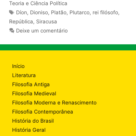
Teoria e Ciência Política
Tags
Díon
,
Dioniso
,
Platão
,
Plutarco
,
rei filósofo
,
República
,
Siracusa
Deixe um comentário
Início
Literatura
Filosofia Antiga
Filosofia Medieval
Filosofia Moderna e Renascimento
Filosofia Contemporânea
História do Brasil
História Geral