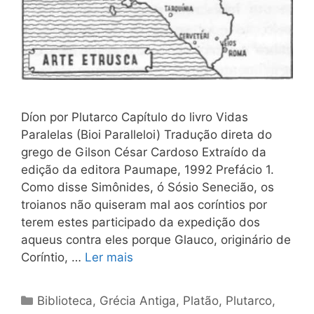
Díon por Plutarco Capítulo do livro Vidas
Paralelas (Bioi Paralleloi) Tradução direta do
grego de Gilson César Cardoso Extraído da
edição da editora Paumape, 1992 Prefácio 1.
Como disse Simônides, ó Sósio Senecião, os
troianos não quiseram mal aos coríntios por
terem estes participado da expedição dos
aqueus contra eles porque Glauco, originário de
Coríntio, …
Ler mais
Categorias
Biblioteca
,
Grécia Antiga
,
Platão
,
Plutarco
,