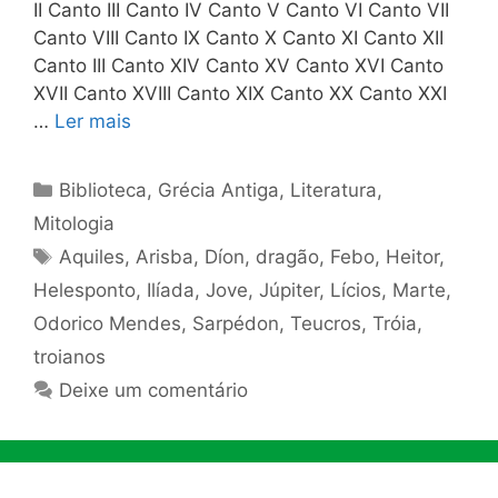
II Canto III Canto IV Canto V Canto VI Canto VII
Canto VIII Canto IX Canto X Canto XI Canto XII
Canto III Canto XIV Canto XV Canto XVI Canto
XVII Canto XVIII Canto XIX Canto XX Canto XXI
…
Ler mais
Categorias
Biblioteca
,
Grécia Antiga
,
Literatura
,
Mitologia
Tags
Aquiles
,
Arisba
,
Díon
,
dragão
,
Febo
,
Heitor
,
Helesponto
,
Ilíada
,
Jove
,
Júpiter
,
Lícios
,
Marte
,
Odorico Mendes
,
Sarpédon
,
Teucros
,
Tróia
,
troianos
Deixe um comentário