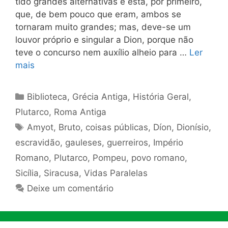
tido grandes alternativas e esta, por primeiro,
que, de bem pouco que eram, ambos se
tornaram muito grandes; mas, deve-se um
louvor próprio e singular a Dion, porque não
teve o concurso nem auxílio alheio para …
Ler
mais
Categorias
Biblioteca
,
Grécia Antiga
,
História Geral
,
Plutarco
,
Roma Antiga
Tags
Amyot
,
Bruto
,
coisas públicas
,
Díon
,
Dionísio
,
escravidão
,
gauleses
,
guerreiros
,
Império
Romano
,
Plutarco
,
Pompeu
,
povo romano
,
Sicília
,
Siracusa
,
Vidas Paralelas
Deixe um comentário