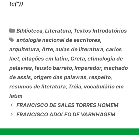
te(”)}
Categorias
Biblioteca
,
Literatura
,
Textos Introdutórios
Tags
antologia nacional de escritores
,
arquitetura
,
Arte
,
aulas de literatura
,
carlos
laet
,
citações em latim
,
Creta
,
etimologia de
palavras
,
fausto barreto
,
Imperador
,
machado
de assis
,
origem das palavras
,
respeito
,
resumos de literatura
,
Tróia
,
vocabulário em
latim
FRANCISCO DE SALES TORRES HOMEM
FRANCISCO ADOLFO DE VARNHAGEM