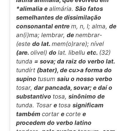
*alimalia
e
alimária.
São fatos
semelhantes de dissimilação
consonantal entre
m, n, l; alma,
de
an(i)ma; lembrar,
de
nembrar-
(este
do lat.
mem(o)rare); nível
(are.
olivel)
do
lat. libellu
etc.
(32)
tunda
= sova; da raiz do verbo lat.
tundírt
(bater), de cu>a forma do
supino
tusum
saiu o nosso verbo
tosar,
dar pancada, sovar; e daí o
substantivo
tosa,
sinônimo de
tunda. Tosar
e
tosa
significam
também
cortar
e
corte
e
procedem do verbo latino