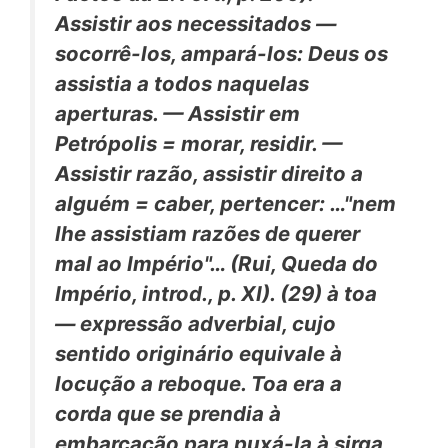
Assistir aos necessitados —
socorrê-los, ampará-los: Deus
os
assistia
a todos naquelas
aperturas. —
Assistir em
Petrópolis
= morar, residir. —
Assistir razão, assistir direito
a
alguém = caber, pertencer: …"nem
lhe
assistiam
razões de querer
mal ao Império"… (Rui,
Queda do
Império,
introd., p. XI). (29)
à toa
— expressão adverbial, cujo
sentido originário equivale à
locução
a reboque. Toa
era a
corda
que se prendia à
embarcação para puxá-la
à sirga,