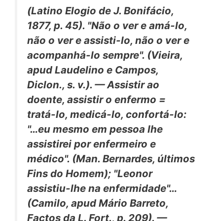
(Latino
Elogio de J. Bonifácio,
1877, p. 45). "Não o ver e amá-lo,
não o ver e
assisti-lo,
não o ver e
acompanhá-lo sempre". (Vieira,
apud
Laudelino e Campos,
Diclon., s.
v.). —
Assistir ao
doente, assistir o enfermo
=
tratá-lo, medicá-lo, confortá-lo:
"…eu mesmo em pessoa
lhe
assistirei
por enfermeiro e
médico". (Man. Bernardes,
últimos
Fins do Homem);
"Leonor
assistiu-lhe
na enfermidade"…
(Camilo,
apud
Mário Barreto,
Factos da L. Fort.,
p. 209). —