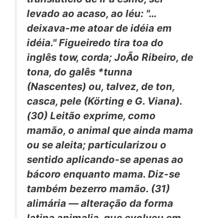
levado ao acaso, ao léu:
"…
deixava-me
atoar
de idéia em
idéia." Figueiredo tira
toa
do
inglês
tow,
corda; JoÃo Ribeiro, de
tona,
do galês *tunna
(Nascentes) ou, talvez, de
ton,
casca,
pele (Körting e G. Viana).
(30)
Leitão exprime,
como
mamão,
o animal que ainda
mama
ou se
aleita;
particularizou o
sentido aplicando-se apenas ao
bácoro enquanto mama. Diz-se
também
bezerro mamão.
(31)
alimária
— alteração da forma
latina
animalia,
que evolveu em