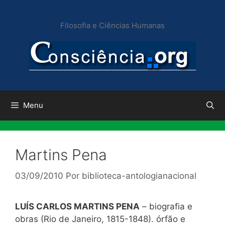
Pular
para
Filosofia e Ciências Humanas
o
conteúdo
Menu
Martins Pena
03/09/2010
Por
biblioteca-antologianacional
LUÍS CARLOS MARTINS PENA
– biografia e
obras (Rio de Janeiro, 1815-1848). órfão e