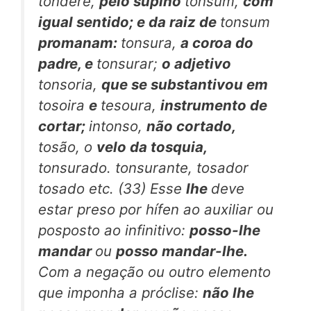
tondere,
pelo supino
tonsum,
com
igual sentido; e da raiz de
tonsum
promanam:
tonsura,
a coroa do
padre, e
tonsurar;
o adjetivo
tonsoria,
que se substantivou em
tosoira
e
tesoura,
instrumento de
cortar;
intonso,
não cortado,
tosão, o
velo da tosquia,
tonsurado.
tonsurante, tosador
tosado etc. (33) Esse
lhe
deve
estar preso por hífen ao auxiliar ou
posposto ao infinitivo:
posso-lhe
mandar
ou
posso mandar-lhe.
Com a negação ou outro elemento
que imponha a próclise:
não lhe