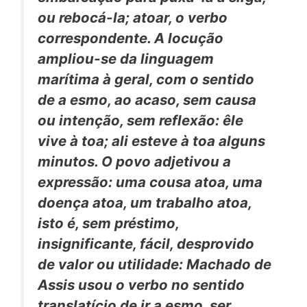
ou rebocá-la;
atoar,
o verbo
correspondente. A locução
ampliou-se da linguagem
marítima à geral, com o sentido
de
a esmo, ao acaso, sem causa
ou intenção, sem reflexão:
êle
vive
à toa;
ali esteve
à toa
alguns
minutos. O povo adjetivou a
expressão: uma cousa
atoa,
uma
doença
atoa,
um trabalho
atoa,
isto é, sem préstimo,
insignificante, fácil, desprovido
de valor ou utilidade: Machado de
Assis usou o verbo no sentido
translatício de
ir a esmo, ser