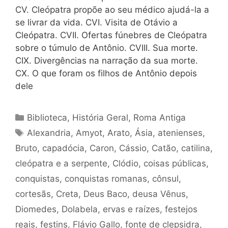
CV. Cleópatra propõe ao seu médico ajudá-la a
se livrar da vida. CVI. Visita de Otávio a
Cleópatra. CVII. Ofertas fúnebres de Cleópatra
sobre o túmulo de Antônio. CVIII. Sua morte.
CIX. Divergências na narração da sua morte.
CX. O que foram os filhos de Antônio depois
dele
Categorias
Biblioteca
,
História Geral
,
Roma Antiga
Tags
Alexandria
,
Amyot
,
Arato
,
Ásia
,
atenienses
,
Bruto
,
capadócia
,
Caron
,
Cássio
,
Catão
,
catilina
,
cleópatra e a serpente
,
Clódio
,
coisas públicas
,
conquistas
,
conquistas romanas
,
cônsul
,
cortesãs
,
Creta
,
Deus Baco
,
deusa Vênus
,
Diomedes
,
Dolabela
,
ervas e raízes
,
festejos
reais
,
festins
,
Flávio Gallo
,
fonte de clepsidra
,