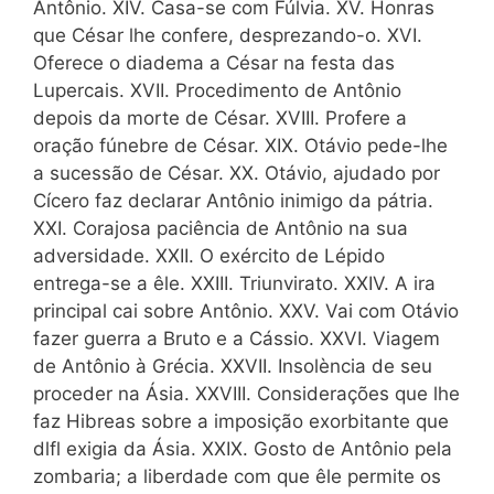
Antônio. XIV. Casa-se com Fúlvia. XV. Honras
que César lhe confere, desprezando-o. XVI.
Oferece o diadema a César na festa das
Lupercais. XVII. Procedimento de Antônio
depois da morte de César. XVIII. Profere a
oração fú­nebre de César. XIX. Otávio pede-lhe
a sucessão de César. XX. Otávio, ajudado por
Cícero faz declarar Antônio inimigo da pátria.
XXI. Corajosa paciência de Antônio na sua
adversidade. XXII. O exército de Lépido
entrega-se a êle. XXIII. Triunvirato. XXIV. A ira
principal cai sobre Antônio. XXV. Vai com Otávio
fazer guerra a Bruto e a Cássio. XXVI. Viagem
de Antônio à Grécia. XXVII. Insolència de seu
proceder na Ásia. XXVIII. Considera­ções que lhe
faz Hibreas sobre a imposição exorbitante que
dlfl exigia da Ásia. XXIX. Gosto de Antônio pela
zombaria; a liberdade com que êle permite os