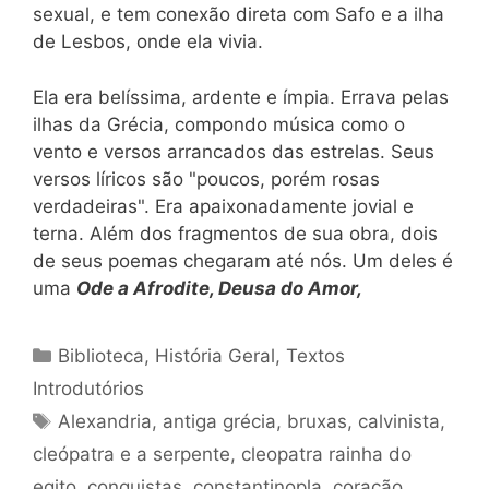
sexual, e tem conexão direta com Safo e a ilha
de Lesbos, onde ela vivia.
Ela era belíssima, ardente e ímpia. Errava pelas
ilhas da Grécia, compondo música como o
vento e versos arrancados das estrelas. Seus
versos líricos são "poucos, porém rosas
verdadeiras". Era apaixonadamente jovial e
terna. Além dos fragmentos de sua obra, dois
de seus poemas chegaram até nós. Um deles é
uma
Ode
a
Afrodite, Deusa do Amor,
Categorias
Biblioteca
,
História Geral
,
Textos
Introdutórios
Tags
Alexandria
,
antiga grécia
,
bruxas
,
calvinista
,
cleópatra e a serpente
,
cleopatra rainha do
egito
,
conquistas
,
constantinopla
,
coração
,