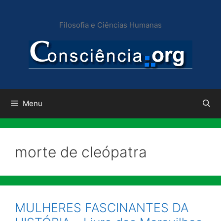
Pular
para
Filosofia e Ciências Humanas
o
conteúdo
Menu
morte de cleópatra
MULHERES FASCINANTES DA