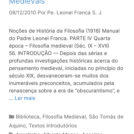
Medievais
08/12/2010
Por
Pe. Leonel Franca S. J.
Noções de História da Filosofia (1918) Manual
do Padre Leonel Franca. PARTE IV Quarta
época – Filosofia medieval (Séc. IX – XVII)
56. INTRODUÇÃO — Depois das sérias e
profundas investigações históricas acerca do
pensamento medieval, iniciadas no princípio do
século XIX, desvaneceram-se muitos dos
inumeráveis preconceitos, acumulados pela
renascença sobre a era de “obscurantismo”, e
…
Ler mais
Categorias
Biblioteca
,
Filosofia Medieval
,
São Tomás de
Aquino
,
Textos Introdutórios
Tags