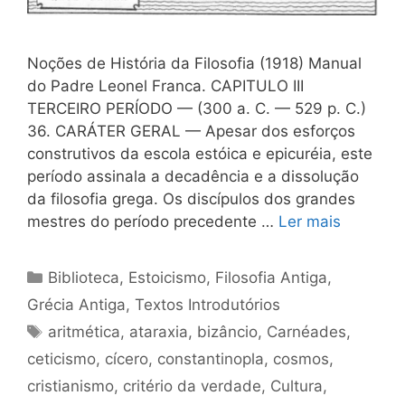
Noções de História da Filosofia (1918) Manual
do Padre Leonel Franca. CAPITULO III
TERCEIRO PERÍODO — (300 a. C. — 529 p. C.)
36. CARÁTER GERAL — Apesar dos esforços
construtivos da escola estóica e epicuréia, este
período assinala a decadência e a dissolução
da filosofia grega. Os discípulos dos grandes
mestres do período precedente …
Ler mais
Categorias
Biblioteca
,
Estoicismo
,
Filosofia Antiga
,
Grécia Antiga
,
Textos Introdutórios
Tags
aritmética
,
ataraxia
,
bizâncio
,
Carnéades
,
ceticismo
,
cícero
,
constantinopla
,
cosmos
,
cristianismo
,
critério da verdade
,
Cultura
,