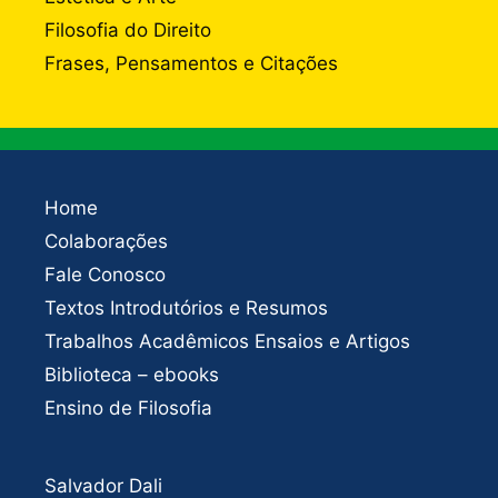
Filosofia do Direito
Frases, Pensamentos e Citações
Home
Colaborações
Fale Conosco
Textos Introdutórios e Resumos
Trabalhos Acadêmicos Ensaios e Artigos
Biblioteca – ebooks
Ensino de Filosofia
Salvador Dali