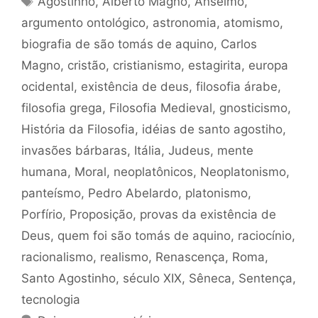
Agostinho
,
Alberto Magno
,
Anselmo
,
argumento ontológico
,
astronomia
,
atomismo
,
biografia de são tomás de aquino
,
Carlos
Magno
,
cristão
,
cristianismo
,
estagirita
,
europa
ocidental
,
existência de deus
,
filosofia árabe
,
filosofia grega
,
Filosofia Medieval
,
gnosticismo
,
História da Filosofia
,
idéias de santo agostiho
,
invasões bárbaras
,
Itália
,
Judeus
,
mente
humana
,
Moral
,
neoplatônicos
,
Neoplatonismo
,
panteísmo
,
Pedro Abelardo
,
platonismo
,
Porfírio
,
Proposição
,
provas da existência de
Deus
,
quem foi são tomás de aquino
,
raciocínio
,
racionalismo
,
realismo
,
Renascença
,
Roma
,
Santo Agostinho
,
século XIX
,
Sêneca
,
Sentença
,
tecnologia