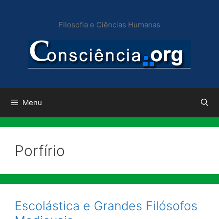
Pular
para
Filosofia e Ciências Humanas
o
conteúdo
Menu
Porfírio
Escolástica e Grandes Filósofos