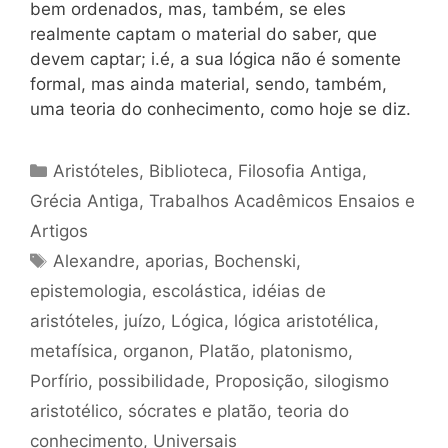
bem ordenados, mas, também, se eles
realmente captam o material do saber, que
devem captar; i.é, a sua lógica não é somente
formal, mas ainda material, sendo, também,
uma teoria do conhecimento, como hoje se diz.
Categorias
Aristóteles
,
Biblioteca
,
Filosofia Antiga
,
Grécia Antiga
,
Trabalhos Acadêmicos Ensaios e
Artigos
Tags
Alexandre
,
aporias
,
Bochenski
,
epistemologia
,
escolástica
,
idéias de
aristóteles
,
juízo
,
Lógica
,
lógica aristotélica
,
metafísica
,
organon
,
Platão
,
platonismo
,
Porfírio
,
possibilidade
,
Proposição
,
silogismo
aristotélico
,
sócrates e platão
,
teoria do
conhecimento
,
Universais