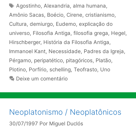
Tags
Agostinho
,
Alexandria
,
alma humana
,
Amônio Sacas
,
Boécio
,
Cirene
,
cristianismo
,
Cultura
,
demiurgo
,
Eudemo
,
explicação do
universo
,
Filosofia Antiga
,
filosofia grega
,
Hegel
,
Hirschberger
,
História da Filosofia Antiga
,
Immanoel Kant
,
Necessidade
,
Padres da Igreja
,
Pérgamo
,
peripatético
,
pitagóricos
,
Platão
,
Plotino
,
Porfírio
,
schelling
,
Teofrasto
,
Uno
Deixe um comentário
Neoplatonismo / Neoplatônicos
30/07/1997
Por
Miguel Duclós