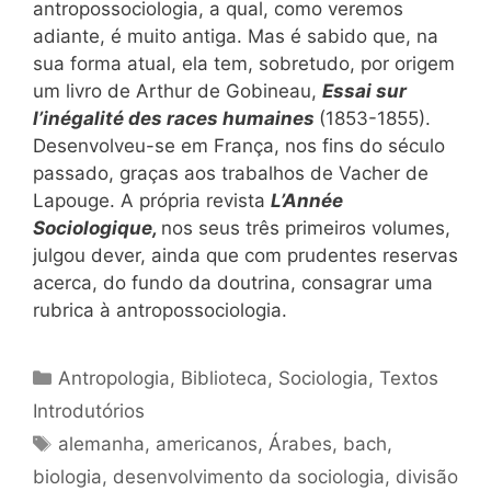
antropossociologia, a qual, como veremos
adiante, é muito antiga. Mas é sabido que, na
sua forma atual, ela tem, sobretudo, por origem
um livro de Arthur de Gobineau,
Essai sur
l’inégalité des races humaines
(1853-1855).
Desenvolveu-se em França, nos fins do século
passado, graças aos trabalhos de Vacher de
Lapouge. A própria revista
L’Année
Sociologique,
nos seus três primeiros volumes,
julgou dever, ainda que com prudentes reservas
acerca, do fundo da doutrina, consagrar uma
rubrica à antropossociologia.
Categorias
Antropologia
,
Biblioteca
,
Sociologia
,
Textos
Introdutórios
Tags
alemanha
,
americanos
,
Árabes
,
bach
,
biologia
,
desenvolvimento da sociologia
,
divisão