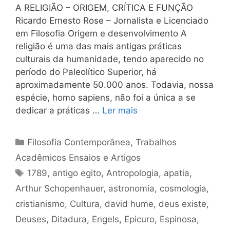
A RELIGIÃO – ORIGEM, CRÍTICA E FUNÇÃO
Ricardo Ernesto Rose – Jornalista e Licenciado
em Filosofia Origem e desenvolvimento A
religião é uma das mais antigas práticas
culturais da humanidade, tendo aparecido no
período do Paleolítico Superior, há
aproximadamente 50.000 anos. Todavia, nossa
espécie, homo sapiens, não foi a única a se
dedicar a práticas …
Ler mais
Categorias
Filosofia Contemporânea
,
Trabalhos
Acadêmicos Ensaios e Artigos
Tags
1789
,
antigo egito
,
Antropologia
,
apatia
,
Arthur Schopenhauer
,
astronomia
,
cosmologia
,
cristianismo
,
Cultura
,
david hume
,
deus existe
,
Deuses
,
Ditadura
,
Engels
,
Epicuro
,
Espinosa
,