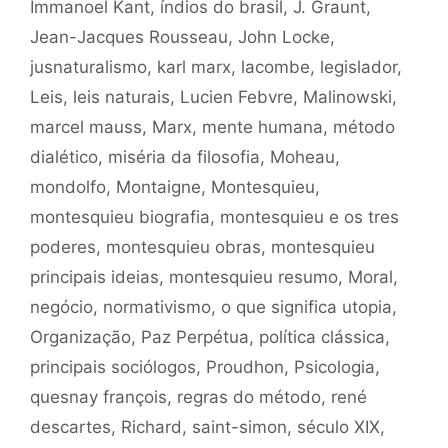
Immanoel Kant
,
índios do brasil
,
J. Graunt
,
Jean-Jacques Rousseau
,
John Locke
,
jusnaturalismo
,
karl marx
,
lacombe
,
legislador
,
Leis
,
leis naturais
,
Lucien Febvre
,
Malinowski
,
marcel mauss
,
Marx
,
mente humana
,
método
dialético
,
miséria da filosofia
,
Moheau
,
mondolfo
,
Montaigne
,
Montesquieu
,
montesquieu biografia
,
montesquieu e os tres
poderes
,
montesquieu obras
,
montesquieu
principais ideias
,
montesquieu resumo
,
Moral
,
negócio
,
normativismo
,
o que significa utopia
,
Organização
,
Paz Perpétua
,
política clássica
,
principais sociólogos
,
Proudhon
,
Psicologia
,
quesnay françois
,
regras do método
,
rené
descartes
,
Richard
,
saint-simon
,
século XIX
,