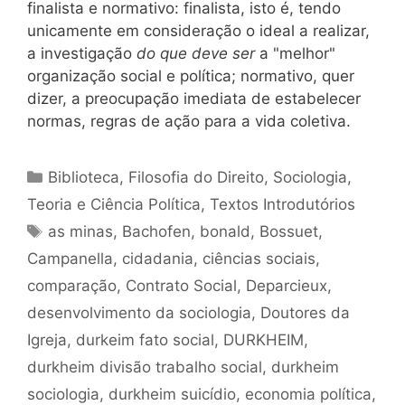
finalista e normativo: finalista, isto é, tendo
unicamente em consideração o ideal a realizar,
a investigação
do que deve ser
a "melhor"
organização social e política; normativo, quer
dizer, a preocupação imediata de estabelecer
normas, regras de ação para a vida coletiva.
Categorias
Biblioteca
,
Filosofia do Direito
,
Sociologia
,
Teoria e Ciência Política
,
Textos Introdutórios
Tags
as minas
,
Bachofen
,
bonald
,
Bossuet
,
Campanella
,
cidadania
,
ciências sociais
,
comparação
,
Contrato Social
,
Deparcieux
,
desenvolvimento da sociologia
,
Doutores da
Igreja
,
durkeim fato social
,
DURKHEIM
,
durkheim divisão trabalho social
,
durkheim
sociologia
,
durkheim suicídio
,
economia política
,