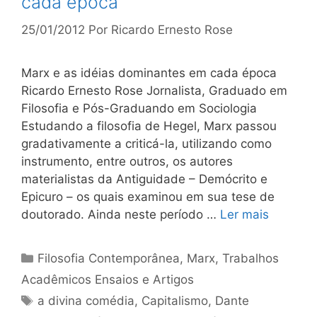
cada época
25/01/2012
Por
Ricardo Ernesto Rose
Marx e as idéias dominantes em cada época
Ricardo Ernesto Rose Jornalista, Graduado em
Filosofia e Pós-Graduando em Sociologia
Estudando a filosofia de Hegel, Marx passou
gradativamente a criticá-la, utilizando como
instrumento, entre outros, os autores
materialistas da Antiguidade – Demócrito e
Epicuro – os quais examinou em sua tese de
doutorado. Ainda neste período …
Ler mais
Categorias
Filosofia Contemporânea
,
Marx
,
Trabalhos
Acadêmicos Ensaios e Artigos
Tags
a divina comédia
,
Capitalismo
,
Dante