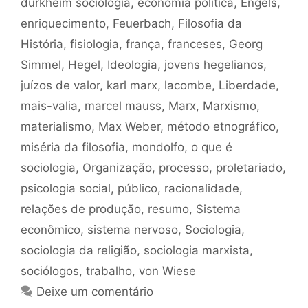
durkheim sociologia
,
economia política
,
Engels
,
enriquecimento
,
Feuerbach
,
Filosofia da
História
,
fisiologia
,
frança
,
franceses
,
Georg
Simmel
,
Hegel
,
Ideologia
,
jovens hegelianos
,
juízos de valor
,
karl marx
,
lacombe
,
Liberdade
,
mais-valia
,
marcel mauss
,
Marx
,
Marxismo
,
materialismo
,
Max Weber
,
método etnográfico
,
miséria da filosofia
,
mondolfo
,
o que é
sociologia
,
Organização
,
processo
,
proletariado
,
psicologia social
,
público
,
racionalidade
,
relações de produção
,
resumo
,
Sistema
econômico
,
sistema nervoso
,
Sociologia
,
sociologia da religião
,
sociologia marxista
,
sociólogos
,
trabalho
,
von Wiese
Deixe um comentário