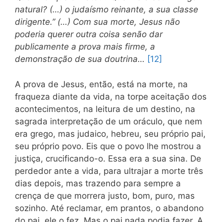
natural? (…) o judaísmo reinante, a sua classe
dirigente.” (…) Com sua morte, Jesus não
poderia querer outra coisa senão dar
publicamente a prova mais firme, a
demonstração de sua doutrina…
[12]
A prova de Jesus, então, está na morte, na
fraqueza diante da vida, na torpe aceitação dos
acontecimentos, na leitura de um destino, na
sagrada interpretação de um oráculo, que nem
era grego, mas judaico, hebreu, seu próprio pai,
seu próprio povo. Eis que o povo lhe mostrou a
justiça, crucificando-o. Essa era a sua sina. De
perdedor ante a vida, para ultrajar a morte três
dias depois, mas trazendo para sempre a
crença de que morrera justo, bom, puro, mas
sozinho. Até reclamar, em prantos, o abandono
do pai, ele o fez. Mas o pai nada podia fazer. A