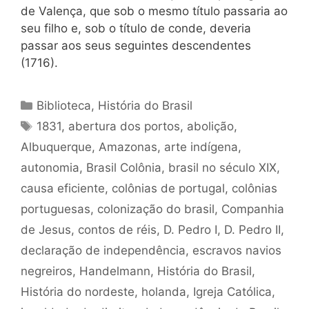
de Valença, que sob o mesmo título passaria ao
seu filho e, sob o título de conde, deveria
passar aos seus seguintes descendentes
(1716).
Categorias
Biblioteca
,
História do Brasil
Tags
1831
,
abertura dos portos
,
abolição
,
Albuquerque
,
Amazonas
,
arte indígena
,
autonomia
,
Brasil Colônia
,
brasil no século XIX
,
causa eficiente
,
colônias de portugal
,
colônias
portuguesas
,
colonização do brasil
,
Companhia
de Jesus
,
contos de réis
,
D. Pedro I
,
D. Pedro II
,
declaração de independência
,
escravos navios
negreiros
,
Handelmann
,
História do Brasil
,
História do nordeste
,
holanda
,
Igreja Católica
,