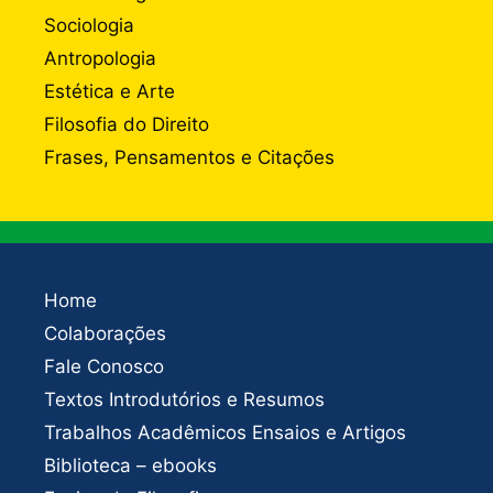
Sociologia
Antropologia
Estética e Arte
Filosofia do Direito
Frases, Pensamentos e Citações
Home
Colaborações
Fale Conosco
Textos Introdutórios e Resumos
Trabalhos Acadêmicos Ensaios e Artigos
Biblioteca – ebooks