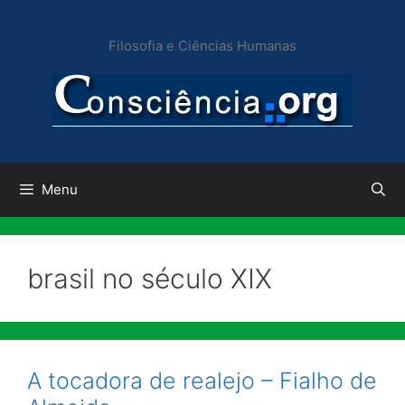
Pular
para
Filosofia e Ciências Humanas
o
conteúdo
Menu
brasil no século XIX
A tocadora de realejo – Fialho de