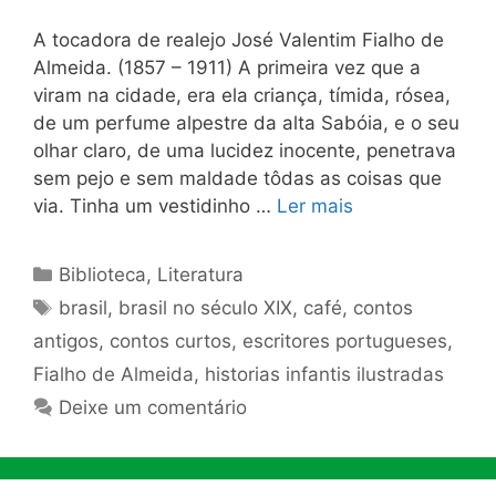
A tocadora de realejo José Valentim Fialho de
Almeida. (1857 – 1911) A primeira vez que a
viram na cidade, era ela criança, tími­da, rósea,
de um perfume alpestre da alta Sabóia, e o seu
olhar claro, de uma lucidez inocente, penetrava
sem pejo e sem maldade tôdas as coisas que
via. Tinha um vestidinho …
Ler mais
Categorias
Biblioteca
,
Literatura
Tags
brasil
,
brasil no século XIX
,
café
,
contos
antigos
,
contos curtos
,
escritores portugueses
,
Fialho de Almeida
,
historias infantis ilustradas
Deixe um comentário