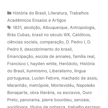
Categorias
História do Brasil
,
Literatura
,
Trabalhos
Acadêmicos Ensaios e Artigos
Tags
1831
,
abolição
,
Albuquerque
,
Antropologia
,
Brás Cubas
,
brasil no século XIX
,
Católicos
,
ciências sociais
,
comparação
,
D. Pedro I
,
D.
Pedro II
,
descobrimento do brasil
,
Emancipação
,
escola de annales
,
família real
,
Francisco I
,
hayden white
,
Heródoto
,
História
do Brasil
,
iluminismo
,
Liberalismo
,
língua
portuguesa
,
Lucien Febvre
,
machado de assis
,
Maranhão
,
metrópole
,
Montevidéu
,
Napoleão
Bonaparte
,
obra literária
,
os escravos
,
Ouro
Preto
,
panorama
,
pierre bourdieu
,
senzala
,
sociólogos
,
títulos de nobreza
,
trabalho escravo