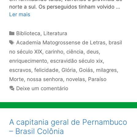
norte a sul. Os perseguidos tinham volvido …
Ler mais
Categorias
Biblioteca
,
Literatura
Tags
Academia Matogrossense de Letras
,
brasil
no século XIX
,
carinho
,
ciência
,
deus
,
enriquecimento
,
escravidão século xix
,
escravos
,
felicidade
,
Glória
,
Goiás
,
milagres
,
Morte
,
nossa senhora
,
novelas
,
Paraíso
Deixe um comentário
A capitania geral de Pernambuco
– Brasil Colônia