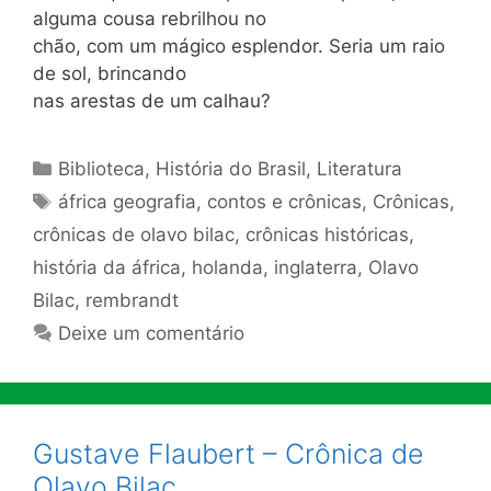
alguma cousa rebrilhou no
chão, com um mágico esplendor. Seria um raio
de sol, brincando
nas arestas de um calhau?
Categorias
Biblioteca
,
História do Brasil
,
Literatura
Tags
áfrica geografia
,
contos e crônicas
,
Crônicas
,
crônicas de olavo bilac
,
crônicas históricas
,
história da áfrica
,
holanda
,
inglaterra
,
Olavo
Bilac
,
rembrandt
Deixe um comentário
Gustave Flaubert – Crônica de
Olavo Bilac