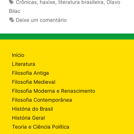
Tags
Crônicas
,
haxixe
,
literatura brasileira
,
Olavo
Bilac
Deixe um comentário
Início
Literatura
Filosofia Antiga
Filosofia Medieval
Filosofia Moderna e Renascimento
Filosofia Contemporânea
História do Brasil
História Geral
Teoria e Ciência Política