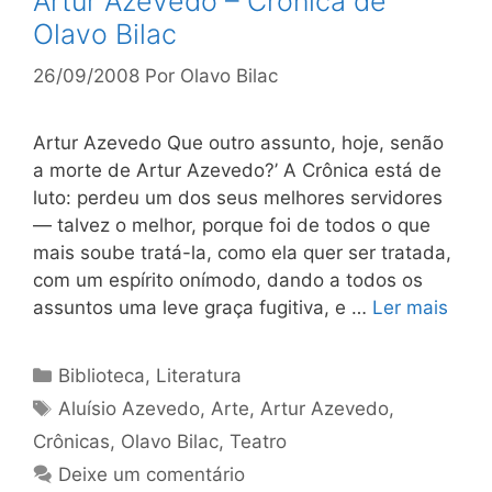
Artur Azevedo – Crônica de
Olavo Bilac
26/09/2008
Por
Olavo Bilac
Artur Azevedo Que outro assunto, hoje, senão
a morte de Artur Aze­vedo?’ A Crônica está de
luto: perdeu um dos seus melhores servidores
— talvez o melhor, porque foi de todos o que
mais soube tratá-la, como ela quer ser tratada,
com um espírito onímodo, dando a todos os
assuntos uma leve graça fugitiva, e …
Ler mais
Categorias
Biblioteca
,
Literatura
Tags
Aluísio Azevedo
,
Arte
,
Artur Azevedo
,
Crônicas
,
Olavo Bilac
,
Teatro
Deixe um comentário