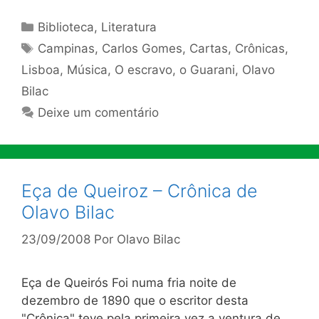
Categorias
Biblioteca
,
Literatura
Tags
Campinas
,
Carlos Gomes
,
Cartas
,
Crônicas
,
Lisboa
,
Música
,
O escravo
,
o Guarani
,
Olavo
Bilac
Deixe um comentário
Eça de Queiroz – Crônica de
Olavo Bilac
23/09/2008
Por
Olavo Bilac
Eça de Queirós Foi numa fria noite de
dezembro de 1890 que o escritor desta
"Crônica" teve pela primeira vez a ventura de