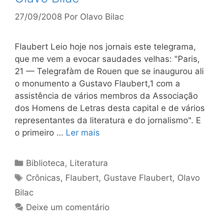
27/09/2008
Por
Olavo Bilac
Flaubert Leio hoje nos jornais este telegrama,
que me vem a evo­car saudades velhas: "Paris,
21 — Telegrafàm de Rouen que se inaugurou ali
o monumento a Gustavo Flaubert,1 com a
assistência de vários membros da Associa­ção
dos Homens de Letras desta capital e de vários
repre­sentantes da literatura e do jornalismo". E
o primeiro …
Ler mais
Categorias
Biblioteca
,
Literatura
Tags
Crônicas
,
Flaubert
,
Gustave Flaubert
,
Olavo
Bilac
Deixe um comentário