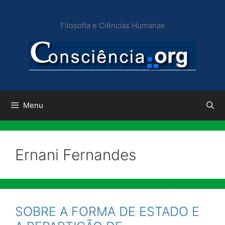
Pular
para
Filosofia e Ciências Humanas
o
conteúdo
Menu
Ernani Fernandes
SOBRE A FORMA DE ESTADO E