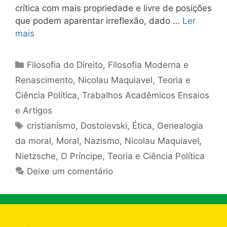
crítica com mais propriedade e livre de posições
que podem aparentar irreflexão, dado …
Ler
mais
Categorias
Filosofia do Direito
,
Filosofia Moderna e
Renascimento
,
Nicolau Maquiavel
,
Teoria e
Ciência Política
,
Trabalhos Acadêmicos Ensaios
e Artigos
Tags
cristianismo
,
Dostoievski
,
Ética
,
Genealogia
da moral
,
Moral
,
Nazismo
,
Nicolau Maquiavel
,
Nietzsche
,
O Príncipe
,
Teoria e Ciência Política
Deixe um comentário