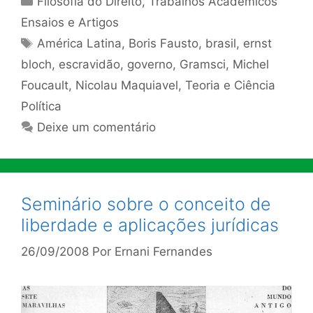
Filosofia do Direito
,
Trabalhos Acadêmicos
Ensaios e Artigos
Tags
América Latina
,
Boris Fausto
,
brasil
,
ernst
bloch
,
escravidão
,
governo
,
Gramsci
,
Michel
Foucault
,
Nicolau Maquiavel
,
Teoria e Ciência
Política
Deixe um comentário
Seminário sobre o conceito de
liberdade e aplicações jurídicas
26/09/2008
Por
Ernani Fernandes