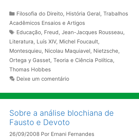
Categorias
Filosofia do Direito
,
História Geral
,
Trabalhos
Acadêmicos Ensaios e Artigos
Tags
Educação
,
Freud
,
Jean-Jacques Rousseau
,
Literatura
,
Luís XIV
,
Michel Foucault
,
Montesquieu
,
Nicolau Maquiavel
,
Nietzsche
,
Ortega y Gasset
,
Teoria e Ciência Política
,
Thomas Hobbes
Deixe um comentário
Sobre a análise blochiana de
Fausto e Devoto
26/09/2008
Por
Ernani Fernandes