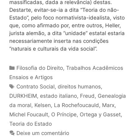
massificadas, dada a relevância) destas.
Destarte, evitar-se-ia a dita “Teoria do não-
Estado”, pelo foco normativista-idealista, visto
que, como afirmado por, entre outros, Heller,
jurista alemão, a dita “unidade” estatal estaria
necessariamente inserta nas condições
“naturais e culturais da vida social”.
Categorias
Filosofia do Direito
,
Trabalhos Acadêmicos
Ensaios e Artigos
Tags
Contrato Social
,
direitos humanos
,
DURKHEIM
,
estado italiano
,
Freud
,
Genealogia
da moral
,
Kelsen
,
La Rochefoucauld
,
Marx
,
Michel Foucault
,
O Príncipe
,
Ortega y Gasset
,
Teoria do Estado
Deixe um comentário