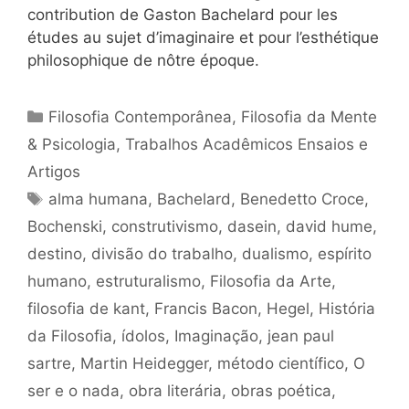
contribution de Gaston Bachelard pour les
études au sujet d’imaginaire et pour l’esthétique
philosophique de nôtre époque.
Categorias
Filosofia Contemporânea
,
Filosofia da Mente
& Psicologia
,
Trabalhos Acadêmicos Ensaios e
Artigos
Tags
alma humana
,
Bachelard
,
Benedetto Croce
,
Bochenski
,
construtivismo
,
dasein
,
david hume
,
destino
,
divisão do trabalho
,
dualismo
,
espírito
humano
,
estruturalismo
,
Filosofia da Arte
,
filosofia de kant
,
Francis Bacon
,
Hegel
,
História
da Filosofia
,
ídolos
,
Imaginação
,
jean paul
sartre
,
Martin Heidegger
,
método científico
,
O
ser e o nada
,
obra literária
,
obras poética
,