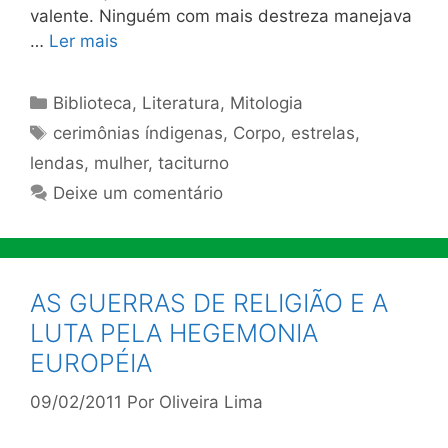
valente. Ninguém com mais destreza manejava
…
Ler mais
Categorias
Biblioteca
,
Literatura
,
Mitologia
Tags
cerimônias índigenas
,
Corpo
,
estrelas
,
lendas
,
mulher
,
taciturno
Deixe um comentário
AS GUERRAS DE RELIGIÃO E A
LUTA PELA HEGEMONIA
EUROPÉIA
09/02/2011
Por
Oliveira Lima