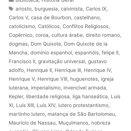
Tags
ariosto
,
burguesia
,
calvinista
,
Carlos IX
,
Carlos V
,
casa de Bourbon
,
castelhano
,
catolicismo
,
Católicos
,
Conflitos Religiosos
,
Copérnico
,
coroa
,
cultura árabe
,
direito romano
,
dogmas
,
Dom Quixote
,
Dom Quixote de la
Mancha
,
domínio espanhol
,
espanhóis
,
felipe II
,
Francisco II
,
gravitação universal
,
gustavo
adolfo
,
Henrique II
,
Henrique III
,
Henrique IV
,
Henrique V
,
Henrique VIII
,
huguenotes
,
igreja
luterana
,
imperialismo
,
invencível armada
,
Kepler
,
liberdade religiosa
,
liga hanseática
,
Luís
XI
,
Luís XIII
,
Luís XIV
,
lutero protestantismo
,
martinho lutero
,
matança de São Bartolomeu
,
Maurício de Nassau
,
Muçulmanos
,
nobreza