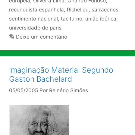
européia
,
Oliveira Lima
,
Orlando Furioso
,
reconquista espanhola
,
Richelieu
,
sarracenos
,
sentimento nacional
,
taciturno
,
união ibérica
,
universidade de paris
Deixe um comentário
Imaginação Material Segundo
Gaston Bachelard
05/05/2005
Por
Reinério Simões