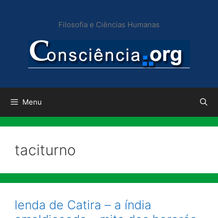
Pular
para
Filosofia e Ciências Humanas
o
conteúdo
Menu
taciturno
lenda de Catira – a índia