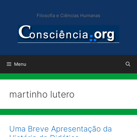
Pular
para
Filosofia e Ciências Humanas
o
conteúdo
Menu
martinho lutero
Uma Breve Apresentação da