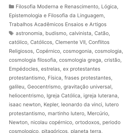
Categorias
Filosofia Moderna e Renascimento
,
Lógica,
Epistemologia e Filosofia da Linguagem
,
Trabalhos Acadêmicos Ensaios e Artigos
Tags
astronomia
,
budismo
,
calvinista
,
Catão
,
católico
,
Católicos
,
Clemente VII
,
Conflitos
Religiosos
,
Copérnico
,
cosmogonia
,
cosmologia
,
cosmologia filosofia
,
cosmologia grega
,
cristão
,
Empédocles
,
estrelas
,
ex protestantes
protestantismo
,
Física
,
frases protestantes
,
galileu
,
Geocentrismo
,
gravitação universal
,
heliocentrismo
,
Igreja Católica
,
igreja luterana
,
isaac newton
,
Kepler
,
leonardo da vinci
,
lutero
protestantismo
,
martinho lutero
,
Mercúrio
,
Newton
,
nicolau copérnico
,
ortodoxos
,
periodo
cosmologico
,
pitagóricos
,
planeta terra
,