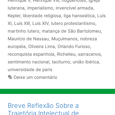
Henrique V
,
Henrique VIII
,
huguenotes
,
igreja
luterana
,
imperialismo
,
invencível armada
,
Kepler
,
liberdade religiosa
,
liga hanseática
,
Luís
XI
,
Luís XIII
,
Luís XIV
,
lutero protestantismo
,
martinho lutero
,
matança de São Bartolomeu
,
Maurício de Nassau
,
Muçulmanos
,
nobreza
européia
,
Oliveira Lima
,
Orlando Furioso
,
reconquista espanhola
,
Richelieu
,
sarracenos
,
sentimento nacional
,
taciturno
,
união ibérica
,
universidade de paris
Deixe um comentário
Breve Reflexão Sobre a
Trajetória Intelectual de