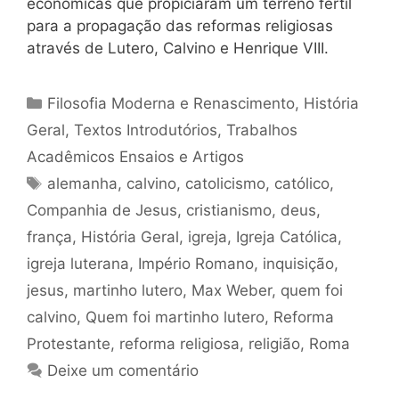
econômicas que propiciaram um terreno fértil
para a propagação das reformas religiosas
através de Lutero, Calvino e Henrique VIII.
Categorias
Filosofia Moderna e Renascimento
,
História
Geral
,
Textos Introdutórios
,
Trabalhos
Acadêmicos Ensaios e Artigos
Tags
alemanha
,
calvino
,
catolicismo
,
católico
,
Companhia de Jesus
,
cristianismo
,
deus
,
frança
,
História Geral
,
igreja
,
Igreja Católica
,
igreja luterana
,
Império Romano
,
inquisição
,
jesus
,
martinho lutero
,
Max Weber
,
quem foi
calvino
,
Quem foi martinho lutero
,
Reforma
Protestante
,
reforma religiosa
,
religião
,
Roma
Deixe um comentário