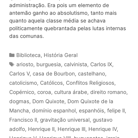
administração. Era pois um elemento de
antemão ganho ao absolutismo, tanto mais
quanto aquela classe média se achava
politicamente quebrantada pelas lutas internas
das comunas.
Categorias
Biblioteca
,
História Geral
Tags
ariosto
,
burguesia
,
calvinista
,
Carlos IX
,
Carlos V
,
casa de Bourbon
,
castelhano
,
catolicismo
,
Católicos
,
Conflitos Religiosos
,
Copérnico
,
coroa
,
cultura árabe
,
direito romano
,
dogmas
,
Dom Quixote
,
Dom Quixote de la
Mancha
,
domínio espanhol
,
espanhóis
,
felipe II
,
Francisco II
,
gravitação universal
,
gustavo
adolfo
,
Henrique II
,
Henrique III
,
Henrique IV
,