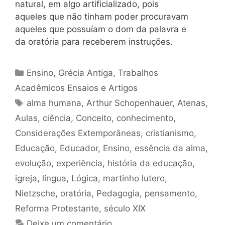
natural, em algo artificializado, pois
aqueles que não tinham poder procuravam
aqueles que possuíam o dom da palavra e
da oratória para receberem instruções.
Categorias
Ensino
,
Grécia Antiga
,
Trabalhos
Acadêmicos Ensaios e Artigos
Tags
alma humana
,
Arthur Schopenhauer
,
Atenas
,
Aulas
,
ciência
,
Conceito
,
conhecimento
,
Considerações Extemporâneas
,
cristianismo
,
Educação
,
Educador
,
Ensino
,
essência da alma
,
evolução
,
experiência
,
história da educação
,
igreja
,
língua
,
Lógica
,
martinho lutero
,
Nietzsche
,
oratória
,
Pedagogia
,
pensamento
,
Reforma Protestante
,
século XIX
Deixe um comentário