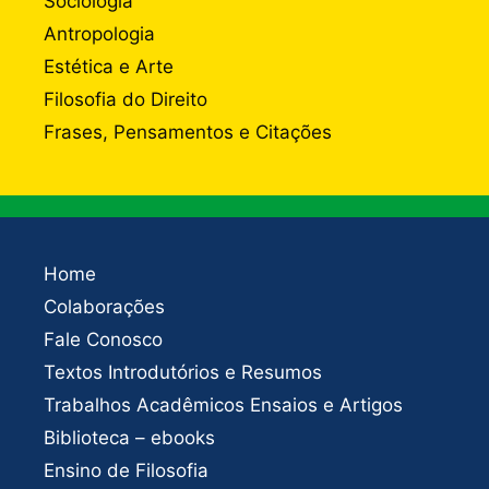
Sociologia
Antropologia
Estética e Arte
Filosofia do Direito
Frases, Pensamentos e Citações
Home
Colaborações
Fale Conosco
Textos Introdutórios e Resumos
Trabalhos Acadêmicos Ensaios e Artigos
Biblioteca – ebooks
Ensino de Filosofia