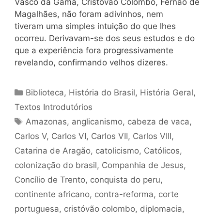
Vasco da Gama, Cristóvão Colombo, Fernão de
Magalhães, não foram adivinhos, nem
tiveram uma simples intuição do que lhes
ocorreu. Derivavam-se dos seus estudos e do
que a experiência fora progressivamente
revelando, confirmando velhos dizeres.
Categorias
Biblioteca
,
História do Brasil
,
História Geral
,
Textos Introdutórios
Tags
Amazonas
,
anglicanismo
,
cabeza de vaca
,
Carlos V
,
Carlos VI
,
Carlos VII
,
Carlos VIII
,
Catarina de Aragão
,
catolicismo
,
Católicos
,
colonização do brasil
,
Companhia de Jesus
,
Concílio de Trento
,
conquista do peru
,
continente africano
,
contra-reforma
,
corte
portuguesa
,
cristóvão colombo
,
diplomacia
,