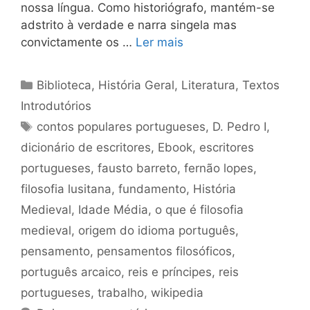
nossa língua. Como historiógrafo, mantém-se
adstrito à verdade e narra singela mas
convictamente os …
Ler mais
Categorias
Biblioteca
,
História Geral
,
Literatura
,
Textos
Introdutórios
Tags
contos populares portugueses
,
D. Pedro I
,
dicionário de escritores
,
Ebook
,
escritores
portugueses
,
fausto barreto
,
fernão lopes
,
filosofia lusitana
,
fundamento
,
História
Medieval
,
Idade Média
,
o que é filosofia
medieval
,
origem do idioma português
,
pensamento
,
pensamentos filosóficos
,
português arcaico
,
reis e príncipes
,
reis
portugueses
,
trabalho
,
wikipedia