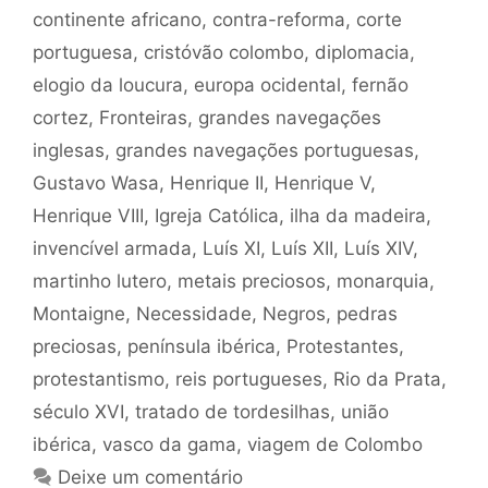
continente africano
,
contra-reforma
,
corte
portuguesa
,
cristóvão colombo
,
diplomacia
,
elogio da loucura
,
europa ocidental
,
fernão
cortez
,
Fronteiras
,
grandes navegações
inglesas
,
grandes navegações portuguesas
,
Gustavo Wasa
,
Henrique II
,
Henrique V
,
Henrique VIII
,
Igreja Católica
,
ilha da madeira
,
invencível armada
,
Luís XI
,
Luís XII
,
Luís XIV
,
martinho lutero
,
metais preciosos
,
monarquia
,
Montaigne
,
Necessidade
,
Negros
,
pedras
preciosas
,
península ibérica
,
Protestantes
,
protestantismo
,
reis portugueses
,
Rio da Prata
,
século XVI
,
tratado de tordesilhas
,
união
ibérica
,
vasco da gama
,
viagem de Colombo
Deixe um comentário