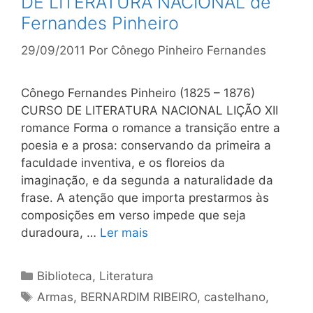
DE LITERATURA NACIONAL de
Fernandes Pinheiro
29/09/2011
Por
Cônego Pinheiro Fernandes
Cônego Fernandes Pinheiro (1825 – 1876)
CURSO DE LITERATURA NACIONAL LIÇÃO XII
romance Forma o romance a transição entre a
poesia e a prosa: conservando da primeira a
faculdade inventiva, e os floreios da
imaginação, e da segunda a naturalidade da
frase. A atenção que importa prestarmos às
composições em verso impede que seja
duradoura, …
Ler mais
Categorias
Biblioteca
,
Literatura
Tags
Armas
,
BERNARDIM RIBEIRO
,
castelhano
,