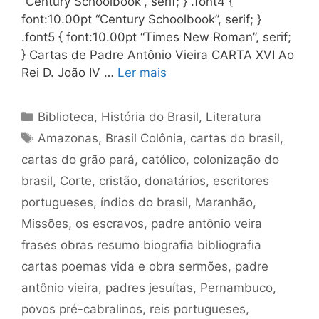
“Century Schoolbook”, serif; } .font4 {
font:10.00pt “Century Schoolbook”, serif; }
.font5 { font:10.00pt “Times New Roman”, serif;
} Cartas de Padre Antônio Vieira CARTA XVI Ao
Rei D. João IV …
Ler mais
Categorias
Biblioteca
,
História do Brasil
,
Literatura
Tags
Amazonas
,
Brasil Colônia
,
cartas do brasil
,
cartas do grão pará
,
católico
,
colonização do
brasil
,
Corte
,
cristão
,
donatários
,
escritores
portugueses
,
índios do brasil
,
Maranhão
,
Missões
,
os escravos
,
padre antônio veira
frases obras resumo biografia bibliografia
cartas poemas vida e obra sermões
,
padre
antônio vieira
,
padres jesuítas
,
Pernambuco
,
povos pré-cabralinos
,
reis portugueses
,