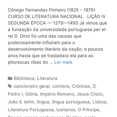
Cônego Fernandes Pinheiro (1825 – 1876)
CURSO DE LITERATURA NACIONAL LIÇÃO IV
SEGUNDA ÉPOCA — 1279—1495 Já vimos que
a fundação da universidade portuguesa per el-
rei D. Diniz foi uma das causas que
poderosamente influí­ram para o
desenvolvimento literário da nação; e poucos
anos havia que se trasladara ela para as
pitorescas ribas do …
Ler mais
Categorias
Biblioteca
,
Literatura
Tags
cancioneiro geral
,
coimbra
,
Crônicas
,
D.
Pedro I
,
Glória
,
Império Romano
,
Jesus Cristo
,
João II
,
latim
,
língua
,
língua portuguesa
,
Lisboa
,
Literatura Portuguesa
,
lusitanos
,
O Príncipe
,