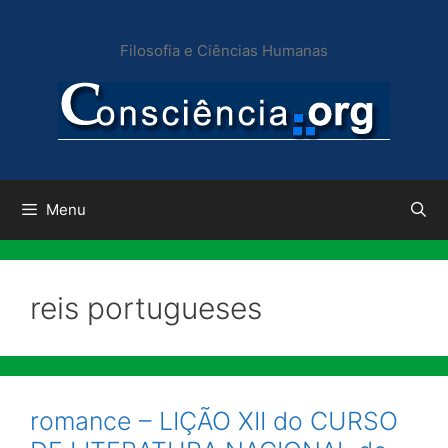
Pular
para
Filosofia e Ciências Humanas
o
conteúdo
Menu
reis portugueses
romance – LIÇÃO XII do CURSO