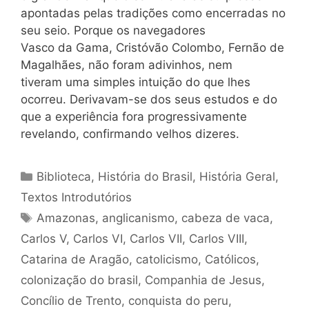
apontadas pelas tradições como encerradas no
seu seio. Porque os navegadores
Vasco da Gama, Cristóvão Colombo, Fernão de
Magalhães, não foram adivinhos, nem
tiveram uma simples intuição do que lhes
ocorreu. Derivavam-se dos seus estudos e do
que a experiência fora progressivamente
revelando, confirmando velhos dizeres.
Categorias
Biblioteca
,
História do Brasil
,
História Geral
,
Textos Introdutórios
Tags
Amazonas
,
anglicanismo
,
cabeza de vaca
,
Carlos V
,
Carlos VI
,
Carlos VII
,
Carlos VIII
,
Catarina de Aragão
,
catolicismo
,
Católicos
,
colonização do brasil
,
Companhia de Jesus
,
Concílio de Trento
,
conquista do peru
,