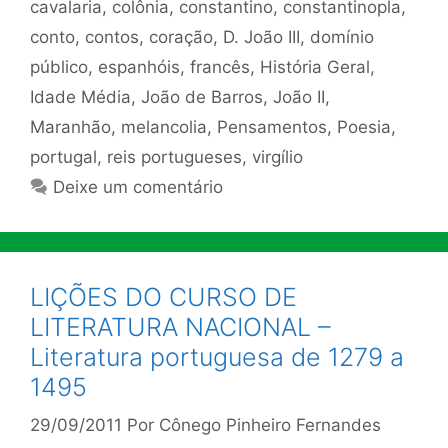
cavalaria
,
colônia
,
constantino
,
constantinopla
,
conto
,
contos
,
coração
,
D. João III
,
domínio
público
,
espanhóis
,
francês
,
História Geral
,
Idade Média
,
João de Barros
,
João II
,
Maranhão
,
melancolia
,
Pensamentos
,
Poesia
,
portugal
,
reis portugueses
,
virgílio
Deixe um comentário
LIÇÕES DO CURSO DE
LITERATURA NACIONAL –
Literatura portuguesa de 1279 a
1495
29/09/2011
Por
Cônego Pinheiro Fernandes