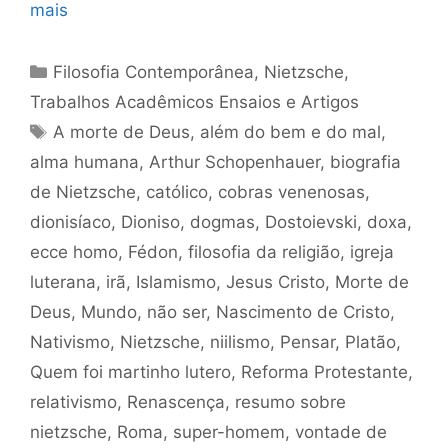
mais
Categorias
Filosofia Contemporânea
,
Nietzsche
,
Trabalhos Acadêmicos Ensaios e Artigos
Tags
A morte de Deus
,
além do bem e do mal
,
alma humana
,
Arthur Schopenhauer
,
biografia
de Nietzsche
,
católico
,
cobras venenosas
,
dionisíaco
,
Dioniso
,
dogmas
,
Dostoievski
,
doxa
,
ecce homo
,
Fédon
,
filosofia da religião
,
igreja
luterana
,
irã
,
Islamismo
,
Jesus Cristo
,
Morte de
Deus
,
Mundo
,
não ser
,
Nascimento de Cristo
,
Nativismo
,
Nietzsche
,
niilismo
,
Pensar
,
Platão
,
Quem foi martinho lutero
,
Reforma Protestante
,
relativismo
,
Renascença
,
resumo sobre
nietzsche
,
Roma
,
super-homem
,
vontade de