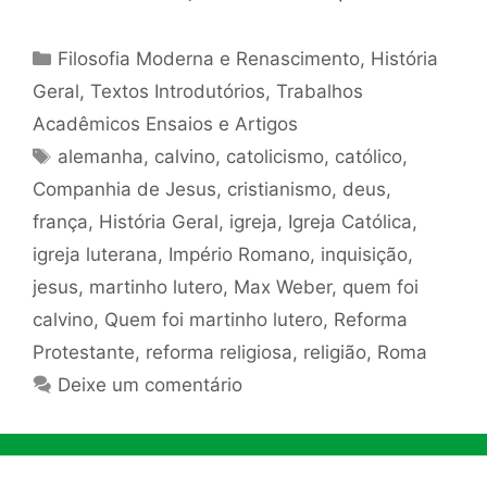
Categorias
Filosofia Moderna e Renascimento
,
História
Geral
,
Textos Introdutórios
,
Trabalhos
Acadêmicos Ensaios e Artigos
Tags
alemanha
,
calvino
,
catolicismo
,
católico
,
Companhia de Jesus
,
cristianismo
,
deus
,
frança
,
História Geral
,
igreja
,
Igreja Católica
,
igreja luterana
,
Império Romano
,
inquisição
,
jesus
,
martinho lutero
,
Max Weber
,
quem foi
calvino
,
Quem foi martinho lutero
,
Reforma
Protestante
,
reforma religiosa
,
religião
,
Roma
Deixe um comentário