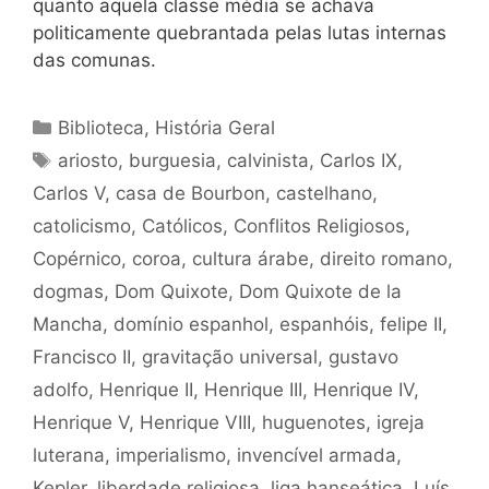
quanto aquela classe média se achava
politicamente quebrantada pelas lutas internas
das comunas.
Categorias
Biblioteca
,
História Geral
Tags
ariosto
,
burguesia
,
calvinista
,
Carlos IX
,
Carlos V
,
casa de Bourbon
,
castelhano
,
catolicismo
,
Católicos
,
Conflitos Religiosos
,
Copérnico
,
coroa
,
cultura árabe
,
direito romano
,
dogmas
,
Dom Quixote
,
Dom Quixote de la
Mancha
,
domínio espanhol
,
espanhóis
,
felipe II
,
Francisco II
,
gravitação universal
,
gustavo
adolfo
,
Henrique II
,
Henrique III
,
Henrique IV
,
Henrique V
,
Henrique VIII
,
huguenotes
,
igreja
luterana
,
imperialismo
,
invencível armada
,
Kepler
,
liberdade religiosa
,
liga hanseática
,
Luís