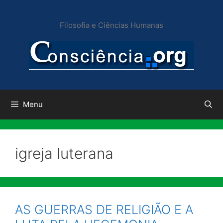
Pular
para
Filosofia e Ciências Humanas
o
conteúdo
Menu
igreja luterana
AS GUERRAS DE RELIGIÃO E A