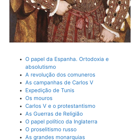
O papel da Espanha. Ortodoxia e
absolutismo
A revolução dos comuneros
As campanhas de Carlos V
Expedição de Tunis
Os mouros
Carlos V e o protestantismo
As Guerras de Religião
O papel político da Inglaterra
O proselitismo russo
As grandes monarquias