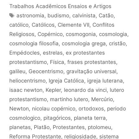
Trabalhos Acadêmicos Ensaios e Artigos
Tags
astronomia
,
budismo
,
calvinista
,
Catão
,
católico
,
Católicos
,
Clemente VII
,
Conflitos
Religiosos
,
Copérnico
,
cosmogonia
,
cosmologia
,
cosmologia filosofia
,
cosmologia grega
,
cristão
,
Empédocles
,
estrelas
,
ex protestantes
protestantismo
,
Física
,
frases protestantes
,
galileu
,
Geocentrismo
,
gravitação universal
,
heliocentrismo
,
Igreja Católica
,
igreja luterana
,
isaac newton
,
Kepler
,
leonardo da vinci
,
lutero
protestantismo
,
martinho lutero
,
Mercúrio
,
Newton
,
nicolau copérnico
,
ortodoxos
,
periodo
cosmologico
,
pitagóricos
,
planeta terra
,
planetas
,
Platão
,
Protestantes
,
ptolomeu
,
Reforma Protestante
,
religiosidade
,
sistema