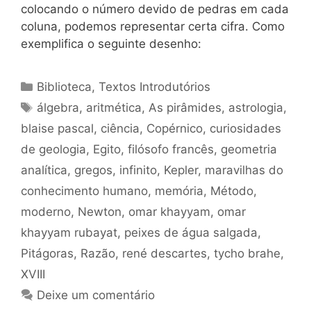
colocando o número devido de pedras em cada
coluna, podemos representar certa cifra. Como
exemplifica o seguinte desenho:
Categorias
Biblioteca
,
Textos Introdutórios
Tags
álgebra
,
aritmética
,
As pirâmides
,
astrologia
,
blaise pascal
,
ciência
,
Copérnico
,
curiosidades
de geologia
,
Egito
,
filósofo francês
,
geometria
analítica
,
gregos
,
infinito
,
Kepler
,
maravilhas do
conhecimento humano
,
memória
,
Método
,
moderno
,
Newton
,
omar khayyam
,
omar
khayyam rubayat
,
peixes de água salgada
,
Pitágoras
,
Razão
,
rené descartes
,
tycho brahe
,
XVIII
Deixe um comentário