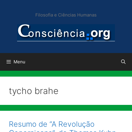
Pular
para
Filosofia e Ciências Humanas
o
conteúdo
Menu
tycho brahe
Resumo de “A Revolução