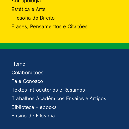
Antropologia
Estética e Arte
Filosofia do Direito
Frases, Pensamentos e Citações
Home
Colaborações
Fale Conosco
Textos Introdutórios e Resumos
Trabalhos Acadêmicos Ensaios e Artigos
Biblioteca – ebooks
Ensino de Filosofia