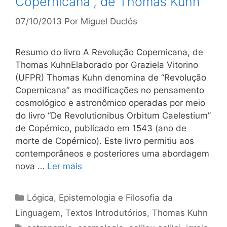
Copernicana”, de Thomas Kuhn
07/10/2013
Por
Miguel Duclós
Resumo do livro A Revolução Copernicana, de
Thomas KuhnElaborado por Graziela Vitorino
(UFPR) Thomas Kuhn denomina de “Revolução
Copernicana” as modificações no pensamento
cosmológico e astronômico operadas por meio
do livro “De Revolutionibus Orbitum Caelestium”
de Copérnico, publicado em 1543 (ano de
morte de Copérnico). Este livro permitiu aos
contemporâneos e posteriores uma abordagem
nova …
Ler mais
Categorias
Lógica, Epistemologia e Filosofia da
Linguagem
,
Textos Introdutórios
,
Thomas Kuhn
Tags