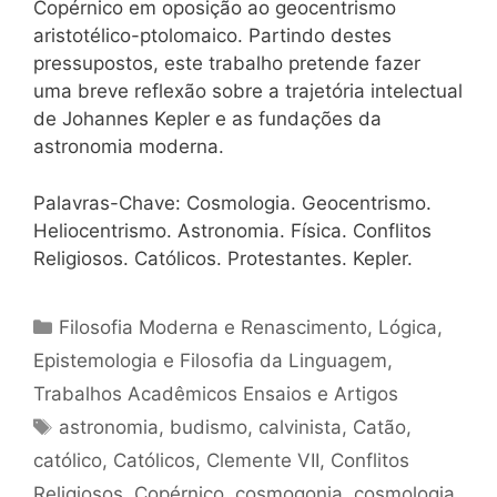
Copérnico em oposição ao geocentrismo
aristotélico-ptolomaico. Partindo destes
pressupostos, este trabalho pretende fazer
uma breve reflexão sobre a trajetória intelectual
de Johannes Kepler e as fundações da
astronomia moderna.
Palavras-Chave: Cosmologia. Geocentrismo.
Heliocentrismo. Astronomia. Física. Conflitos
Religiosos. Católicos. Protestantes. Kepler.
Categorias
Filosofia Moderna e Renascimento
,
Lógica,
Epistemologia e Filosofia da Linguagem
,
Trabalhos Acadêmicos Ensaios e Artigos
Tags
astronomia
,
budismo
,
calvinista
,
Catão
,
católico
,
Católicos
,
Clemente VII
,
Conflitos
Religiosos
,
Copérnico
,
cosmogonia
,
cosmologia
,