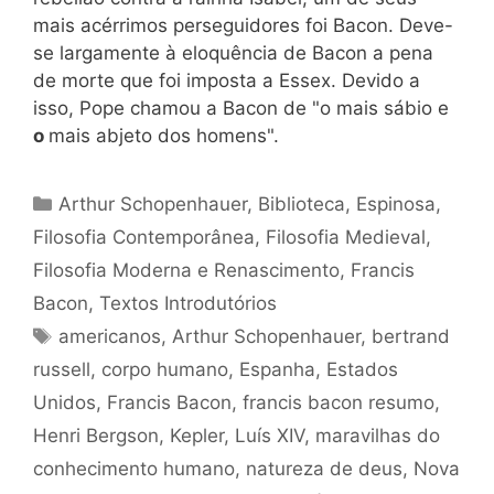
mais acérrimos perseguidores foi Bacon. Deve-
se largamente à eloquência de Bacon a pena
de morte que foi imposta a Essex. Devido a
isso, Pope chamou a Bacon de "o mais sábio e
o
mais abjeto dos homens".
Categorias
Arthur Schopenhauer
,
Biblioteca
,
Espinosa
,
Filosofia Contemporânea
,
Filosofia Medieval
,
Filosofia Moderna e Renascimento
,
Francis
Bacon
,
Textos Introdutórios
Tags
americanos
,
Arthur Schopenhauer
,
bertrand
russell
,
corpo humano
,
Espanha
,
Estados
Unidos
,
Francis Bacon
,
francis bacon resumo
,
Henri Bergson
,
Kepler
,
Luís XIV
,
maravilhas do
conhecimento humano
,
natureza de deus
,
Nova