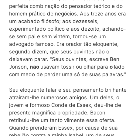
perfeita combinação do pensador teórico e do
homem prático de negócios. Aos treze anos era
um acabado filósofo; aos dezesseis,
experimentado político e aos dezoito, achando-
se sem pai e sem vintém, tornou-se um
advogado famoso. Era orador tão eloquente,
segundo dizem, que seus ouvintes não o
deixavam parar. "Seus ouvintes, escreve Ben
Jonson,
não
usavam tossir ou olhar para
o
lado
com medo de perder uma só de suas palavras."
Seu eloquente falar e seu pensamento brilhante
atraíram-lhe numerosos amigos. Um deles, o
jovem e formoso Conde de Essex, deu-lhe de
presente magnífica propriedade. Bacon
retribuiu-lhe um tanto vilmente essa oferta.
Quando prenderam Essex, por causa de sua
rebelião contra a rainha Isabel, um de seus