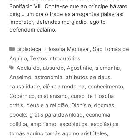
Bonifácio VIII. Conta-se que ao príncipe bávaro
dirigiu um dia o frade as arrogantes palavras:
Imperator, defendas me gladio, ego te
defendam calamo.
Categorias
Biblioteca
,
Filosofia Medieval
,
São Tomás de
Aquino
,
Textos Introdutórios
Tags
Abelardo
,
absurdo
,
Agostinho
,
alemanha
,
Anselmo
,
astronomia
,
atributos de deus
,
causalidade
,
ciência moderna
,
conhecimento
,
Copérnico
,
cristianismo
,
curso de filosofia
grátis
,
deus e a religião
,
Dionísio
,
dogmas
,
ebooks grátis para download
,
economia
política
,
empirismo
,
escolástica
,
escolástica
tomás aquino tomás aquino aristóteles
,