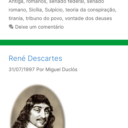
Antiga
,
romanos
,
senado federal
,
senado
romano
,
Sicília
,
Sulpício
,
teoria da conspiração
,
tirania
,
tribuno do povo
,
vontade dos deuses
Deixe um comentário
René Descartes
31/07/1997
Por
Miguel Duclós