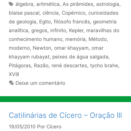
Tags
álgebra
,
aritmética
,
As pirâmides
,
astrologia
,
blaise pascal
,
ciência
,
Copérnico
,
curiosidades
de geologia
,
Egito
,
filósofo francês
,
geometria
analítica
,
gregos
,
infinito
,
Kepler
,
maravilhas do
conhecimento humano
,
memória
,
Método
,
moderno
,
Newton
,
omar khayyam
,
omar
khayyam rubayat
,
peixes de água salgada
,
Pitágoras
,
Razão
,
rené descartes
,
tycho brahe
,
XVIII
Deixe um comentário
Catilinárias de Cícero – Oração III
19/05/2010
Por
Cícero