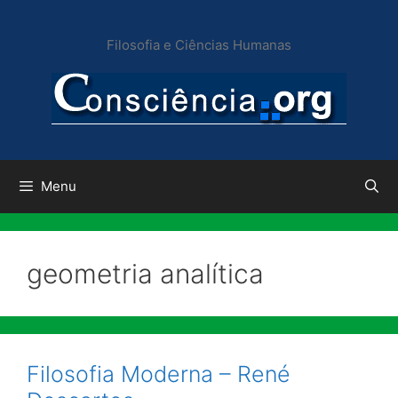
Pular
para
Filosofia e Ciências Humanas
o
conteúdo
Menu
geometria analítica
Filosofia Moderna – René