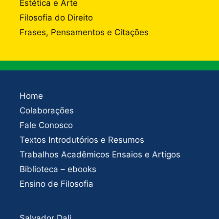
Estética e Arte
Filosofia do Direito
Frases, Pensamentos e Citações
Home
Colaborações
Fale Conosco
Textos Introdutórios e Resumos
Trabalhos Acadêmicos Ensaios e Artigos
Biblioteca – ebooks
Ensino de Filosofia
Salvador Dali