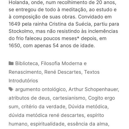
Holanda, onde, num recolhimento de 20 anos,
se entregou de todo à meditação, ao estudo e
à composição de suas obras. Convidado em
1649 pela rainha Cristina da Suécia, partiu para
Stockolmo, mas não resistindo às inclemências
do frio faleceu poucos meses* depois, em
1650, com apenas 54 anos de idade.
Categorias
Biblioteca
,
Filosofia Moderna e
Renascimento
,
René Descartes
,
Textos
Introdutórios
Tags
argumento ontológico
,
Arthur Schopenhauer
,
atributos de deus
,
cartesianismo
,
Cogito ergo
sum
,
critério da verdade
,
Dúvida metódica
,
dúvida metódica rené descartes
,
espírito
humano
,
espiritualidade
,
essência da alma
,