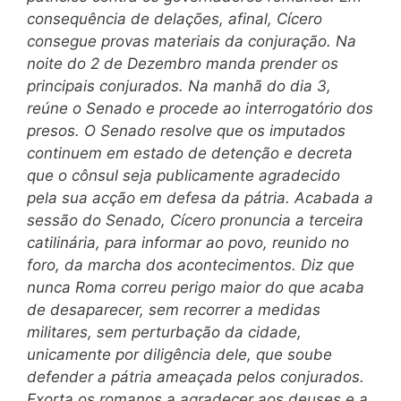
consequência de delações, afinal, Cícero
consegue provas materiais da conjuração. Na
noite do 2 de Dezembro manda prender os
principais conjurados. Na manhã do dia 3,
reúne o Senado e procede ao interrogatório dos
presos. O Senado resolve que os imputados
continuem em estado de detenção e decreta
que o cônsul seja publicamente agradecido
pela sua acção em defesa da pátria. Acabada a
sessão do Senado, Cícero pronuncia a terceira
catilinária, para informar ao povo, reunido no
foro,
da marcha dos acontecimentos. Diz que
nunca Roma correu perigo maior do que acaba
de desaparecer, sem recorrer a medidas
militares, sem perturbação da cidade,
unicamente por diligência dele, que soube
defender a pátria ameaçada pelos conjurados.
Exorta os romanos a agra
decer aos deuses e a