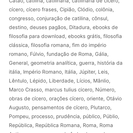
Catão
,
catilina
,
catilinária
,
catilinária de cícero
,
cícero
,
cícero frases
,
Cipião
,
Clódio
,
colônia
,
congresso
,
conjuração de catilina
,
cônsul
,
destino
,
deuses pagãos
,
Ditadura
,
ebooks de
filosofia para download
,
ebooks grátis
,
filosofia
clássica
,
filosofia romana
,
fim do império
romano
,
Fúlvio
,
fundação de Roma
,
Gália
,
General
,
geometria analítica
,
guerra
,
história da
itália
,
Império Romano
,
Itália
,
Júpiter
,
Leis
,
Lêntulo
,
Lépido
,
Liberdade
,
Lícios
,
Mânlio
,
Marco Crasso
,
marcus tulius cicero
,
Número
,
obras de cícero
,
orações cícero
,
oriente
,
Otávio
Augusto
,
pensamentos de cícero
,
Plutarco
,
Pompeu
,
processo
,
prudência
,
público
,
Públio
,
República
,
República Romana
,
Roma
,
Roma