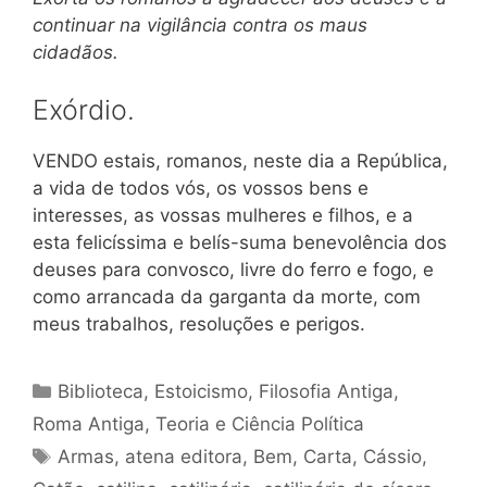
continuar na vigilância contra os maus
cidadãos.
Exórdio.
VENDO estais, romanos, neste dia a República,
a vida de todos vós, os vossos bens e
interesses, as vossas mulheres e filhos, e a
esta felicíssima e belís-suma benevolência dos
deuses para convosco, livre do ferro e fogo, e
como arrancada da garganta da morte, com
meus trabalhos, resoluções e perigos.
Categorias
Biblioteca
,
Estoicismo
,
Filosofia Antiga
,
Roma Antiga
,
Teoria e Ciência Política
Tags
Armas
,
atena editora
,
Bem
,
Carta
,
Cássio
,