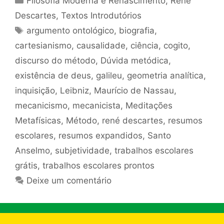
Filosofia Moderna e Renascimento
,
René
Descartes
,
Textos Introdutórios
Tags
argumento ontológico
,
biografia
,
cartesianismo
,
causalidade
,
ciência
,
cogito
,
discurso do método
,
Dúvida metódica
,
existência de deus
,
galileu
,
geometria analítica
,
inquisição
,
Leibniz
,
Maurício de Nassau
,
mecanicismo
,
mecanicista
,
Meditações
Metafísicas
,
Método
,
rené descartes
,
resumos
escolares
,
resumos expandidos
,
Santo
Anselmo
,
subjetividade
,
trabalhos escolares
grátis
,
trabalhos escolares prontos
Deixe um comentário