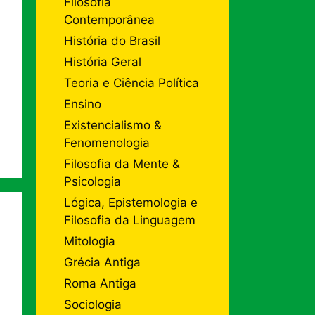
Filosofia
Contemporânea
História do Brasil
História Geral
Teoria e Ciência Política
Ensino
Existencialismo &
Fenomenologia
Filosofia da Mente &
Psicologia
Lógica, Epistemologia e
Filosofia da Linguagem
Mitologia
Grécia Antiga
Roma Antiga
Sociologia