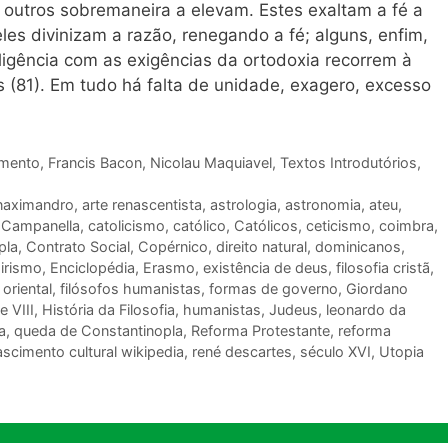
s, outros sobremaneira a elevam. Estes exaltam a fé a
es divinizam a razão, renegando a fé; alguns, enfim,
eligência com as exigências da ortodoxia recorrem à
 (81). Em tudo há falta de unidade, exagero, excesso
imento
,
Francis Bacon
,
Nicolau Maquiavel
,
Textos Introdutórios
,
naximandro
,
arte renascentista
,
astrologia
,
astronomia
,
ateu
,
,
Campanella
,
catolicismo
,
católico
,
Católicos
,
ceticismo
,
coimbra
,
pla
,
Contrato Social
,
Copérnico
,
direito natural
,
dominicanos
,
irismo
,
Enciclopédia
,
Erasmo
,
existência de deus
,
filosofia cristã
,
 oriental
,
filósofos humanistas
,
formas de governo
,
Giordano
e VIII
,
História da Filosofia
,
humanistas
,
Judeus
,
leonardo da
a
,
queda de Constantinopla
,
Reforma Protestante
,
reforma
ascimento cultural wikipedia
,
rené descartes
,
século XVI
,
Utopia