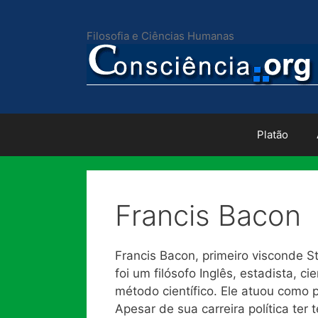
Pular
para
Filosofia e Ciências Humanas
o
conteúdo
Platão
Francis Bacon
Francis Bacon, primeiro visconde St
foi um filósofo Inglês, estadista, ci
método científico. Ele atuou como p
Apesar de sua carreira política te