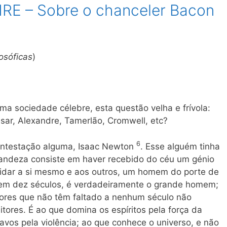
IRE – Sobre o chanceler Bacon
osóficas
)
a sociedade célebre, esta questão velha e frívola:
sar, Alexandre, Tamerlão, Cromwell, etc?
6
ontestação alguma, Isaac Newton
. Esse alguém tinha
grandeza consiste em haver recebido do céu um génio
ucidar a si mesmo e aos outros, um homem do porte de
em dez séculos, é verdadeiramente o grande homem;
dores que não têm faltado a nenhum século não
itores. É ao que domina os espíritos pela força da
vos pela violência; ao que conhece o universo, e não