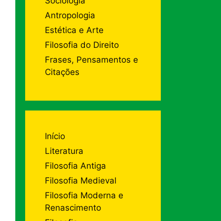
Sociologia
Antropologia
Estética e Arte
Filosofia do Direito
Frases, Pensamentos e
Citações
Início
Literatura
Filosofia Antiga
Filosofia Medieval
Filosofia Moderna e
Renascimento