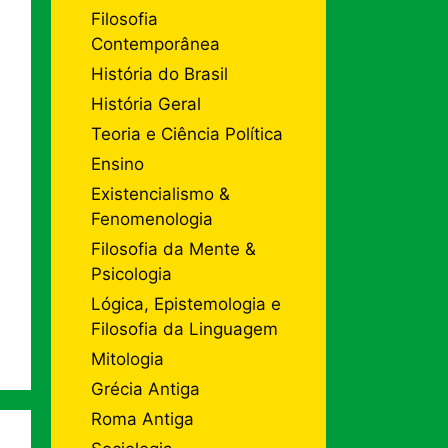
Filosofia
Contemporânea
História do Brasil
História Geral
Teoria e Ciência Política
Ensino
Existencialismo &
Fenomenologia
Filosofia da Mente &
Psicologia
Lógica, Epistemologia e
Filosofia da Linguagem
Mitologia
Grécia Antiga
Roma Antiga