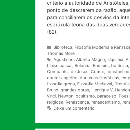
critério a autoridade de Aristótele
ponto de descrerem da razão, aquel
para conciliarem os desvios da int
esdrúxula teoria das duas verdades
(82).
Categorias
Biblioteca
,
Filosofia Moderna e Renasc
Thomas More
Tags
Agostinho
,
Alberto Magno
,
alquimia
,
A
blaise pascal
,
Bolonha
,
Bossuet
,
botânica
Companhia de Jesus
,
Comte
,
constantino
doutor angélico
,
doutrinas filosóficas
,
emp
filosofia grega
,
Filosofia Medieval
,
filosofia
Bruno
,
grandes obras
,
Henrique V
,
Henriqu
vinci
,
Newton
,
ocultismo
,
paracelso
,
Poesi
religiosa
,
Renascença
,
renascentismo
,
ren
Deixe um comentário