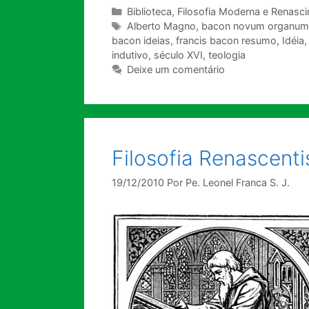
Categorias
Biblioteca
,
Filosofia Moderna e Renasc
Tags
Alberto Magno
,
bacon novum organum
bacon ideias
,
francis bacon resumo
,
Idéia
indutivo
,
século XVI
,
teologia
Deixe um comentário
Filosofia Renascenti
19/12/2010
Por
Pe. Leonel Franca S. J.