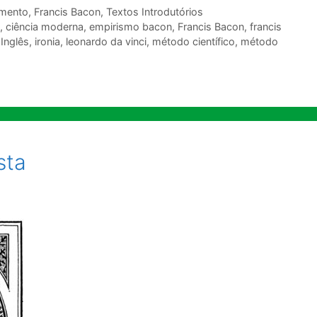
imento
,
Francis Bacon
,
Textos Introdutórios
,
ciência moderna
,
empirismo bacon
,
Francis Bacon
,
francis
,
Inglês
,
ironia
,
leonardo da vinci
,
método científico
,
método
sta