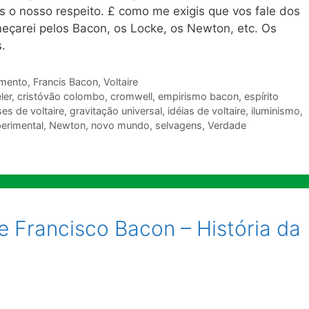
 o nosso respeito. £ como me exigis que vos fale dos
eçarei pelos Bacon, os Locke, os Newton, etc. Os
s.
imento
,
Francis Bacon
,
Voltaire
ler
,
cristóvão colombo
,
cromwell
,
empirismo bacon
,
espírito
ses de voltaire
,
gravitação universal
,
idéias de voltaire
,
iluminismo
,
erimental
,
Newton
,
novo mundo
,
selvagens
,
Verdade
de Francisco Bacon – História da