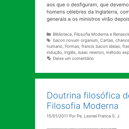
aos que o desfiguram, que devemos
homens célebres da Inglaterra, com
generais e os ministros virão depoi
Categorias
Biblioteca
,
Filosofia Moderna e Renasc
Tags
bacon novum organum
,
Cartas
,
chance
humano
,
Formas
,
francis bacon ideias
,
fra
indução
,
Inglês
,
isaac newton
,
método exp
Deixe um comentário
Doutrina filosófica 
Filosofia Moderna
15/01/2011
Por
Pe. Leonel Franca S. J.