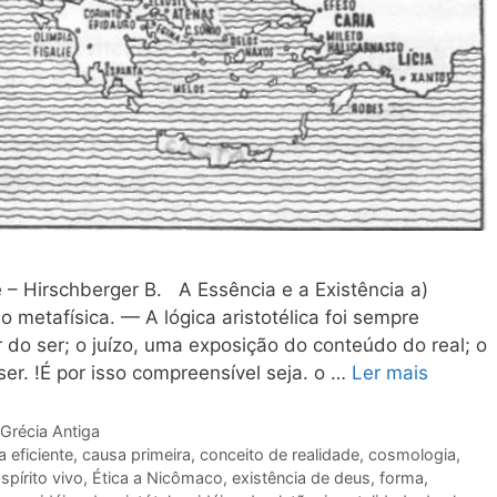
de – Hirschberger B. A Essência e a Existência a)
metafísica. — A lógica aristotélica foi sempre
 do ser; o juízo, uma exposição do conteúdo do real; o
r. !É por isso compreensível seja. o …
Ler mais
Grécia Antiga
 eficiente
,
causa primeira
,
conceito de realidade
,
cosmologia
,
spírito vivo
,
Ética a Nicômaco
,
existência de deus
,
forma
,