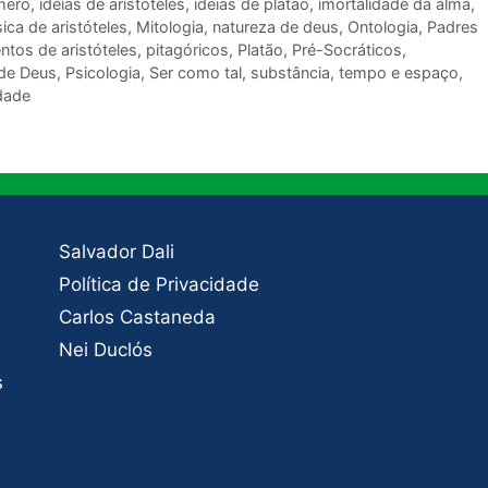
mero
,
idéias de aristóteles
,
idéias de platão
,
imortalidade da alma
,
ica de aristóteles
,
Mitologia
,
natureza de deus
,
Ontologia
,
Padres
tos de aristóteles
,
pitagóricos
,
Platão
,
Pré-Socráticos
,
 de Deus
,
Psicologia
,
Ser como tal
,
substância
,
tempo e espaço
,
dade
Salvador Dali
Política de Privacidade
Carlos Castaneda
Nei Duclós
s