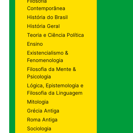
Filosofia
Contemporânea
História do Brasil
História Geral
Teoria e Ciência Política
Ensino
Existencialismo &
Fenomenologia
Filosofia da Mente &
Psicologia
Lógica, Epistemologia e
Filosofia da Linguagem
Mitologia
Grécia Antiga
Roma Antiga
Sociologia