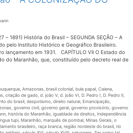
mann
27 – 1891) História do Brasil – SEGUNDA SEÇÃO – A
lo Instituto Histórico e Geográfico Brasileiro.
eiro lançamento em 1931. CAPÍTULO VII O Estado do
do Maranhão, que, constituído pelo decreto real de
buquerque
,
Amazonas
,
brasil colonial
,
bula papal
,
Caiena
,
us
,
criação de gado
,
d. joão V
,
d. joão VI
,
D. Pedro I
,
D. Pedro II
,
to do brasil
,
despotismo
,
direito natural
,
Emancipação
,
zonas
,
governo civil
,
governo geral
,
governo provisório
,
governo
ann
,
história do Maranhão
,
igualdade de direitos
,
Independência
língua tupi
,
Maranhão
,
marquês de pombal
,
Minas Gerais
,
o
lamento brasileiro
,
raça branca
,
região nordeste do brasil
,
rio
to antônio
,
século XVI
,
século XVIII
,
selvagens
,
Ser como tal
,