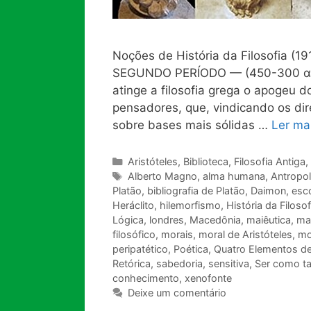
Noções de História da Filosofia (1
SEGUNDO PERÍODO — (450-300 α. 
atinge a filosofia grega o apogeu
pensadores, que, vindicando os dir
sobre bases mais sólidas …
Ler ma
Categorias
Aristóteles
,
Biblioteca
,
Filosofia Antiga
,
Tags
Alberto Magno
,
alma humana
,
Antropol
Platão
,
bibliografia de Platão
,
Daimon
,
esco
Heráclito
,
hilemorfismo
,
História da Filosof
Lógica
,
londres
,
Macedônia
,
maiêutica
,
ma
filosófico
,
morais
,
moral de Aristóteles
,
mo
peripatético
,
Poética
,
Quatro Elementos d
Retórica
,
sabedoria
,
sensitiva
,
Ser como ta
conhecimento
,
xenofonte
Deixe um comentário