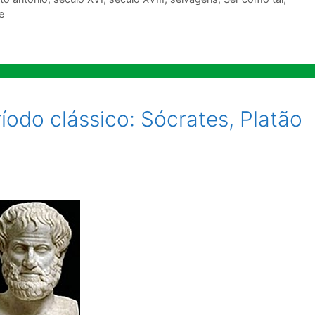
e
ríodo clássico: Sócrates, Platão