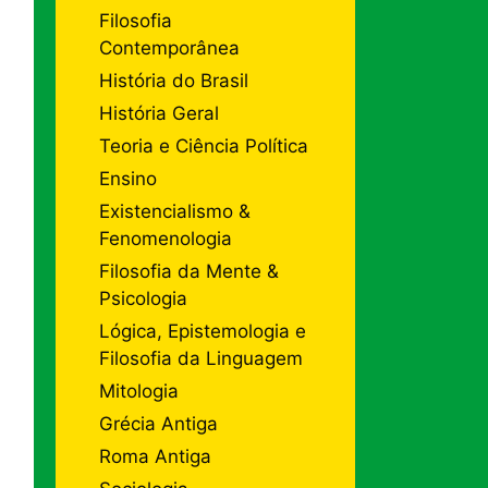
Filosofia
Contemporânea
História do Brasil
História Geral
Teoria e Ciência Política
Ensino
Existencialismo &
Fenomenologia
Filosofia da Mente &
Psicologia
Lógica, Epistemologia e
Filosofia da Linguagem
Mitologia
Grécia Antiga
Roma Antiga