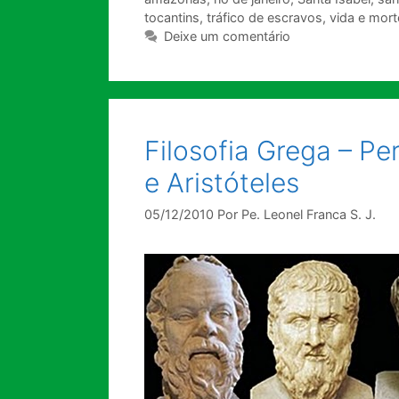
tocantins
,
tráfico de escravos
,
vida e mort
Deixe um comentário
Filosofia Grega – Pe
e Aristóteles
05/12/2010
Por
Pe. Leonel Franca S. J.