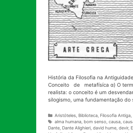
História da Filosofia na Antiguida
Conceito de metafísíca α) O termo 
realista: o conceito é um desvendar
silogismo, uma fundamentação do se
Categorias
Aristóteles
,
Biblioteca
,
Filosofia Antiga
,
Tags
alma humana
,
bom senso
,
causa
,
causa
Dante
,
Dante Alighieri
,
david hume
,
devir
,
E