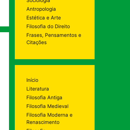
Sociologia
Antropologia
Estética e Arte
Filosofia do Direito
Frases, Pensamentos e
Citações
Início
Literatura
Filosofia Antiga
Filosofia Medieval
Filosofia Moderna e
Renascimento