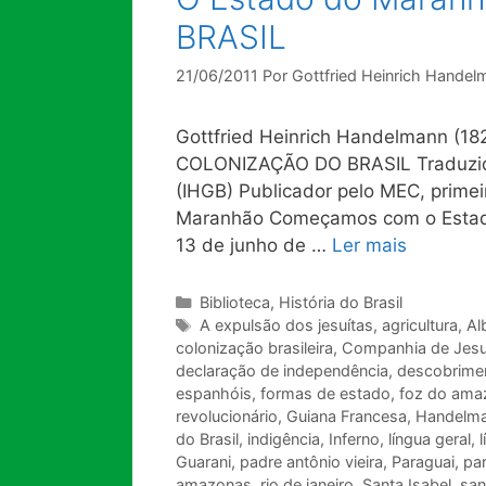
BRASIL
21/06/2011
Por
Gottfried Heinrich Handel
Gottfried Heinrich Handelmann (18
COLONIZAÇÃO DO BRASIL Traduzido pe
(IHGB) Publicador pelo MEC, prim
Maranhão Começamos com o Estado 
13 de junho de …
Ler mais
Categorias
Biblioteca
,
História do Brasil
Tags
A expulsão dos jesuítas
,
agricultura
,
Al
colonização brasileira
,
Companhia de Jes
declaração de independência
,
descobrimen
espanhóis
,
formas de estado
,
foz do ama
revolucionário
,
Guiana Francesa
,
Handelm
do Brasil
,
indigência
,
Inferno
,
língua geral
,
Guarani
,
padre antônio vieira
,
Paraguai
,
par
amazonas
,
rio de janeiro
,
Santa Isabel
,
san