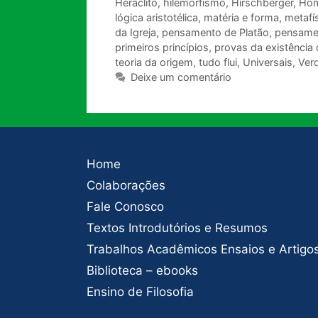
Heráclito
,
hilemorfismo
,
Hirschberger
,
Ho
lógica aristotélica
,
matéria e forma
,
metafís
da Igreja
,
pensamento de Platão
,
pensamen
primeiros princípios
,
provas da existência
teoria da origem
,
tudo flui
,
Universais
,
Ver
Deixe um comentário
Home
Colaborações
Fale Conosco
Textos Introdutórios e Resumos
Trabalhos Acadêmicos Ensaios e Artigo
Biblioteca – ebooks
Ensino de Filosofia