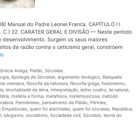
918) Manual do Padre Leonel Franca. CAPÍTULO I I
C.) 22. CARÁTER GERAL Ε DIVISÃO — Neste período
 do desenvolvimento. Surgem os seus maiores
eitos da razão contra o ceticismo geral, constróem
is
Grécia Antiga
,
Platão
,
Sócrates
ogia
,
Apologia de Sócrates
,
argumento teológico
,
Banquete
la cirenaica
,
filosofia da natureza
,
filosofia grega
,
hedonismo
,
ia
,
imortalidade da alma
,
Interpretação
,
latino coelho
,
lei natural
,
téria
,
matéria e forma
,
metafísica
,
metempsicose
,
método
ralista
,
Parmênides
,
pensamento de Platão
,
Péricles
,
e Empédocles
,
quem foi aristóteles
,
quem foi sócrates
,
República
,
l
,
silogismo
,
socialismo
,
Sociedade civil
,
Sócrates
,
teoria do