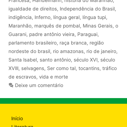
Francesa
,
Handelmann
,
história do Maranhão
,
igualdade de direitos
,
Independência do Brasil
,
indigência
,
Inferno
,
língua geral
,
língua tupi
,
Maranhão
,
marquês de pombal
,
Minas Gerais
,
o
Guarani
,
padre antônio vieira
,
Paraguai
,
parlamento brasileiro
,
raça branca
,
região
nordeste do brasil
,
rio amazonas
,
rio de janeiro
,
Santa Isabel
,
santo antônio
,
século XVI
,
século
XVIII
,
selvagens
,
Ser como tal
,
tocantins
,
tráfico
de escravos
,
vida e morte
Deixe um comentário
Início
Literatura