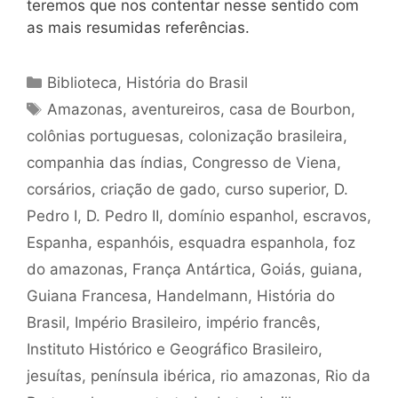
teremos que nos contentar nesse sentido com
as mais resumidas referências.
Categorias
Biblioteca
,
História do Brasil
Tags
Amazonas
,
aventureiros
,
casa de Bourbon
,
colônias portuguesas
,
colonização brasileira
,
companhia das índias
,
Congresso de Viena
,
corsários
,
criação de gado
,
curso superior
,
D.
Pedro I
,
D. Pedro II
,
domínio espanhol
,
escravos
,
Espanha
,
espanhóis
,
esquadra espanhola
,
foz
do amazonas
,
França Antártica
,
Goiás
,
guiana
,
Guiana Francesa
,
Handelmann
,
História do
Brasil
,
Império Brasileiro
,
império francês
,
Instituto Histórico e Geográfico Brasileiro
,
jesuítas
,
península ibérica
,
rio amazonas
,
Rio da