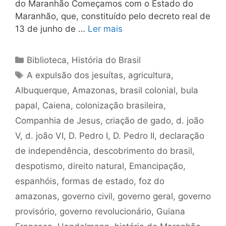
do Maranhão Começamos com o Estado do
Maranhão, que, constituído pelo decreto real de
13 de junho de …
Ler mais
Categorias
Biblioteca
,
História do Brasil
Tags
A expulsão dos jesuítas
,
agricultura
,
Albuquerque
,
Amazonas
,
brasil colonial
,
bula
papal
,
Caiena
,
colonização brasileira
,
Companhia de Jesus
,
criação de gado
,
d. joão
V
,
d. joão VI
,
D. Pedro I
,
D. Pedro II
,
declaração
de independência
,
descobrimento do brasil
,
despotismo
,
direito natural
,
Emancipação
,
espanhóis
,
formas de estado
,
foz do
amazonas
,
governo civil
,
governo geral
,
governo
provisório
,
governo revolucionário
,
Guiana