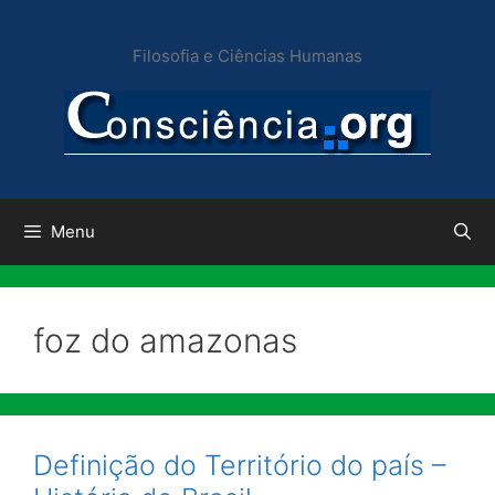
Pular
para
Filosofia e Ciências Humanas
o
conteúdo
Menu
foz do amazonas
Definição do Território do país –