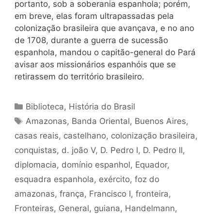
portanto, sob a soberania espanhola; porém,
em breve, elas foram ultrapassadas pela
colonização brasileira que avançava, e no ano
de 1708, durante a guerra de sucessão
espanhola, mandou o capitão-general do Pará
avisar aos missionários espanhóis que se
retirassem do território brasileiro.
Categorias
Biblioteca
,
História do Brasil
Tags
Amazonas
,
Banda Oriental
,
Buenos Aires
,
casas reais
,
castelhano
,
colonização brasileira
,
conquistas
,
d. joão V
,
D. Pedro I
,
D. Pedro II
,
diplomacia
,
domínio espanhol
,
Equador
,
esquadra espanhola
,
exército
,
foz do
amazonas
,
frança
,
Francisco I
,
fronteira
,
Fronteiras
,
General
,
guiana
,
Handelmann
,