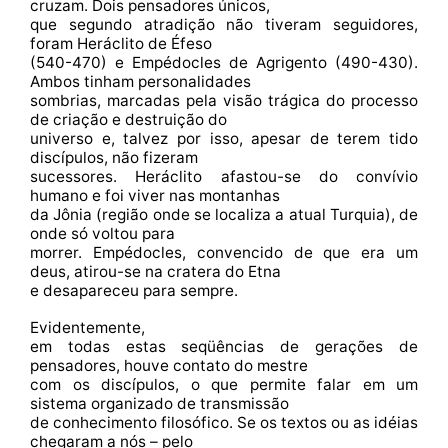
cruzam. Dois pensadores únicos,
que segundo atradição não tiveram seguidores,
foram Heráclito de Éfeso
(540-470) e Empédocles de Agrigento (490-430).
Ambos tinham personalidades
sombrias, marcadas pela visão trágica do processo
de criação e destruição do
universo e, talvez por isso, apesar de terem tido
discípulos, não fizeram
sucessores. Heráclito afastou-se do convívio
humano e foi viver nas montanhas
da Jônia (região onde se localiza a atual Turquia), de
onde só voltou para
morrer. Empédocles, convencido de que era um
deus, atirou-se na cratera do Etna
e desapareceu para sempre.
Evidentemente,
em todas estas seqüências de gerações de
pensadores, houve contato do mestre
com os discípulos, o que permite falar em um
sistema organizado de transmissão
de conhecimento filosófico. Se os textos ou as idéias
chegaram a nós – pelo