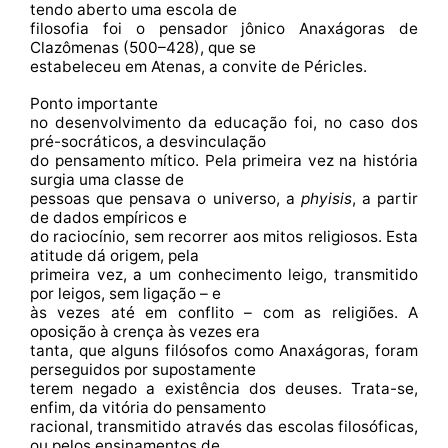
tendo aberto uma escola de
filosofia foi o pensador jônico Anaxágoras de
Clazômenas (500–428), que se
estabeleceu em Atenas, a convite de Péricles.
Ponto importante
no desenvolvimento da educação foi, no caso dos
pré-socráticos, a desvinculação
do pensamento mítico. Pela primeira vez na história
surgia uma classe de
pessoas que pensava o universo, a
phyisis
, a partir
de dados empíricos e
do raciocínio, sem recorrer aos mitos religiosos. Esta
atitude dá origem, pela
primeira vez, a um conhecimento leigo, transmitido
por leigos, sem ligação – e
às vezes até em conflito – com as religiões. A
oposição à crença às vezes era
tanta, que alguns filósofos como Anaxágoras, foram
perseguidos por supostamente
terem negado a existência dos deuses. Trata-se,
enfim, da vitória do pensamento
racional, transmitido através das escolas filosóficas,
ou pelos ensinamentos de