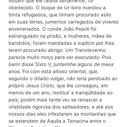
vissem que
êle falava seriamente, foi
obedecido. O duque de Ur-bino mandou a
trinta refugiados, que tinham procurado asilo
em suas terras, jumentos carregados de víveres
envenenados. O conde João Pepoli foi
estrangulado na prisão, e mulheres, mães de
bandidos, foram mandadas a suplício por lhes
terem procurado abrigo. Um Transteverino
parecia muito moço para ser executado:
Pois
bem!
disse Sixto V,
juntemlhe alguns de meus
anos.
Foi com esta altivez oriental, que,
segundo o ditado vulgar,
não teria perdoado ao
próprio Jesus Cristo,
que êle conseguiu, em
menos de um ano, restituir a tranqüilidade ao
país; porém mais tarde viu-se renascer a
vitalidade rigorosa dos salteadores, e até aos
nossos dias eles infestaram as montanhas que
se estendem de Áquila a Terracina entre o