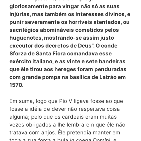
gloriosamente para vingar não só as suas
injúrias, mas também os interesses divinos, e
punir severamente os horríveis atentados, ou
sacrilégios abomináveis cometidos pelos
huguenotes, mostrando-se assim justo
executor dos decretos de Deus". O conde
Sforza de Santa Fiora comandava esse
exército italiano, e as vinte e sete bandeiras
que êle tirou aos hereges foram penduradas
com grande pompa na basílica de Latráo em
1570.
Em suma, logo que Pio V ligava fosse ao que
fosse a idéia de dever não respeitava coisa
alguma; pelo que os cardeais eram muitas
vezes obrigados a lhe lembrarem que êle não
tratava com anjos. Êle pretendia manter em
toda a sua força a bula
In coena Domini,
e