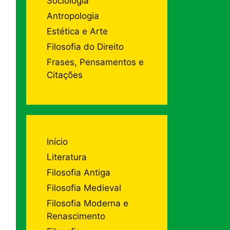
Sociologia
Antropologia
Estética e Arte
Filosofia do Direito
Frases, Pensamentos e
Citações
Início
Literatura
Filosofia Antiga
Filosofia Medieval
Filosofia Moderna e
Renascimento