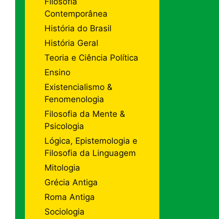
Filosofia
Contemporânea
História do Brasil
História Geral
Teoria e Ciência Política
Ensino
Existencialismo &
Fenomenologia
Filosofia da Mente &
Psicologia
Lógica, Epistemologia e
Filosofia da Linguagem
Mitologia
Grécia Antiga
Roma Antiga
Sociologia