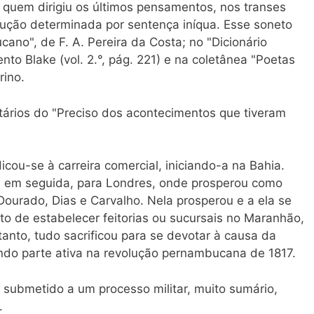
 quem dirigiu os últimos pensamentos, nos transes
cução determinada por sentença iníqua. Esse soneto
no", de F. A. Pereira da Costa; no "Dicionário
ento Blake (vol. 2.°, pág. 221) e na coletânea "Poetas
rino.
tários do "Preciso dos acontecimentos que tiveram
cou-se à carreira comercial, iniciando-a na Bahia.
e, em seguida, para Londres, onde prosperou como
Dourado, Dias e Carvalho. Nela prosperou e a ela se
nto de estabelecer feitorias ou sucursais no Maranhão,
nto, tudo sacrificou para se devotar à causa da
ndo parte ativa na revolução pernambucana de 1817.
i submetido a um processo militar, muito sumário,
.