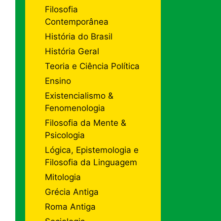
Filosofia
Contemporânea
História do Brasil
História Geral
Teoria e Ciência Política
Ensino
Existencialismo &
Fenomenologia
Filosofia da Mente &
Psicologia
Lógica, Epistemologia e
Filosofia da Linguagem
Mitologia
Grécia Antiga
Roma Antiga