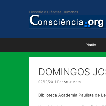
Pular
para
Filosofia e Ciências Humanas
o
conteúdo
Platão
DOMINGOS JO
02/10/2011
Por
Artur Mota
Biblioteca Academia Paulista de Le