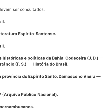
devem ser consultados:
il.
iteratura Espírito-Santense.
il.
históricas e políticas da Bahia. Codeceira (J. D.) —
tâncio (F. S.) — História do Brasil.
a província do Espírito Santo. Damasceno Vieira —
7 (Arquivo Público
Nacional).
es pernambucanos.