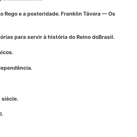
do Rego e a posteridade. Franklin Távora — Os
ias para servir à história do Reino do
Brasil.
icos.
dependência.
 siècle.
l.