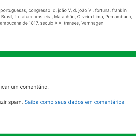
 portuguesas
,
congresso
,
d. joão V
,
d. joão VI
,
fortuna
,
franklin
 Brasil
,
literatura brasileira
,
Maranhão
,
Oliveira Lima
,
Pernambuco
,
nambucana de 1817
,
século XIX
,
transes
,
Varnhagen
icar um comentário.
duzir spam.
Saiba como seus dados em comentários