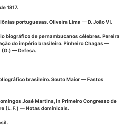
de 1817.
olônias portuguesas. Oliveira Lima — D. João VI.
ário biográfico de pernambucanos célebres. Pereira
dação do império brasileiro. Pinheiro Chagas —
a (G.) — Defesa.
.
liográfico brasileiro. Souto Maior — Fastos
 Domingos José Martins, in Primeiro Congresso de
re (L. F.) — Notas dominicais.
sil.