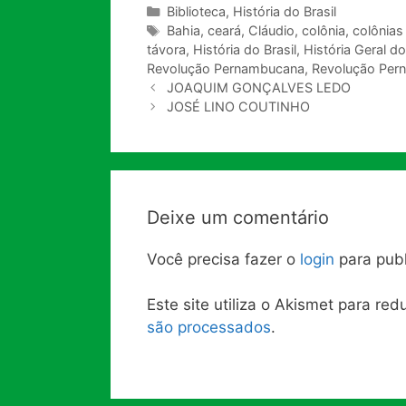
Categorias
Biblioteca
,
História do Brasil
Tags
Bahia
,
ceará
,
Cláudio
,
colônia
,
colônias
távora
,
História do Brasil
,
História Geral do
Revolução Pernambucana
,
Revolução Per
JOAQUIM GONÇALVES LEDO
JOSÉ LINO COUTINHO
Deixe um comentário
Você precisa fazer o
login
para publ
Este site utiliza o Akismet para re
são processados
.