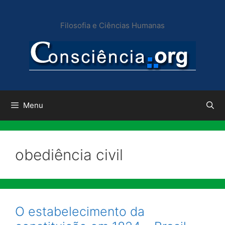
Pular
para
Filosofia e Ciências Humanas
o
conteúdo
Menu
obediência civil
O estabelecimento da