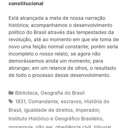
constitucional
Está alcançada a meta de nossa narração
histórica; acompanhamos o desenvolvimento
político do Brasil através das tempestades da
revolução, até ao momento em que ele toma de
novo uma feição normal constante; porém seria
incompleto o nosso relato, se agora não
demorássemos ainda um momento, para
abranger, em um relance de olhos, o resultado
de todo o processo desse desenvolvimento.
Categorias
Biblioteca
,
Geografia do Brasil
Tags
1831
,
Comandante
,
escravos
,
História do
Brasil
,
igualdade de direitos
,
Imperador
,
Instituto Histórico e Geográfico Brasileiro
,
monarquia
,
não ser
,
obediência civil
,
tribunal
,