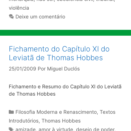
violência
Deixe um comentário
Fichamento do Capítulo XI do
Leviatã de Thomas Hobbes
25/01/2009
Por
Miguel Duclós
Fichamento e Resumo do Capítulo XI do Leviatã
de Thomas Hobbes
Categorias
Filosofia Moderna e Renascimento
,
Textos
Introdutórios
,
Thomas Hobbes
Tags
amizade
,
amor à virtude
,
desejo de poder
,