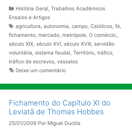
Categorias
História Geral
,
Trabalhos Acadêmicos
Ensaios e Artigos
Tags
agricultura
,
autonomia
,
campo
,
Católicos
,
fé
,
fichamento
,
mercado
,
metrópole
,
O comércio.
,
século XIX
,
século XVI
,
século XVIII
,
servidão
voluntária
,
sistema feudal
,
Território
,
tráfico
,
tráfico de escravos
,
vassalos
Deixe um comentário
Fichamento do Capítulo XI do
Leviatã de Thomas Hobbes
25/01/2009
Por
Miguel Duclós