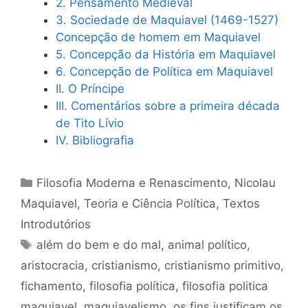
2. Pensamento Medieval
3. Sociedade de Maquiavel (1469-1527)
Concepção de homem em Maquiavel
5. Concepção da História em Maquiavel
6. Concepção de Política em Maquiavel
II. O Príncipe
III. Comentários sobre a primeira década
de Tito Lívio
IV. Bibliografia
Categorias
Filosofia Moderna e Renascimento
,
Nicolau
Maquiavel
,
Teoria e Ciência Política
,
Textos
Introdutórios
Tags
além do bem e do mal
,
animal político
,
aristocracia
,
cristianismo
,
cristianismo primitivo
,
fichamento
,
filosofia política
,
filosofia politica
maquiavel
,
maquiavelismo
,
os fins justificam os