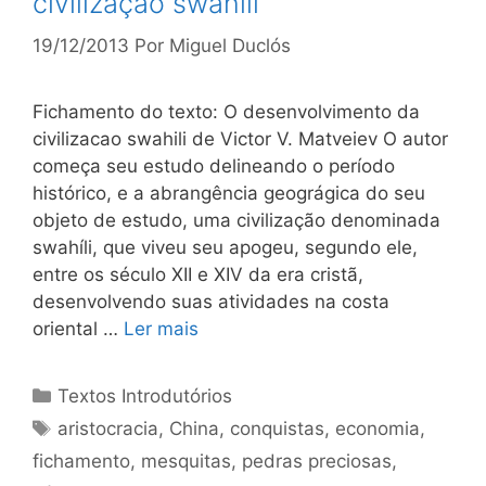
civilização swahili
19/12/2013
Por
Miguel Duclós
Fichamento do texto: O desenvolvimento da
civilizacao swahili de Victor V. Matveiev O autor
começa seu estudo delineando o período
histórico, e a abrangência geográgica do seu
objeto de estudo, uma civilização denominada
swahíli, que viveu seu apogeu, segundo ele,
entre os século XII e XIV da era cristã,
desenvolvendo suas atividades na costa
oriental …
Ler mais
Categorias
Textos Introdutórios
Tags
aristocracia
,
China
,
conquistas
,
economia
,
fichamento
,
mesquitas
,
pedras preciosas
,