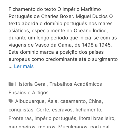
Fichamento do texto O Império Marítimo
Português de Charles Boxer. Miguel Duclos O
texto aborda o domínio português nos mares
asiáticos, especialmente no Oceano Índico,
durante um longo período que inicia-se com as
viagens de Vasco da Gama, de 1498 a 1945.
Este domínio marca a posição dos países
europeus como predominante até o surgimento
…
Ler mais
Categorias
História Geral
,
Trabalhos Acadêmicos
Ensaios e Artigos
Tags
Albuquerque
,
Ásia
,
casamento
,
China
,
conquistas
,
Corte
,
escravos
,
fichamento
,
Fronteiras
,
império português
,
litoral brasileiro
,
marinheiros
,
mouros
,
Muçulmanos
,
portugal
,