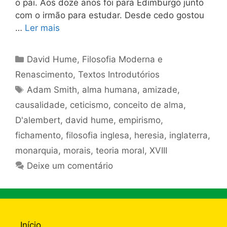
o pai. Aos doze anos foi para Edimburgo junto
com o irmão para estudar. Desde cedo gostou
…
Ler mais
Categorias
David Hume
,
Filosofia Moderna e
Renascimento
,
Textos Introdutórios
Tags
Adam Smith
,
alma humana
,
amizade
,
causalidade
,
ceticismo
,
conceito de alma
,
D'alembert
,
david hume
,
empirismo
,
fichamento
,
filosofia inglesa
,
heresia
,
inglaterra
,
monarquia
,
morais
,
teoria moral
,
XVIII
Deixe um comentário
Início