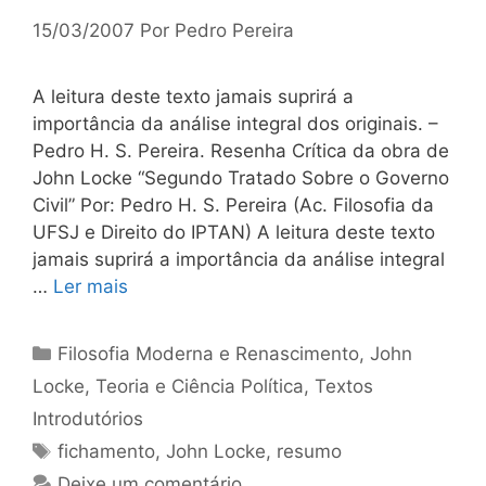
15/03/2007
Por
Pedro Pereira
A leitura deste texto jamais suprirá a
importância da análise integral dos originais. –
Pedro H. S. Pereira. Resenha Crítica da obra de
John Locke “Segundo Tratado Sobre o Governo
Civil” Por: Pedro H. S. Pereira (Ac. Filosofia da
UFSJ e Direito do IPTAN) A leitura deste texto
jamais suprirá a importância da análise integral
…
Ler mais
Categorias
Filosofia Moderna e Renascimento
,
John
Locke
,
Teoria e Ciência Política
,
Textos
Introdutórios
Tags
fichamento
,
John Locke
,
resumo
Deixe um comentário