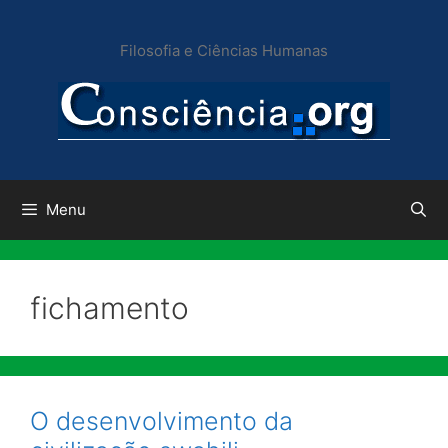
Pular
para
Filosofia e Ciências Humanas
o
conteúdo
Menu
fichamento
O desenvolvimento da