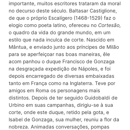
importante, muitos escritores trataram da moral
no decurso
deste
século. Baltasar Castiglione,
de que o próprio Escalígero (1468-1529) faz o
elogio como poeta latino, ofereceu no
Cortesão,
o quadro da vida do grande mundo,
em um
estilo que
nada
inculca de corte. Nasc
ido em
Mântua, e enviado junto aos príncipes de Milão
para se aperfeiçoar nas boas maneiras, êle
acom panhou o duque Francisco de Gonzaga
na desgraçada expedição de Nápoles, e foi
depois encarregado de diversas embaixadas
tanto em França como na Inglaterra. Teve por
amigos em Roma os personagens mais
distintos. Depois de ter seguido Guidobaldi de
Urbino em suas campanhas, dirigiu-se à sua
corte, onde este duque, retido pela gota, e
Isabel de Gonzaga, sua mulher, reuniu a flor da
nobreza. Animadas conversações, pompas