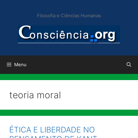
Pular
para
Filosofia e Ciências Humanas
o
conteúdo
Menu
teoria moral
ÉTICA E LIBERDADE NO