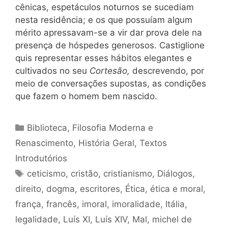
cênicas, espetáculos noturnos se sucediam
nesta residência; e os que possuíam algum
mérito apressavam-se a vir dar prova dele na
presença de hóspedes generosos. Castiglione
quis representar esses hábitos elegantes e
cultivados no seu
Cortesão,
descrevendo, por
meio de conversações supostas, as condições
que fazem o homem bem nascido.
Categorias
Biblioteca
,
Filosofia Moderna e
Renascimento
,
História Geral
,
Textos
Introdutórios
Tags
ceticismo
,
cristão
,
cristianismo
,
Diálogos
,
direito
,
dogma
,
escritores
,
Ética
,
ética e moral
,
frança
,
francês
,
imoral
,
imoralidade
,
Itália
,
legalidade
,
Luís XI
,
Luís XIV
,
Mal
,
michel de