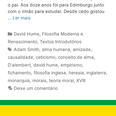
o pai. Aos doze anos foi para Edimburgo junto
com o irmão para estudar. Desde cedo gostou
…
Ler mais
Categorias
David Hume
,
Filosofia Moderna e
Renascimento
,
Textos Introdutórios
Tags
Adam Smith
,
alma humana
,
amizade
,
causalidade
,
ceticismo
,
conceito de alma
,
D'alembert
,
david hume
,
empirismo
,
fichamento
,
filosofia inglesa
,
heresia
,
inglaterra
,
monarquia
,
morais
,
teoria moral
,
XVIII
Deixe um comentário