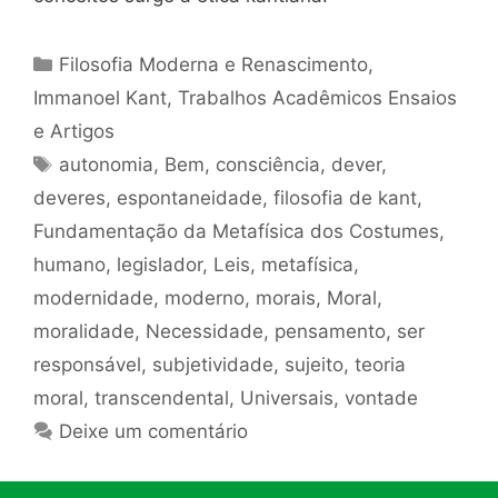
Categorias
Filosofia Moderna e Renascimento
,
Immanoel Kant
,
Trabalhos Acadêmicos Ensaios
e Artigos
Tags
autonomia
,
Bem
,
consciência
,
dever
,
deveres
,
espontaneidade
,
filosofia de kant
,
Fundamentação da Metafísica dos Costumes
,
humano
,
legislador
,
Leis
,
metafísica
,
modernidade
,
moderno
,
morais
,
Moral
,
moralidade
,
Necessidade
,
pensamento
,
ser
responsável
,
subjetividade
,
sujeito
,
teoria
moral
,
transcendental
,
Universais
,
vontade
Deixe um comentário