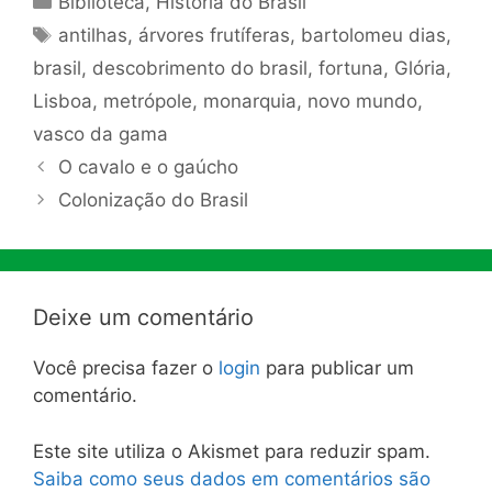
Biblioteca
,
História do Brasil
Tags
antilhas
,
árvores frutíferas
,
bartolomeu dias
,
brasil
,
descobrimento do brasil
,
fortuna
,
Glória
,
Lisboa
,
metrópole
,
monarquia
,
novo mundo
,
vasco da gama
O cavalo e o gaúcho
Colonização do Brasil
Deixe um comentário
Você precisa fazer o
login
para publicar um
comentário.
Este site utiliza o Akismet para reduzir spam.
Saiba como seus dados em comentários são