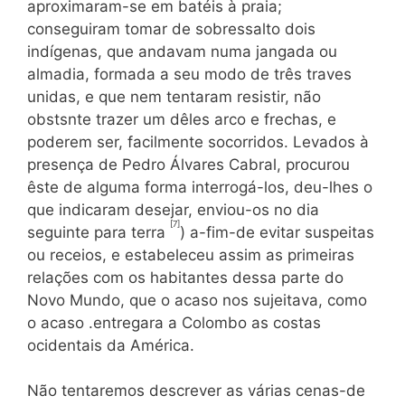
aproxi­maram-se em batéis à praia;
conseguiram tomar de sobressalto dois
indígenas, que andavam numa jangada ou
almadia, formada a seu modo de três traves
unidas, e que nem tentaram resistir, não
obstsnte trazer um dêles arco e frechas, e
poderem ser, facilmente socorridos. Levados à
presença de Pedro Álvares Cabral, procurou
êste de alguma forma interrogá-los, deu-lhes o
que indicaram dese­jar, enviou-os no dia
[7]
seguinte para terra
) a-fim-de evitar suspei­tas
ou receios, e estabeleceu assim as primeiras
relações com os ha­bitantes dessa parte do
Novo Mundo, que o acaso nos sujeitava, co­mo
o acaso .entregara a Colombo as costas
ocidentais da América.
Não tentaremos descrever as várias cenas-de