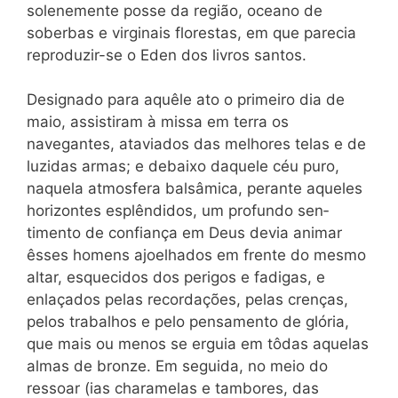
solenemente pos­se da região, oceano de
soberbas e virginais florestas, em que pa­recia
reproduzir-se o Eden dos livros santos.
Designado para aquêle ato o primeiro dia de
maio, assistiram à missa em terra os
navegantes, ataviados das melhores telas e de
luzidas armas; e debaixo daquele céu puro,
naquela atmosfera bal­sâmica, perante aqueles
horizontes esplêndidos, um profundo sen­
timento de confiança em Deus devia animar
êsses homens ajoelha­dos em frente do mesmo
altar, esquecidos dos perigos e fadigas, e
enlaçados pelas recordações, pelas crenças,
pelos trabalhos e pelo pensamento de glória,
que mais ou menos se erguia em tôdas aque­las
almas de bronze. Em seguida, no meio do
ressoar (ias chara­melas e tambores, das