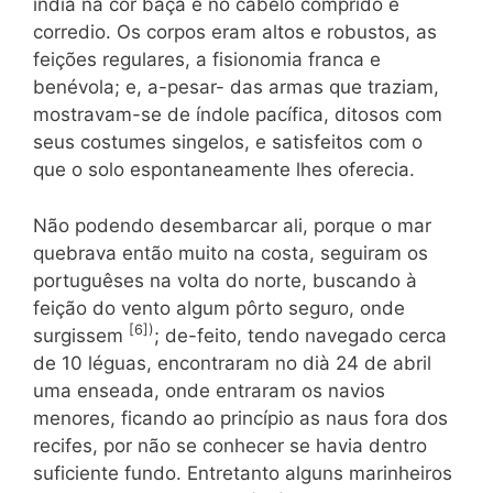
índia na côr ba­ça e no cabelo comprido e
corredio. Os corpos eram altos e robus­tos, as
feições regulares, a fisionomia franca e
benévola; e, a-pesar- das armas que traziam,
mostravam-se de índole pacífica, ditosos com
seus costumes singelos, e satisfeitos com o
que o solo espon­taneamente lhes oferecia.
Não podendo desembarcar ali, porque o mar
quebrava então muito na costa, seguiram os
portuguêses na volta do norte, buscando à
feição do vento algum pôrto seguro, onde
[6]
)
surgissem
; de-feito, tendo navegado cerca
de 10 léguas, encontraram no dià 24 de abril
uma enseada, onde entraram os navios
menores, fican­do ao princípio as naus fora dos
recifes, por não se conhecer se ha­via dentro
suficiente fundo. Entretanto alguns marinheiros