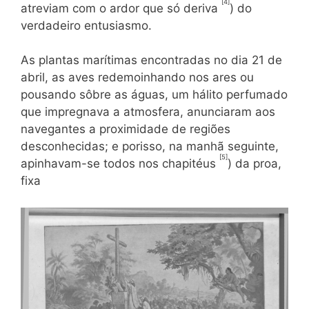
[4]
atreviam com o ardor que só deriva
) do
verda­deiro entusiasmo.
As plantas marítimas encontradas no dia 21 de
abril, as aves redemoinhando nos ares ou
pousando sôbre as águas, um hálito perfumado
que impregnava a atmosfera, anunciaram aos
nave­gantes a proximidade de regiões
desconhecidas; e porisso, na ma­nhã seguinte,
[5]
apinhavam-se todos nos chapitéus
) da proa,
fixa