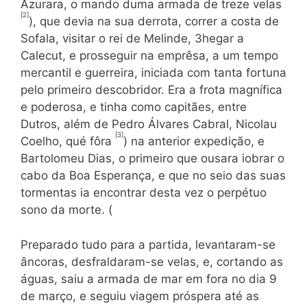
Azurara, o mando duma armada de treze velas
[2]
), que devia na sua derrota, correr a costa de
Sofala, visitar o rei de Melinde, 3hegar a
Calecut, e prosseguir na emprêsa, a um tempo
mercantil e guerreira, iniciada com tanta fortuna
pelo primeiro descobridor. Era a frota magnífica
e poderosa, e tinha como capitães, entre
Dutros, além de Pedro Álvares Cabral, Nicolau
[3]
Coelho, qué fôra
) na anterior expedição, e
Bartolomeu Dias, o primeiro que ousara iobrar o
cabo da Boa Esperança, e que no seio das suas
tormentas ia encontrar desta vez o perpétuo
sono da morte. (
Preparado tudo para a partida, levantaram-se
âncoras, des­fraldaram-se velas, e, cortando as
águas, saiu a armada de mar em fora no dia 9
de março, e seguiu viagem próspera até as