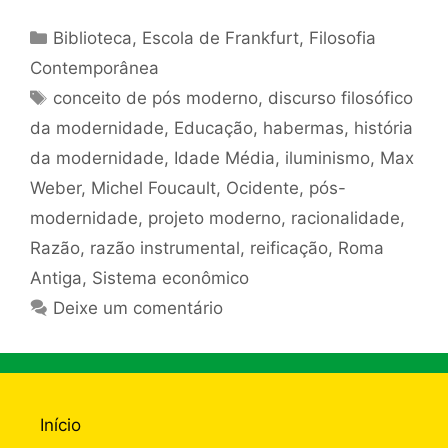
Categorias
Biblioteca
,
Escola de Frankfurt
,
Filosofia
Contemporânea
Tags
conceito de pós moderno
,
discurso filosófico
da modernidade
,
Educação
,
habermas
,
história
da modernidade
,
Idade Média
,
iluminismo
,
Max
Weber
,
Michel Foucault
,
Ocidente
,
pós-
modernidade
,
projeto moderno
,
racionalidade
,
Razão
,
razão instrumental
,
reificação
,
Roma
Antiga
,
Sistema econômico
Deixe um comentário
Início