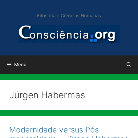
Pular
para
Filosofia e Ciências Humanas
o
conteúdo
Menu
Jürgen Habermas
Modernidade versus Pós-