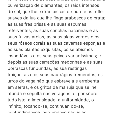
pulverização de diamantes; os raios intensos
do sol, que lhe extrai faiscas de ouro e os refle:
suaves da lua que lhe finge arabescos de prata;
as suas fres brisas e as suas espumas
referventes, as suas conchas nacarinas e as
suas fulvas areias, as suas algas verdes e os
seus róseos corais as suas cavernas esponjas e
as suas plantas exquisitas, os se abismos
insondáveis e os seus peixes variadíssimos; e
depois as suas cerrações medonhas e as suas
borrascas furibundas, as sua restingas
traiçoeiras e os seus naufrágios tremendos, os
urros do vagalhão que esbraveja e arrebenta
em serras, e os gritos da ma ruja que se lhe
afunda e sepulta nas voragens; e, por sôbre
tudo isto, a imensidade, a uniformidade, o
infinito, tocando-se, continuan do-se,
confundindo-se, perdendo-o naquelas