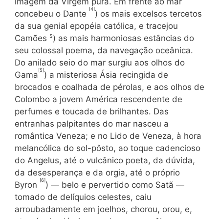
imagem da Virgem pura. Em frente ao mar
[4]
concebeu o Dante
) os mais excelsos tercetos
da sua genial epo­péia católica, e tracejou
s
Camões
) as mais harmoniosas estâncias do
seu colossal poema, da navegação oceânica.
Do anilado seio do mar surgiu aos olhos do
[5]
Gama
) a misteriosa Ásia recingida de
brocados e coalhada de pérolas, e aos olhos de
Colombo a jovem América rescendente de
perfumes e toucada de brilhantes. Das
entranhas palpitantes do mar nasceu a
romântica Veneza; e no Lido de Veneza, à hora
melancólica do sol-pôsto, ao toque cadencioso
do Angelus, até o vulcânico poeta, da dúvida,
da desesperança e da orgia, até o próprio
[6]
Byron
) — belo e pervertido como Satã —
tomado de delíquios celestes, caiu
arroubadamente em joelhos, chorou, orou, e,