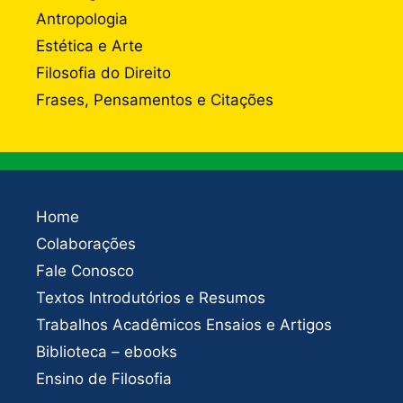
Antropologia
Estética e Arte
Filosofia do Direito
Frases, Pensamentos e Citações
Home
Colaborações
Fale Conosco
Textos Introdutórios e Resumos
Trabalhos Acadêmicos Ensaios e Artigos
Biblioteca – ebooks
Ensino de Filosofia