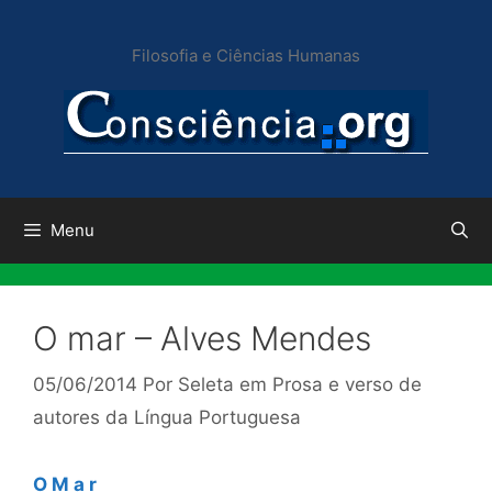
Pular
para
Filosofia e Ciências Humanas
o
conteúdo
Menu
O mar – Alves Mendes
05/06/2014
Por
Seleta em Prosa e verso de
autores da Língua Portuguesa
O M a r