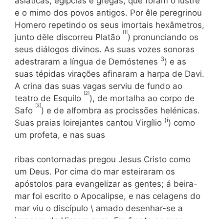
asiáticas, egípcias e gregas, que foram o lustre
e o mimo dos povos antigos. Por êle peregrinou
Homero repetindo os seus imortais hexâmetros,
[1]
jun­to dêle discorreu Platão
) pronunciando os
seus diálogos divinos. As suas vozes sonoras
3
adestraram a língua de Demóstenes
) e as
suas tépidas virações afinaram a harpa de Davi.
A crina das suas vagas serviu de fundo ao
[2]
teatro de Esquilo
), de mortalha ao cor­po de
[3]
Safo
) e de alfombra as procissões helénicas.
(i
Suas praias loirejantes cantou Virgílio
) como
um profeta, e nas suas
ribas contornadas pregou Jesus Cristo como
um Deus. Por cima do mar esteiraram os
apóstolos para evangelizar as gentes; á beira-
mar foi escrito o Apocalipse, e nas celagens do
mar viu o discípulo \ amado desenhar-se a