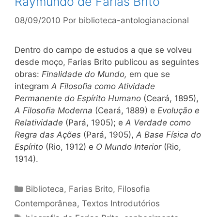
Raymundo de Farias Brito
08/09/2010
Por
biblioteca-antologianacional
Dentro do campo de estudos a que se volveu
desde moço, Farias Brito publicou as seguintes
obras:
Finalidade do Mundo,
em que se
integram
A Filosofia como Atividade
Permanente do Espírito Humano
(Ceará, 1895),
A Filosofia Moderna
(Ceará, 1889) e
Evolução e
Relatividade
(Pará, 1905); e
A Verdade como
Regra das Ações
(Pará, 1905),
A Base Física do
Espírito
(Rio, 1912) e
O Mundo Interior
(Rio,
1914).
Categorias
Biblioteca
,
Farias Brito
,
Filosofia
Contemporânea
,
Textos Introdutórios
Tags