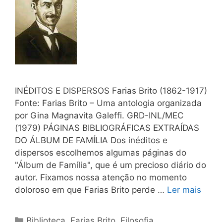
INÉDITOS E DISPERSOS Farias Brito (1862-1917)
Fonte: Farias Brito – Uma antologia organizada
por Gina Magnavita Galeffi. GRD-INL/MEC
(1979) PÁGINAS BIBLIOGRÁFICAS EXTRAÍDAS
DO ÁLBUM DE FAMÍLIA Dos inéditos e
dispersos escolhemos algumas páginas do
"Álbum de Família", que é um precioso diário do
autor. Fixamos nossa atenção no momento
doloroso em que Farias Brito perde …
Ler mais
Categorias
Biblioteca
,
Farias Brito
,
Filosofia