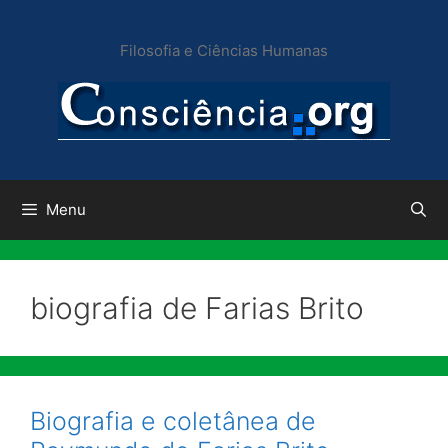
Pular
para
Filosofia e Ciências Humanas
o
conteúdo
Menu
biografia de Farias Brito
Biografia e coletânea de