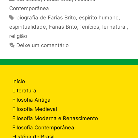
Contemporânea
Tags
biografia de Farias Brito
,
espírito humano
,
espiritualidade
,
Farias Brito
,
fenícios
,
lei natural
,
religião
Deixe um comentário
Início
Literatura
Filosofia Antiga
Filosofia Medieval
Filosofia Moderna e Renascimento
Filosofia Contemporânea
História do Brasil