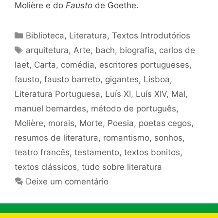
Molière e do
Fausto
de Goethe.
Categorias
Biblioteca
,
Literatura
,
Textos Introdutórios
Tags
arquitetura
,
Arte
,
bach
,
biografia
,
carlos de
laet
,
Carta
,
comédia
,
escritores portugueses
,
fausto
,
fausto barreto
,
gigantes
,
Lisboa
,
Literatura Portuguesa
,
Luís XI
,
Luís XIV
,
Mal
,
manuel bernardes
,
método de português
,
Molière
,
morais
,
Morte
,
Poesia
,
poetas cegos
,
resumos de literatura
,
romantismo
,
sonhos
,
teatro francês
,
testamento
,
textos bonitos
,
textos clássicos
,
tudo sobre literatura
Deixe um comentário