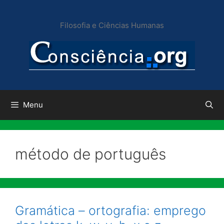
Pular
para
Filosofia e Ciências Humanas
o
conteúdo
Menu
método de português
Gramática – ortografia: emprego