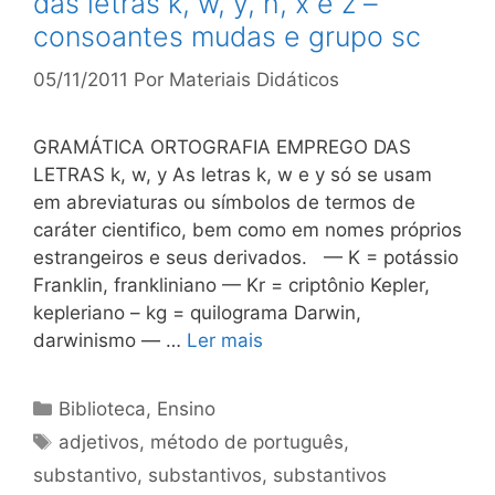
das letras k, w, y, h, x e z –
consoantes mudas e grupo sc
05/11/2011
Por
Materiais Didáticos
GRAMÁTICA ORTOGRAFIA EMPREGO DAS
LETRAS k, w, y As letras k, w e y só se usam
em abreviaturas ou símbolos de termos de
caráter cientifico, bem como em nomes próprios
es­trangeiros e seus derivados. — K = potássio
Franklin, frankliniano — Kr = criptônio Kepler,
kepleriano – kg = quilograma Darwin,
darwinismo — …
Ler mais
Categorias
Biblioteca
,
Ensino
Tags
adjetivos
,
método de português
,
substantivo
,
substantivos
,
substantivos