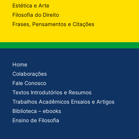
Estética e Arte
Filosofia do Direito
Frases, Pensamentos e Citações
Home
Colaborações
Fale Conosco
Textos Introdutórios e Resumos
Trabalhos Acadêmicos Ensaios e Artigos
Biblioteca – ebooks
Ensino de Filosofia