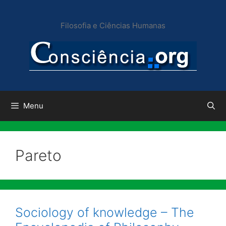
Pular
para
Filosofia e Ciências Humanas
o
conteúdo
Menu
Pareto
Sociology of knowledge – The