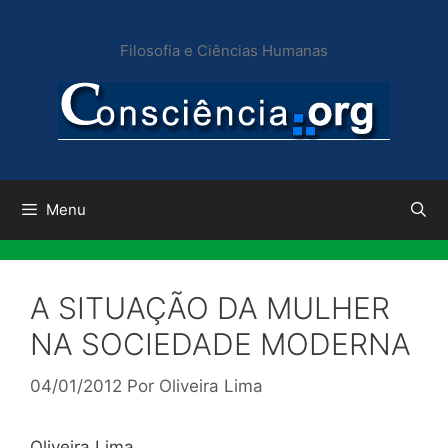
Pular
para
Filosofia e Ciências Humanas
o
conteúdo
Menu
A SITUAÇÃO DA MULHER
NA SOCIEDADE MODERNA
04/01/2012
Por
Oliveira Lima
Oliveira Lima