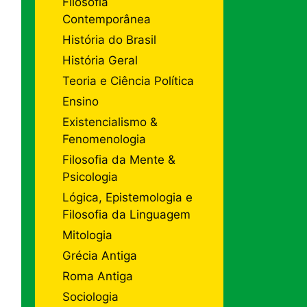
Filosofia
Contemporânea
História do Brasil
História Geral
Teoria e Ciência Política
Ensino
Existencialismo &
Fenomenologia
Filosofia da Mente &
Psicologia
Lógica, Epistemologia e
Filosofia da Linguagem
Mitologia
Grécia Antiga
Roma Antiga
Sociologia