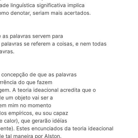
e linguística significativa implica
omo denotar, seriam mais acertados.
e as palavras servem para
 palavras se referem a coisas, e nem todas
avras.
 concepção de que as palavras
rrência do que fazem
m. A teoria ideacional acredita que o
de um objeto vai ser a
á em mim no momento
os empíricos, eu sou capaz
 calor), que gerarão idéías
nte). Estes encunciados da teoria ideacional
 tal maneira por Alston.