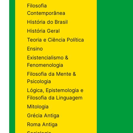
Filosofia
Contemporânea
História do Brasil
História Geral
Teoria e Ciência Política
Ensino
Existencialismo &
Fenomenologia
Filosofia da Mente &
Psicologia
Lógica, Epistemologia e
Filosofia da Linguagem
Mitologia
Grécia Antiga
Roma Antiga