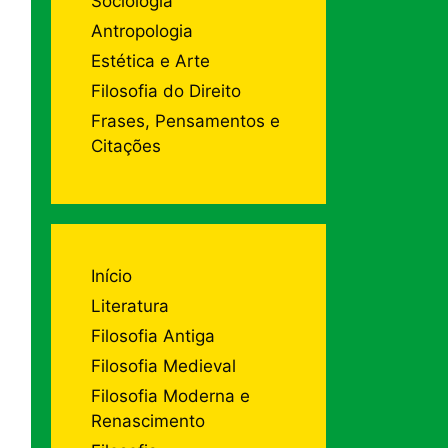
Sociologia
Antropologia
Estética e Arte
Filosofia do Direito
Frases, Pensamentos e
Citações
Início
Literatura
Filosofia Antiga
Filosofia Medieval
Filosofia Moderna e
Renascimento