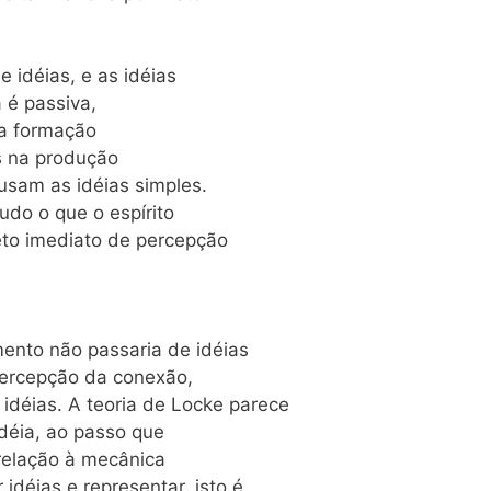
 idéias, e as idéias
 é passiva,
a formação
os na produção
ausam as idéias simples.
udo o que o espírito
to imediato de percepção
ento não passaria de idéias
percepção da conexão,
idéias. A teoria de Locke parece
déia, ao passo que
relação à mecânica
idéias e representar, isto é,