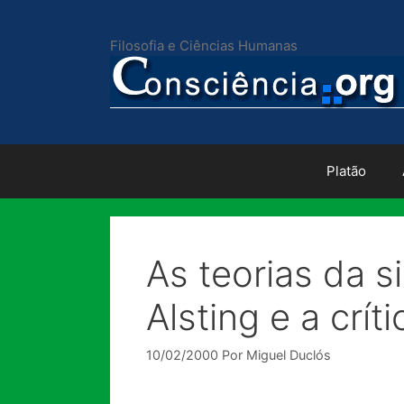
Pular
para
Filosofia e Ciências Humanas
o
conteúdo
Platão
As teorias da 
Alsting e a crí
10/02/2000
Por
Miguel Duclós