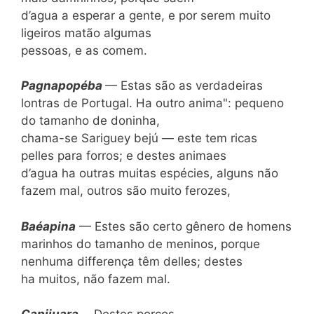
d’agua a esperar a gente, e por serem muito
ligeiros matão algumas
pessoas, e as comem.
Pagnapop
éba
— Estas são as verdadeiras
lontras de Portugal. Ha outro anima": pequeno
do tamanho de doninha,
chama-se Sariguey bejú — este tem ricas
pelles pa­ra forros; e destes animaes
d’agua ha outras muitas espécies, alguns não
fazem mal, outros são muito ferozes,
Ba
éapina
— Estes são certo gênero de homens
marinhos do tamanho de meni­nos, porque
nenhuma differença têm delles; destes
ha muitos, não fazem mal.