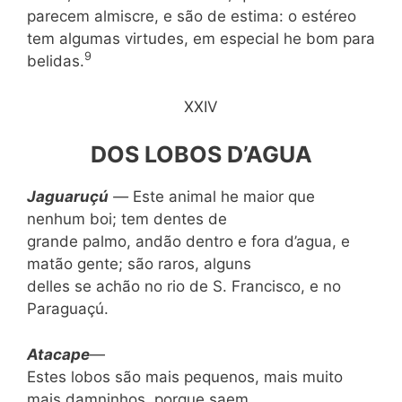
parecem almiscre, e são de estima: o estéreo
tem algumas virtudes, em especial he bom para
9
belidas.
XXIV
DOS LOBOS D’AGUA
Jaguaru
çú
—
Este animal he maior que
nenhum boi; tem dentes de
grande pal­mo, andão dentro e fora d’agua, e
matão gente; são raros, alguns
delles se achão no rio de S. Francisco, e no
Paraguaçú.
Atacape
—
Estes lobos são mais pequenos, mais muito
mais damninhos, porque saem