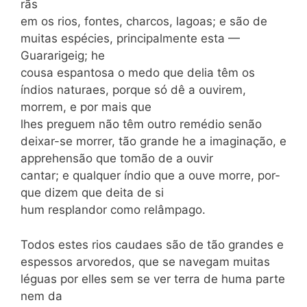
rãs
em os rios, fontes, charcos, lagoas; e são de
mui­tas espécies, principalmente esta —
Guararigeig; he
cousa espantosa o medo que del­ia têm os
índios naturaes, porque só dê a ouvirem,
morrem, e por mais que
lhes pre­guem não têm outro remédio senão
deixar-se morrer, tão grande he a imaginação, e
apprehensão que tomão de a ouvir
cantar; e qualquer índio que a ouve morre, por­
que dizem que deita de si
hum resplandor como relâmpago.
Todos estes rios caudaes são de tão grandes e
espessos arvoredos, que se nave­gam muitas
léguas por elles sem se ver terra de huma parte
nem da