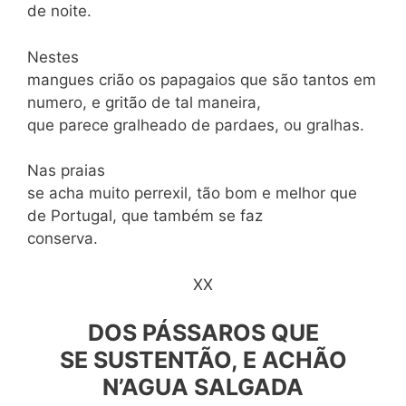
de noite.
Nestes
mangues crião os papagaios que são tantos em
numero, e gritão de tal maneira,
que parece gralheado de pardaes, ou gralhas.
Nas praias
se acha muito perrexil, tão bom e melhor que
de Portugal, que tam­bém se faz
conserva.
XX
DOS P
Á
SSAROS QUE
SE SUSTENT
Ã
O, E ACH
Ã
O
N’AGUA SALGADA