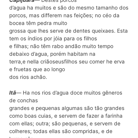
Capijuara
—
Destes porcos
d’agua ha muitos e são do mesmo tamanho dos
por­cos, mas differem nas feições; no céo da
bocea têm pedra muito
grossa que lhes serve de dentes queixaes. Esta
tem os índios por jóia para os filhos
e filhas; não têm rabo andão muito tempo
debaixo d’agua, porém habitam na
terra,e nella criãoseusfilhos seu comer he erva
e fruetas que ao longo
dos rios achão.
It
ã
—
Ha nos rios d’agua doce muitos gêneros
de conchas
grandes e pequenas algumas são tão grandes
como boas cuias, e servem de fazer a farinha
com ellas; outra; são pequenas, e servem de
colheres; todas ellas são compridas, e de