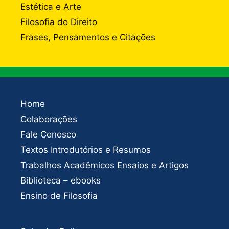
Estética e Arte
Filosofia do Direito
Frases, Pensamentos e Citações
Home
Colaborações
Fale Conosco
Textos Introdutórios e Resumos
Trabalhos Acadêmicos Ensaios e Artigos
Biblioteca – ebooks
Ensino de Filosofia