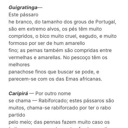
Guigratinga
—
Este pássaro
he branco, do tamanho dos grous de Portugal,
são em extremo alvos, os pés têm muito
compridos, o bico muito cruel, eagudo, e muito
formoso por ser de hum amarello
fino; as pernas também são compridas entre
ver­melhas e amarellas. No pescoço têm os
melhores
panachose finos que buscar se pode, e
parecem-se com os das Emas africanas.
Caripir
á
— Por outro nome
se chama — Rabiforcado; estes pássaros são
mui­tos, chama-se rabiforcado por ter o rabo
partido
pelo meio; das pennas fazem muito caso os