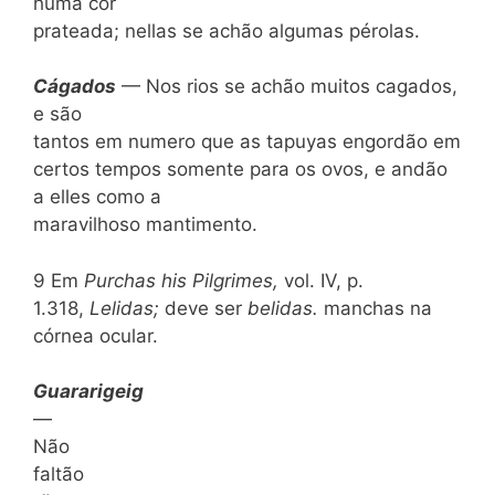
huma côr
pratea­da; nellas se achão algumas pérolas.
C
ágados
— Nos rios se achão muitos cagados,
e são
tantos em numero que as tapuyas engordão em
certos tempos somente para os ovos, e andão
a elles como a
maravilhoso mantimento.
9 Em
Purchas his Pilgrimes,
vol. IV, p.
1.318,
Lelidas;
deve ser
belidas.
manchas na
córnea ocular.
Guararigeig
—
Não
faltão