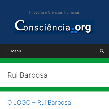
Pular
para
Filosofia e Ciências Humanas
o
conteúdo
Menu
Rui Barbosa
O JOGO – Rui Barbosa