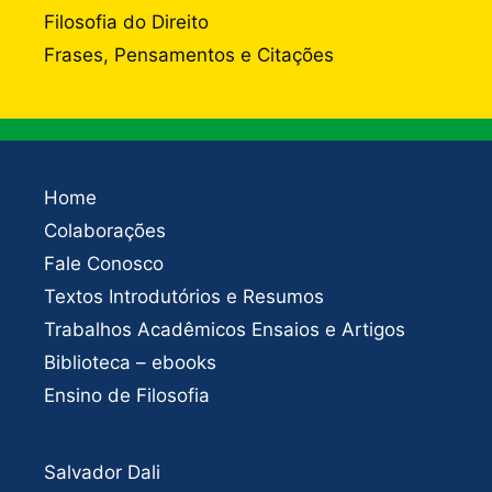
Filosofia do Direito
Frases, Pensamentos e Citações
Home
Colaborações
Fale Conosco
Textos Introdutórios e Resumos
Trabalhos Acadêmicos Ensaios e Artigos
Biblioteca – ebooks
Ensino de Filosofia
Salvador Dali