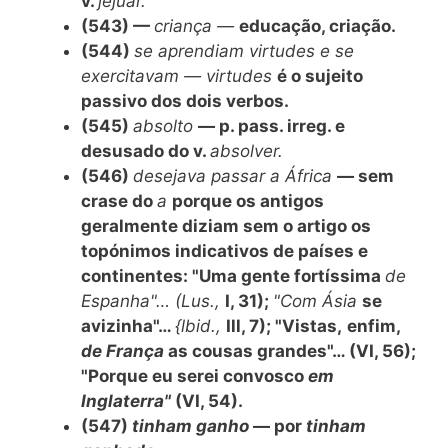
v.
jejuar.
(543) —
criança —
educação, criação.
(544)
se aprendiam virtudes e se
exercitavam — virtudes
é o sujeito
passivo dos dois verbos.
(545)
absolto
— p. pass. irreg. e
desusado do v.
absolver.
(546)
desejava passar a África
— sem
crase do
a
porque os antigos
geralmente diziam sem o artigo os
topónimos indicativos de países e
continentes: "Uma gente fortíssima
de
Espanha"… (Lus.,
I, 31);
"Com Ásia
se
avizinha"…
{lbid.,
Ill, 7); "Vistas,
enfim,
de França
as cousas grandes"… (VI, 56);
"Porque eu serei convosco
em
Inglaterra"
(VI, 54).
(547)
tinham ganho
— por
tinham