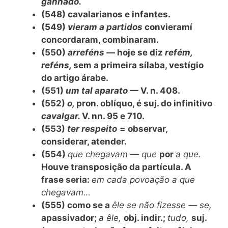
ganhado.
(548) cavalarianos e infantes.
(549)
vieram a partidos
convieramí
concordaram, combinaram.
(550)
arreféns
— hoje se diz
refém,
reféns,
sem a primeira sílaba, vestígio
do artigo árabe.
(551)
um tal aparato
— V. n. 408.
(552)
o,
pron. oblíquo, é suj. do infinitivo
cavalgar.
V. nn. 95 e 710.
(553)
ter respeito
= observar,
considerar, atender.
(554)
que chegavam — que
por
a que.
Houve transposição da partícula. A
frase seria:
em cada povoação a que
chegavam…
(555) como se a
êle se não fizesse — se,
apassivador;
a êle,
obj. indir.;
tudo,
suj.