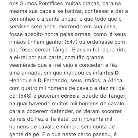
dos Sumos Pontífices muitas graças, para na
mesma sua capela se batizar, confessar e dar a
comunhão e a santa unção, e que todo que o
servisse sete anos, morrendo em sua casa,
fosse absolto honra pelas armas, como já seus
irmãos tinham ganho; (547) ou ordenasse com
que fosse cercar Tânger. E assim foi reque-rido
a el-rei por sua parte, com tão grande
veemência que el-rei vejo a conceder; e fêz
uma armada, em que mandou os infan
tes D.
Henrique e
D.
Fernando, seus irmãos, a África,
com quatro mil homens de cavalo e dez mil de
pé; (548) e puseram
cerco
à cidade de Tânger;
na qual havendo muitos mil homens de cavalo
para a poderem defender, os vieram socorrer
os reis do Fêz e Tafilete, com noventa mil
homens de cavalo e número sem conta de
gente de pé. E o que neste cerco passou, é