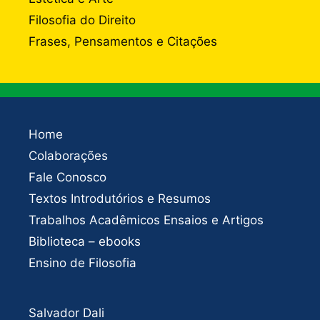
Filosofia do Direito
Frases, Pensamentos e Citações
Home
Colaborações
Fale Conosco
Textos Introdutórios e Resumos
Trabalhos Acadêmicos Ensaios e Artigos
Biblioteca – ebooks
Ensino de Filosofia
Salvador Dali