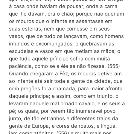
à casa onde haviam de pousar; onde a cama
que lhe davam, era o chão; porque não queriam
os mouros que o infante se assentasse em
suas esteiras, nem que comesse em seus
vasos, que de tudo os lançavam, como homens
imundos e excomungados, e quebravam as
escudelas e vasos em que metiam as mãos; o
que tudo aquele príncipe sofria com muita
paciência, como se a êle se não fizesse. (555)
Quando chegaram a Fêz, os mouros detiveram
ao infante até sair toda a gente da cidade, que
com pregões fora chamada, para maior afronta
daquele príncipe; e assim, como em triunfo, o
levaram naquele mal ornado cavalo, e os seus a
pé; os quais, por verem tão inumerável povo
junto, de tão estranhos e diferentes trajos da
gente da Europa, e cores de rostos, e língua,
iam como atônitos; (556) e muito mais por