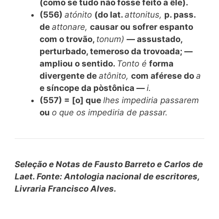
(como se tudo não fosse feito a êle).
(556)
atónito
(do lat.
attonitus,
p. pass.
de
attonare,
causar ou sofrer espanto
com o trovão,
tonum)
— assustado,
perturbado, temeroso da trovoada; —
ampliou o sentido.
Tonto é
forma
divergente de
atônito,
com aférese do
a
e síncope da pòstônica —
i.
(557) = [o] que
lhes impediria passarem
ou
o que os impediria de passar.
Seleção e Notas de Fausto Barreto e Carlos de
Laet. Fonte: Antologia nacional de escritores,
Livraria Francisco Alves.