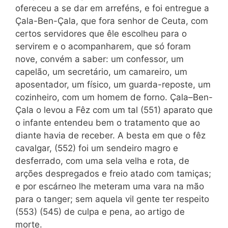
ofereceu a se dar em arreféns, e foi entregue a
Çala-Ben-Çala, que fora senhor de Ceuta, com
certos servidores que êle escolheu para o
servirem e o acompanharem, que só foram
nove, convém a saber: um confessor, um
capelão, um secretário, um camareiro, um
aposentador, um físico, um guarda-reposte, um
cozinheiro, com um homem de forno. Çala–Ben-
Çala o levou a Fêz com um tal (551) aparato que
o infante entendeu bem o tratamento que ao
diante havia de receber. A besta em que o fêz
cavalgar, (552) foi um sendeiro magro e
desferrado, com uma sela velha e rota, de
arções despregados e freio atado com tamiças;
e por escárneo lhe meteram uma vara na mão
para o tanger; sem aquela vil gente ter respeito
(553) (545) de culpa e pena, ao artigo de
morte.