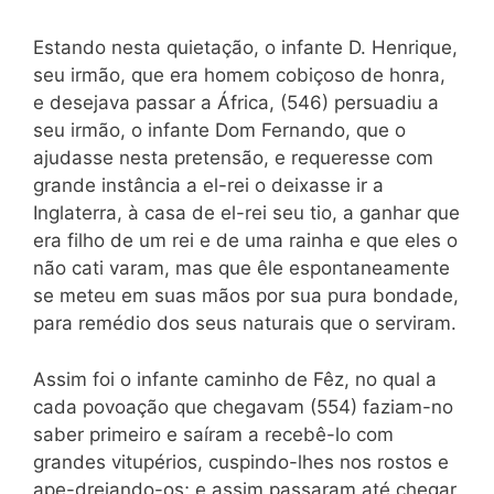
Estando nesta quietação, o infante D. Henrique,
seu irmão, que era homem cobiçoso de honra,
e desejava passar a África, (546) persuadiu a
seu irmão, o infante Dom Fernando, que o
ajudasse nesta pretensão, e requeresse com
grande instância a el-rei o deixasse ir a
Inglaterra, à casa de el-rei seu tio, a ganhar que
era filho de um rei e de uma rainha e que eles o
não cati varam, mas que êle espontaneamente
se meteu em suas mãos por sua pura bondade,
para remédio dos seus naturais que o serviram.
Assim foi o infante caminho de Fêz, no qual a
cada povoação que chegavam (554) faziam-no
saber primeiro e saíram a recebê-lo com
grandes vitupérios, cuspindo-lhes nos rostos e
ape-drejando-os; e assim passaram até chegar