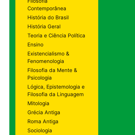
Filosofia
Contemporânea
História do Brasil
História Geral
Teoria e Ciência Política
Ensino
Existencialismo &
Fenomenologia
Filosofia da Mente &
Psicologia
Lógica, Epistemologia e
Filosofia da Linguagem
Mitologia
Grécia Antiga
Roma Antiga
Sociologia