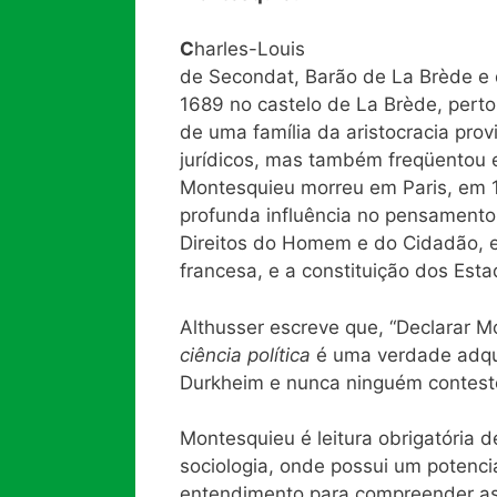
C
harles-Louis
de Secondat, Barão de La Brède e 
1689 no castelo de La Brède, pert
de uma família da aristocracia prov
jurídicos, mas também freqüentou em
Montesquieu morreu em Paris, em 1
profunda influência no pensamento 
Direitos do Homem e do Cidadão, e
francesa, e a constituição dos Est
Althusser escreve que, “Declarar 
ciência política
é uma verdade adqui
Durkheim e nunca ninguém contestou
Montesquieu é leitura obrigatória 
sociologia, onde possui um potenc
entendimento para compreender as