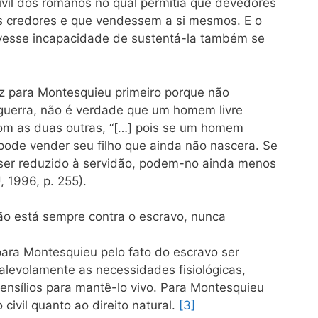
ivil dos romanos no qual permitia que devedores
s credores e que vendessem a si mesmos. E o
 tivesse incapacidade de sustentá-la também se
ez para Montesquieu primeiro porque não
 guerra, não é verdade que um homem livre
com as duas outras, “[…] pois se um homem
ode vender seu filho que ainda não nascera. Se
 ser reduzido à servidão, podem-no ainda menos
 1996, p. 255).
ão está sempre contra o escravo, nunca
 para Montesquieu pelo fato do escravo ser
alevolamente as necessidades fisiológicas,
ensílios para mantê-lo vivo. Para Montesquieu
 civil quanto ao direito natural.
[3]