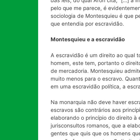
das leis
, do qual Aron cita, “[…] a 
pelo que me parece, é evidentemente
sociologia de Montesquieu é que p
que entendia por escravidão.
Montesquieu e a escravidão
A escravidão é um direito ao qual 
homem, este tem, portanto o direit
de mercadoria. Montesquieu admit
muito menos para o escravo. Quanto
em uma escravidão política, a escrav
Na monarquia não deve haver escra
escravos são contrários aos princí
elaborando o princípio do direito à
jurisconsultos romanos, que a elab
gentes que quis que os homens que