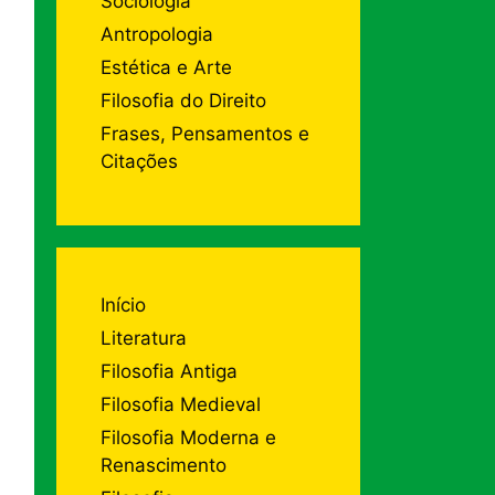
Sociologia
Antropologia
Estética e Arte
Filosofia do Direito
Frases, Pensamentos e
Citações
Início
Literatura
Filosofia Antiga
Filosofia Medieval
Filosofia Moderna e
Renascimento