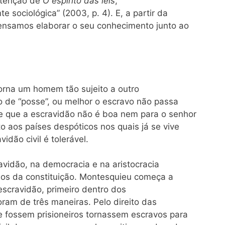
intenção de
O espírito das leis
,
 sociológica” (2003, p. 4). E, a partir da
ensamos elaborar o seu conhecimento junto ao
torna um homem tão sujeito a outro
o de “posse”, ou melhor o escravo não passa
e que a escravidão não é boa nem para o senhor
 aos países despóticos nos quais já se vive
idão civil é tolerável.
vidão, na democracia e na aristocracia
pios da constituição. Montesquieu começa a
 escravidão, primeiro dentro dos
oram de três maneiras. Pelo direito das
 fossem prisioneiros tornassem escravos para