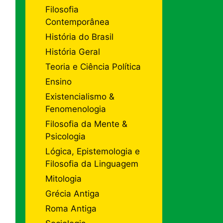
Filosofia
Contemporânea
História do Brasil
História Geral
Teoria e Ciência Política
Ensino
Existencialismo &
Fenomenologia
Filosofia da Mente &
Psicologia
Lógica, Epistemologia e
Filosofia da Linguagem
Mitologia
Grécia Antiga
Roma Antiga