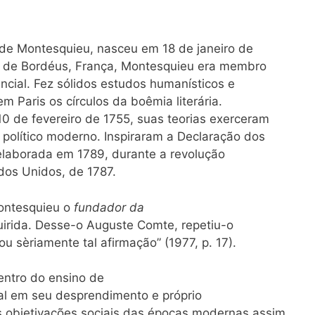
de Montesquieu, nasceu em 18 de janeiro de
o de Bordéus, França, Montesquieu era membro
incial. Fez sólidos estudos humanísticos e
 Paris os círculos da boêmia literária.
0 de fevereiro de 1755, suas teorias exerceram
político moderno. Inspiraram a Declaração dos
laborada em 1789, durante a revolução
ados Unidos, de 1787.
Montesquieu o
fundador da
rida. Desse-o Auguste Comte, repetiu-o
 sèriamente tal afirmação” (1977, p. 17).
dentro do ensino de
ial em seu desprendimento e próprio
 objetivações sociais das épocas modernas assim