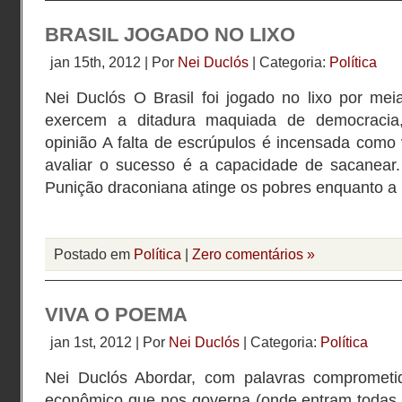
BRASIL JOGADO NO LIXO
jan 15th, 2012 | Por
Nei Duclós
| Categoria:
Política
Nei Duclós O Brasil foi jogado no lixo por mei
exercem a ditadura maquiada de democraci
opinião A falta de escrúpulos é incensada como v
avaliar o sucesso é a capacidade de sacanear
Punição draconiana atinge os pobres enquanto a
Postado em
Política
|
Zero comentários »
VIVA O POEMA
jan 1st, 2012 | Por
Nei Duclós
| Categoria:
Política
Nei Duclós Abordar, com palavras comprometid
econômico que nos governa (onde entram todas a