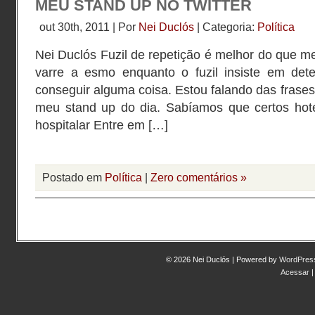
MEU STAND UP NO TWITTER
out 30th, 2011 | Por
Nei Duclós
| Categoria:
Política
Nei Duclós Fuzil de repetição é melhor do que met
varre a esmo enquanto o fuzil insiste em det
conseguir alguma coisa. Estou falando das frases 
meu stand up do dia. Sabíamos que certos hot
hospitalar Entre em […]
Postado em
Política
|
Zero comentários »
© 2026 Nei Duclós | Powered by
WordPres
Acessar
|