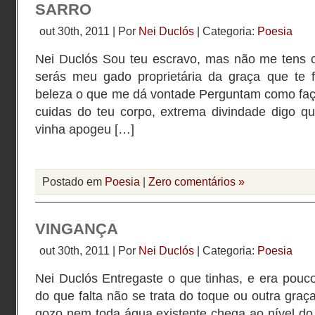
SARRO
out 30th, 2011 | Por
Nei Duclós
| Categoria:
Poesia
Nei Duclós Sou teu escravo, mas não me tens 
serás meu gado proprietária da graça que te 
beleza o que me dá vontade Perguntam como faç
cuidas do teu corpo, extrema divindade digo qu
vinha apogeu […]
Postado em
Poesia
|
Zero comentários »
VINGANÇA
out 30th, 2011 | Por
Nei Duclós
| Categoria:
Poesia
Nei Duclós Entregaste o que tinhas, e era pouc
do que falta não se trata do toque ou outra graç
gozo nem toda água existente chega ao nível do