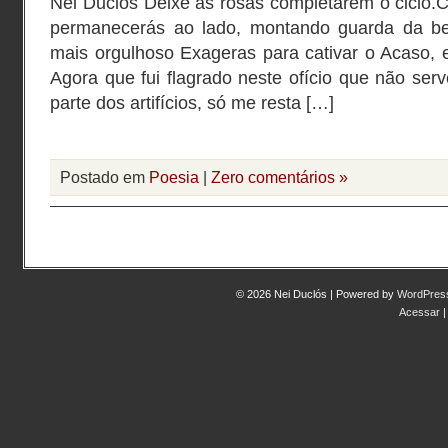
Nei Duclós Deixe as rosas completarem o ciclo.Ca
permanecerás ao lado, montando guarda da bel
mais orgulhoso Exageras para cativar o Acaso, 
Agora que fui flagrado neste ofício que não ser
parte dos artifícios, só me resta […]
Postado em
Poesia
|
Zero comentários »
© 2026 Nei Duclós | Powered by
WordPres
Acessar
|