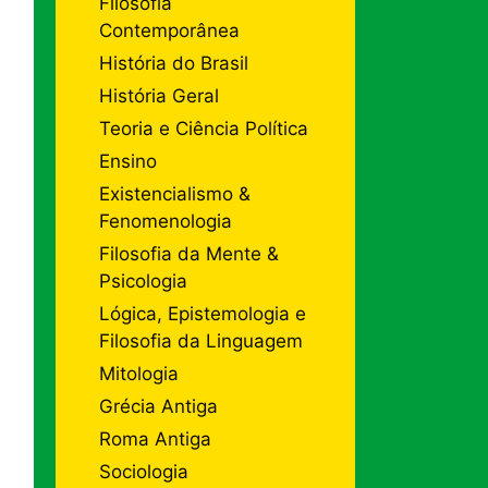
Filosofia
Contemporânea
História do Brasil
História Geral
Teoria e Ciência Política
Ensino
Existencialismo &
Fenomenologia
Filosofia da Mente &
Psicologia
Lógica, Epistemologia e
Filosofia da Linguagem
Mitologia
Grécia Antiga
Roma Antiga
Sociologia