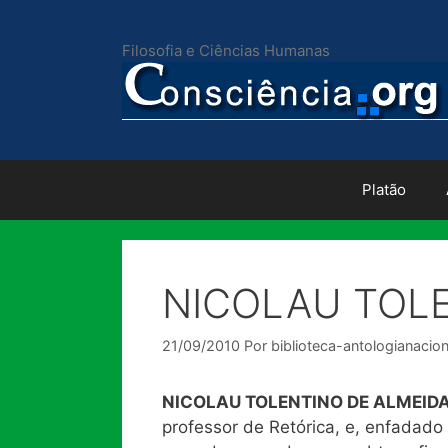
Pular
para
Filosofia e Ciências Humanas
o
conteúdo
Platão
NICOLAU TOLE
21/09/2010
Por
biblioteca-antologianacion
NICOLAU TOLENTINO DE ALMEID
professor de Retórica, e, enfadado