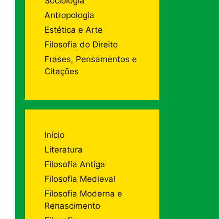
Sociologia
Antropologia
Estética e Arte
Filosofia do Direito
Frases, Pensamentos e
Citações
Início
Literatura
Filosofia Antiga
Filosofia Medieval
Filosofia Moderna e
Renascimento