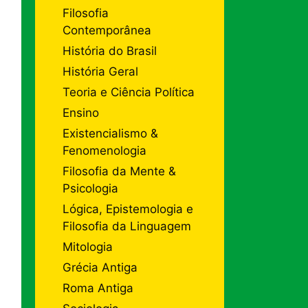
Filosofia
Contemporânea
História do Brasil
História Geral
Teoria e Ciência Política
Ensino
Existencialismo &
Fenomenologia
Filosofia da Mente &
Psicologia
Lógica, Epistemologia e
Filosofia da Linguagem
Mitologia
Grécia Antiga
Roma Antiga