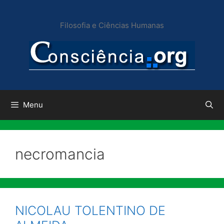
Pular
para
Filosofia e Ciências Humanas
o
conteúdo
Menu
necromancia
NICOLAU TOLENTINO DE