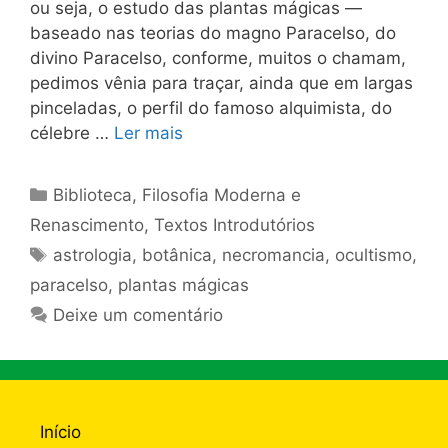
ou seja, o estudo das plantas mágicas —
baseado nas teorias do magno Paracelso, do
divino Paracelso, conforme, muitos o chamam,
pedimos vênia para traçar, ainda que em largas
pinceladas, o perfil do famoso alquimista, do
célebre …
Ler mais
Categorias
Biblioteca
,
Filosofia Moderna e
Renascimento
,
Textos Introdutórios
Tags
astrologia
,
botânica
,
necromancia
,
ocultismo
,
paracelso
,
plantas mágicas
Deixe um comentário
Início