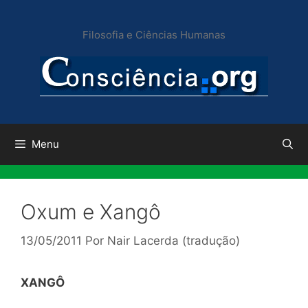
Pular
para
Filosofia e Ciências Humanas
o
conteúdo
Menu
Oxum e Xangô
13/05/2011
Por
Nair Lacerda (tradução)
XANGÔ