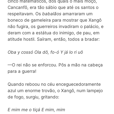
cinco matemáticos, dos quais o mais moço,
Cancanfô, era tão sábio que até os santos o
respeitavam. Os
babalãos
amarraram um
boneco de gameleira para mostrar que Xangô
não fugira, os guerreiros invadiram o palácio, e
deram com a estátua do inimigo, de pau, em
atitude hostil. Saíram, então, todos a bradar:
Oba y cossó Ola dô, fo-ó Y já lo ri uô
—O rei não se enforcou. Pôs a mão na cabeça
para a guerra!
Quando reboou no céu enceguecedoramente
azul um enorme trovão, o Xangô, num lampejo
de fogo, surgiu, gritando:
E mim me o tiçá E mim, mim