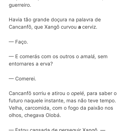
guerreiro.
Havia tão grande doçura na palavra de
Cancanfô, que Xangô curvou
a
cerviz.
— Faço.
— E comerás com os outros o
amalá,
sem
entornares a erva?
— Comerei.
Cancanfô sorriu e atirou o
opelé,
para saber o
futuro naquele instante, mas não teve tempo.
Velha, carcomida, com o fogo da paixão nos
olhos, chegava Olobá.
— Estou cansada de perseguir Xangô, —