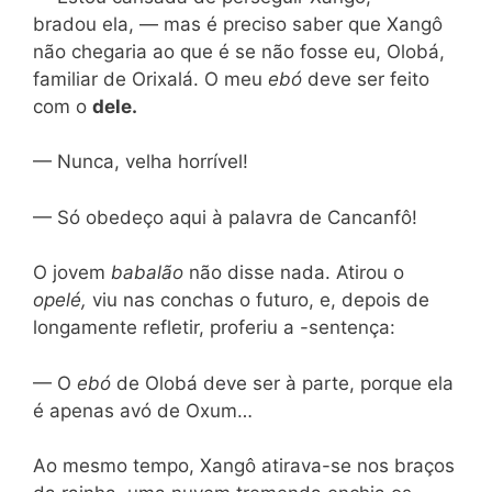
bradou ela, — mas é preciso saber que Xangô
não chegaria ao que é se não fosse eu, Olobá,
familiar de Orixalá. O meu
ebó
deve ser feito
com o
dele.
— Nunca, velha horrível!
— Só obedeço aqui à palavra de Cancanfô!
O jovem
babalão
não disse nada. Atirou o
opelé,
viu nas conchas o futuro, e, depois de
longamente refletir, proferiu a -sentença:
— O
ebó
de Olobá deve ser à parte, porque ela
é apenas avó de Oxum…
Ao mesmo tempo, Xangô atirava-se nos braços