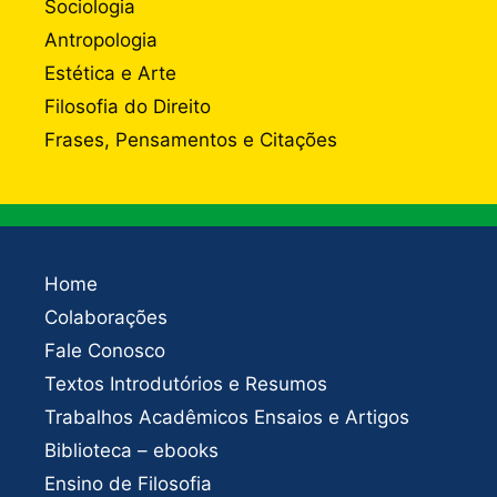
Sociologia
Antropologia
Estética e Arte
Filosofia do Direito
Frases, Pensamentos e Citações
Home
Colaborações
Fale Conosco
Textos Introdutórios e Resumos
Trabalhos Acadêmicos Ensaios e Artigos
Biblioteca – ebooks
Ensino de Filosofia