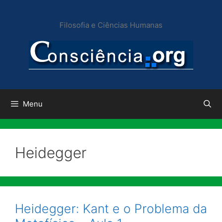
Pular
para
Filosofia e Ciências Humanas
o
conteúdo
Menu
Heidegger
Heidegger: Kant e o Problema da