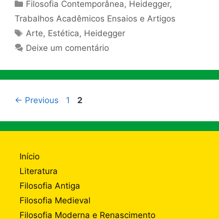
Categorias
Filosofia Contemporânea
,
Heidegger
,
Trabalhos Acadêmicos Ensaios e Artigos
Tags
Arte
,
Estética
,
Heidegger
Deixe um comentário
Page
Page
←
Previous
1
2
Início
Literatura
Filosofia Antiga
Filosofia Medieval
Filosofia Moderna e Renascimento