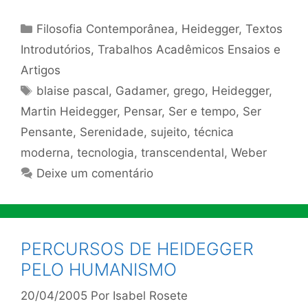
Categorias
Filosofia Contemporânea
,
Heidegger
,
Textos
Introdutórios
,
Trabalhos Acadêmicos Ensaios e
Artigos
Tags
blaise pascal
,
Gadamer
,
grego
,
Heidegger
,
Martin Heidegger
,
Pensar
,
Ser e tempo
,
Ser
Pensante
,
Serenidade
,
sujeito
,
técnica
moderna
,
tecnologia
,
transcendental
,
Weber
Deixe um comentário
PERCURSOS DE HEIDEGGER
PELO HUMANISMO
20/04/2005
Por
Isabel Rosete